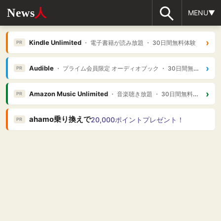
News
人
MENU▼
›
Kindle Unlimited
・ 電子書籍が読み放題 ・ 30日間無料体験
PR
›
Audible
・ プライム会員限定 オーディオブック ・ 30日間無料体験
PR
›
Amazon Music Unlimited
・ 音楽聴き放題 ・ 30日間無料体験
PR
ahamo乗り換えで
20,000ポイントプレゼント！
PR