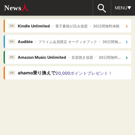
News
人
MENU▼
›
Kindle Unlimited
・ 電子書籍が読み放題 ・ 30日間無料体験
PR
›
Audible
・ プライム会員限定 オーディオブック ・ 30日間無料体験
PR
›
Amazon Music Unlimited
・ 音楽聴き放題 ・ 30日間無料体験
PR
ahamo乗り換えで
20,000ポイントプレゼント！
PR