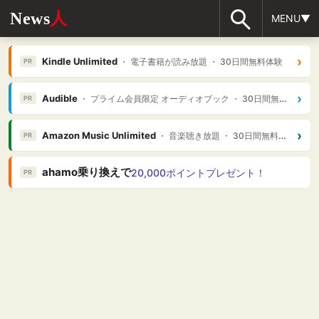
News
人
MENU▼
›
Kindle Unlimited
・ 電子書籍が読み放題 ・ 30日間無料体験
PR
›
Audible
・ プライム会員限定 オーディオブック ・ 30日間無料体験
PR
›
Amazon Music Unlimited
・ 音楽聴き放題 ・ 30日間無料体験
PR
ahamo乗り換えで
20,000ポイントプレゼント！
PR