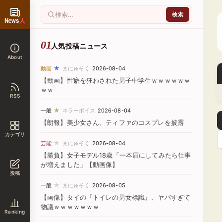
News
人
人気投稿ニュース
About
★
動画
まにゅそく
2026-08-04
【動画】性癖を狂わされた男子中学生ｗｗｗｗｗｗ
ｗｗ
RSS
★
一般
ネラーボイス
2026-08-04
【朗報】美少女さん、ティファのコスプレを披露
カテゴリ
★
芸能
まにゅそく
2026-08-04
【勝負】女子モデル18歳「一本眉にしてみたら仕事
が増えました」【動画像】
投稿
★
一般
まにゅそく
2026-08-05
【画像】タイの『トイレの男女標識』、ヤバすぎて
物議ｗｗｗｗｗｗｗ
Ranking