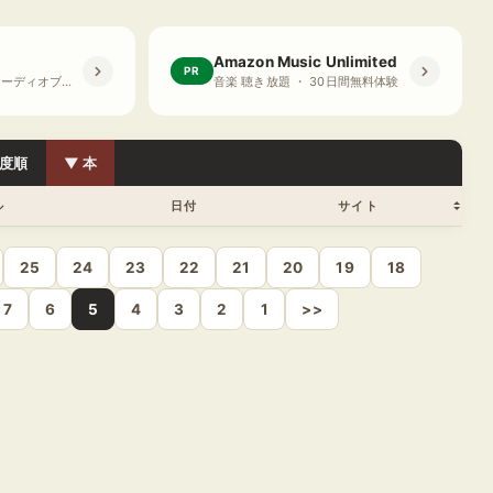
Amazon Music Unlimited
PR
プライム会員限定 オーディオブック ・ 30日間無料体験
音楽 聴き放題 ・ 30日間無料体験
度順
▼ 本
ル
日付
サイト
25
24
23
22
21
20
19
18
7
6
5
4
3
2
1
>>