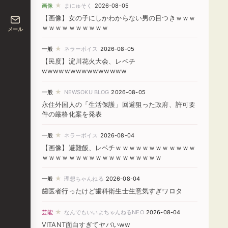
★
画像
まにゅそく
2026-08-05
【画像】女の子にしかわからない男の目つきｗｗｗ
ｗｗｗｗｗｗｗｗｗｗ
メール
★
一般
ネラーボイス
2026-08-05
【民度】淀川花火大会、レベチ
wwwwwwwwwwwwwww
★
一般
NEWSOKU BLOG
2026-08-05
永住外国人の「生活保護」回避狙った政府、許可要
件の厳格化案を発表
★
一般
ネラーボイス
2026-08-04
【画像】避難飯、レベチｗｗｗｗｗｗｗｗｗｗｗｗ
ｗｗｗｗｗｗｗｗｗｗｗｗｗｗｗｗｗｗ
★
一般
理想ちゃんねる
2026-08-04
歯医者行ったけど歯科衛生士生意気すぎワロタ
★
芸能
なんでもいいよちゃんねるNEO
2026-08-04
VITANT面白すぎてヤバいww