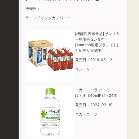
発売日：
ライフドリンクカンパニー
[機能性表示食品] サントリ
ー烏龍茶 2L×9本
[Amazon限定ブランド] ま
とめ売り実施中
発売日：2019-03-12
サントリー
コカ・コーラ い・ろ・
は・す 340mlPET×24本
発売日：2024-02-19
コカ・コーラ