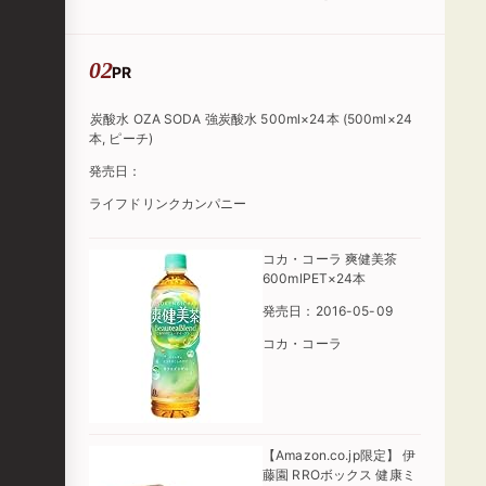
た」
PR
炭酸水 OZA SODA 強炭酸水 500ml×24本 (500ml×24
本, ピーチ)
発売日：
ライフドリンクカンパニー
コカ・コーラ 爽健美茶
600mlPET×24本
発売日：2016-05-09
コカ・コーラ
【Amazon.co.jp限定】 伊
藤園 RROボックス 健康ミ