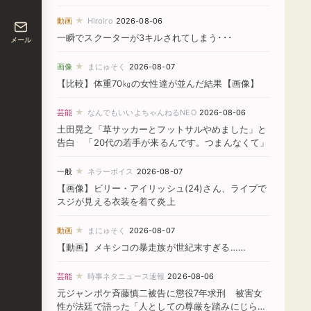
★
動画
Hiroiro
2026-08-06
一瞬でスクーターが3キルされてしまう･･･
メール
★
画像
まにゅそく
2026-08-07
【比較】体重70㎏の女性達が並んだ結果【画像】
★
芸能
なんでもいいよちゃんねるNEO
2026-08-06
土田晃之「草サッカーとフットサルやめました」と
告白 「20代の若手が来るんです。つまんなくて」
★
一般
ネラーボイス
2026-08-07
【画像】ビリー・アイリッシュ(24)さん、ライブで
スジが見える衣装を着て炎上
★
動画
まにゅそく
2026-08-07
【動画】メキシコの暴走族が世紀末すぎる……
★
芸能
時事ネタニュース速報
2026-08-06
元ジャンポケ斉藤慎二被告に懲役7年求刑 被害女
性が法廷で語った「人としての尊厳を踏みにじられ