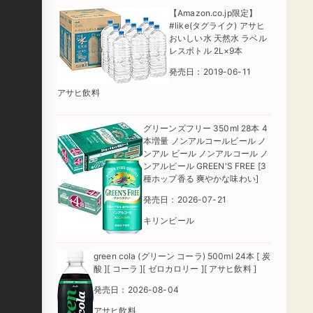
【Amazon.co.jp限定】
#like(タグライク) アサヒ
おいしい水 天然水 ラベル
レスボトル 2L×9本
発売日：2019-06-11
アサヒ飲料
グリーンズフリー 350ml 28本 4
本増量 ノンアルコールビール ノ
ンアル ビール ノンアルコール ノ
ンアルビール GREEN'S FREE [3
種ホップ香る 爽やかな味わい]
発売日：2026-07-21
キリンビール
green cola (グリーン コーラ) 500ml 24本 [ 炭
酸 ][ コーラ ][ ゼロカロリー ][ アサヒ飲料 ]
発売日：2026-08-04
アサヒ飲料