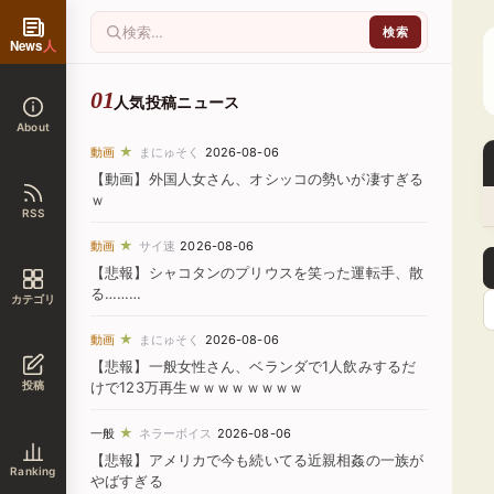
News
人
人気投稿ニュース
About
★
動画
まにゅそく
2026-08-06
【動画】外国人女さん、オシッコの勢いが凄すぎる
ｗ
RSS
★
動画
サイ速
2026-08-06
【悲報】シャコタンのプリウスを笑った運転手、散
る………
カテゴリ
★
動画
まにゅそく
2026-08-06
【悲報】一般女性さん、ベランダで1人飲みするだ
投稿
けで123万再生ｗｗｗｗｗｗｗｗ
★
一般
ネラーボイス
2026-08-06
【悲報】アメリカで今も続いてる近親相姦の一族が
Ranking
やばすぎる