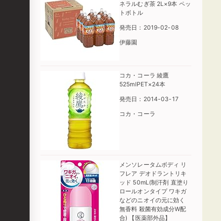
ネラルむぎ茶 2L×9本 ペッ
トボトル
発売日：2019-02-08
伊藤園
コカ・コーラ 綾鷹
525mlPET×24本
発売日：2014-03-17
コカ・コーラ
メンソレータムボディ リ
フレア デオドラントリキ
ッド 50mL(制汗剤 直塗り
ロールオンタイプ ワキガ
などのニオイの元に効く
無香料 殺菌有効成分W配
合) 【医薬部外品】