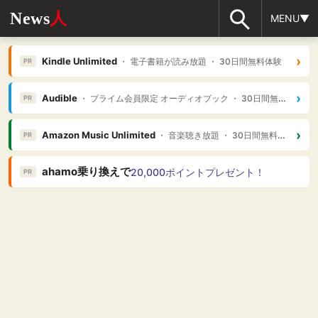
News
人
MENU▼
›
Kindle Unlimited
・ 電子書籍が読み放題 ・ 30日間無料体験
PR
›
Audible
・ プライム会員限定 オーディオブック ・ 30日間無料体験
PR
›
Amazon Music Unlimited
・ 音楽聴き放題 ・ 30日間無料体験
PR
ahamo乗り換えで
20,000ポイントプレゼント！
PR