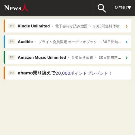
News
人
MENU▼
›
Kindle Unlimited
・ 電子書籍が読み放題 ・ 30日間無料体験
PR
›
Audible
・ プライム会員限定 オーディオブック ・ 30日間無料体験
PR
›
Amazon Music Unlimited
・ 音楽聴き放題 ・ 30日間無料体験
PR
ahamo乗り換えで
20,000ポイントプレゼント！
PR