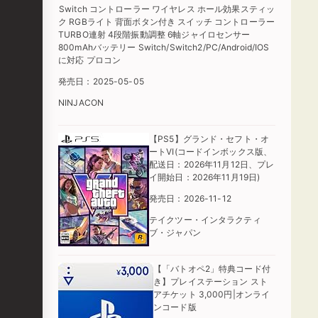
Switch コントローラー ワイヤレス ホール効果スティッ
ク RGBライト 背面ボタン付き スイッチ コントローラー
TURBO連射 4段階振動調整 6軸ジャイロセンサー
800mAhバッテリー Switch/Switch2/PC/Android/IOS
に対応 プロコン
発売日：2025-05-05
NINJACON
【PS5】グランド・セフト・オ
ートVI(コードインボックス版、
配送日：2026年11月12日、プレ
イ開始日：2026年11月19日)
発売日：2026-11-12
テイクツー・インタラクティ
ブ・ジャパン
【「バトオペ2」特典コード付
き】プレイステーション スト
アチケット 3,000円|オンライ
ンコード版