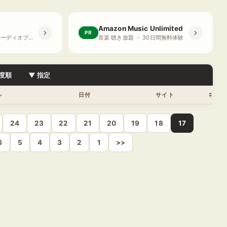
Amazon Music Unlimited
PR
プライム会員限定 オーディオブック ・ 30日間無料体験
音楽 聴き放題 ・ 30日間無料体験
度順
▼ 指定
ル
日付
サイト
24
23
22
21
20
19
18
17
6
5
4
3
2
1
>>