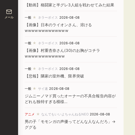
【動画】格闘家と半グレ3人組を戦わせてみた結果
★
メール
一般
ネラーボイス
2026-08-08
【画像】日本のライオンさん、溶ける
wwwwwwwwwwwww
★
一般
ネラーボイス
2026-08-08
【画像】村重杏奈さん(30)のお胸がコチラ
wwwwwwwwwwww
★
一般
ネラーボイス
2026-08-08
【悲報】隣家の室外機、限界突破
★
一般
サイ速
2026-08-08
ジムニーノマド買ったオーナーの不具合報告内容が
どれも独特すぎる模様…
★
アニメ
なんでもいいよちゃんねるNEO
2026-08-08
男の子「モモンガの声優ってどんな人なんだろ」→
ググる