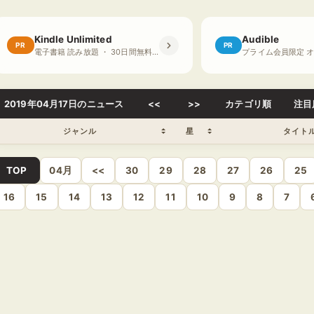
Kindle Unlimited
Audible
PR
PR
電子書籍 読み放題 ・ 30日間無料体験
2019年04月17日のニュース
<<
>>
カテゴリ順
注目
ジャンル
星
タイト
TOP
04月
<<
30
29
28
27
26
25
16
15
14
13
12
11
10
9
8
7