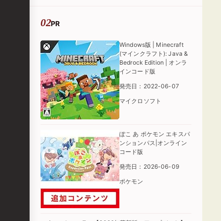
PR
Windows版 | Minecraft
(マインクラフト): Java &
Bedrock Edition | オンラ
インコード版
発売日：2022-06-07
マイクロソフト
ぽこ あ ポケモン エキスパ
ンションパス|オンライン
コード版
発売日：2026-06-09
ポケモン