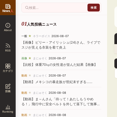
News
人
人気投稿ニュース
About
★
一般
ネラーボイス
2026-08-07
【画像】ビリー・アイリッシュ(24)さん、ライブで
スジが見える衣装を着て炎上
RSS
★
画像
まにゅそく
2026-08-07
【比較】体重70㎏の女性達が並んだ結果【画像】
カテゴリ
★
動画
まにゅそく
2026-08-07
【動画】メキシコの暴走族が世紀末すぎる……
投稿
★
動画
まにゅそく
2026-08-08
【動画】ま～んさん「待って！あたしもうやめ
る！」飛行中に安全ベルトを外して落下して無事死
亡
Ranking
★
動画
まにゅそく
2026-08-08