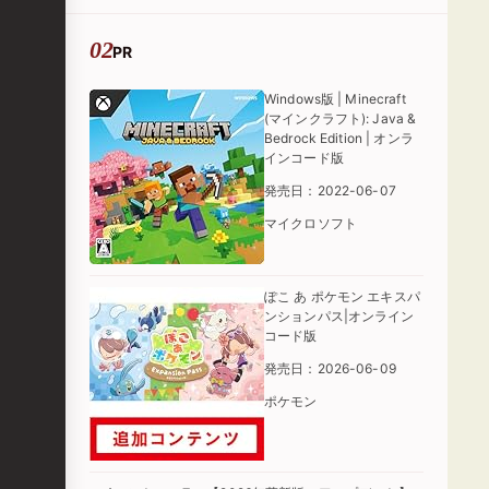
PR
Windows版 | Minecraft
(マインクラフト): Java &
Bedrock Edition | オンラ
インコード版
発売日：2022-06-07
マイクロソフト
ぽこ あ ポケモン エキスパ
ンションパス|オンライン
コード版
発売日：2026-06-09
ポケモン