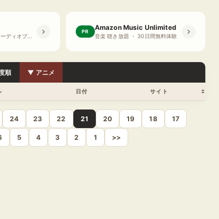
Amazon Music Unlimited
PR
プライム会員限定 オーディオブック ・ 30日間無料体験
音楽 聴き放題 ・ 30日間無料体験
度順
▼ アニメ
ル
日付
サイト
24
23
22
21
20
19
18
17
6
5
4
3
2
1
>>