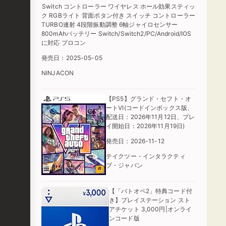
Switch コントローラー ワイヤレス ホール効果スティッ
ク RGBライト 背面ボタン付き スイッチ コントローラー
TURBO連射 4段階振動調整 6軸ジャイロセンサー
800mAhバッテリー Switch/Switch2/PC/Android/IOS
に対応 プロコン
発売日：2025-05-05
NINJACON
【PS5】グランド・セフト・オ
ートVI(コードインボックス版、
配送日：2026年11月12日、プレ
イ開始日：2026年11月19日)
発売日：2026-11-12
テイクツー・インタラクティ
ブ・ジャパン
【「バトオペ2」特典コード付
き】プレイステーション スト
アチケット 3,000円|オンライ
ンコード版