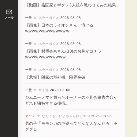
【動画】格闘家と半グレ3人組を戦わせてみた結果
★
メール
一般
ネラーボイス
2026-08-08
【画像】日本のライオンさん、溶ける
wwwwwwwwwwwww
★
一般
ネラーボイス
2026-08-08
【画像】村重杏奈さん(30)のお胸がコチラ
wwwwwwwwwwww
★
一般
ネラーボイス
2026-08-08
【悲報】隣家の室外機、限界突破
★
一般
サイ速
2026-08-08
ジムニーノマド買ったオーナーの不具合報告内容が
どれも独特すぎる模様…
★
アニメ
なんでもいいよちゃんねるNEO
2026-08-08
男の子「モモンガの声優ってどんな人なんだろ」→
ググる