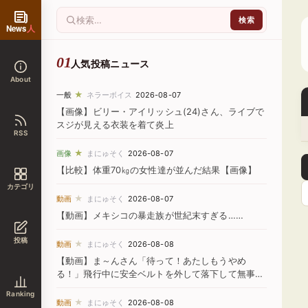
News
人
人気投稿ニュース
About
★
一般
ネラーボイス
2026-08-07
【画像】ビリー・アイリッシュ(24)さん、ライブで
スジが見える衣装を着て炎上
RSS
★
画像
まにゅそく
2026-08-07
【比較】体重70㎏の女性達が並んだ結果【画像】
カテゴリ
★
動画
まにゅそく
2026-08-07
【動画】メキシコの暴走族が世紀末すぎる……
投稿
★
動画
まにゅそく
2026-08-08
【動画】ま～んさん「待って！あたしもうやめ
る！」飛行中に安全ベルトを外して落下して無事死
亡
Ranking
★
動画
まにゅそく
2026-08-08