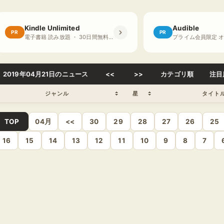
Kindle Unlimited
Audible
PR
PR
電子書籍 読み放題 ・ 30日間無料体験
2019年04月21日のニュース
<<
>>
カテゴリ順
注目
ジャンル
星
タイト
TOP
04月
<<
30
29
28
27
26
25
16
15
14
13
12
11
10
9
8
7