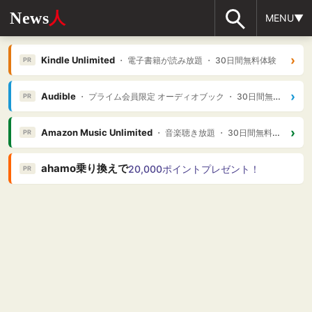
News
人
MENU▼
›
Kindle Unlimited
・ 電子書籍が読み放題 ・ 30日間無料体験
PR
›
Audible
・ プライム会員限定 オーディオブック ・ 30日間無料体験
PR
›
Amazon Music Unlimited
・ 音楽聴き放題 ・ 30日間無料体験
PR
ahamo乗り換えで
20,000ポイントプレゼント！
PR