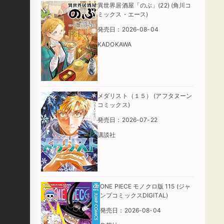
異世界居酒屋「のぶ」(22) (角川コ
ミックス・エース)
発売日：2026-08-04
KADOKAWA
メダリスト（１５） (アフタヌーン
コミックス)
発売日：2026-07-22
講談社
ONE PIECE モノクロ版 115 (ジャ
ンプコミックスDIGITAL)
発売日：2026-08-04