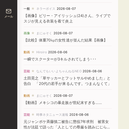
★
一般
ネラーボイス
2026-08-07
【画像】ビリー・アイリッシュ(24)さん、ライブで
メール
スジが見える衣装を着て炎上
★
画像
まにゅそく
2026-08-07
【比較】体重70㎏の女性達が並んだ結果【画像】
★
動画
Hiroiro
2026-08-06
一瞬でスクーターが3キルされてしまう･･･
★
芸能
なんでもいいよちゃんねるNEO
2026-08-06
土田晃之「草サッカーとフットサルやめました」と
告白 「20代の若手が来るんです。つまんなくて」
★
動画
まにゅそく
2026-08-07
【動画】メキシコの暴走族が世紀末すぎる……
★
芸能
時事ネタニュース速報
2026-08-06
元ジャンポケ斉藤慎二被告に懲役7年求刑 被害女
性が法廷で語った「人としての尊厳を踏みにじられ