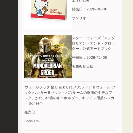
上 921238
発売日：2026-08-10
サンリオ
スター・ウォーズ『マンダ
ロリアン・アンド・グロー
グー』公式アートブック
発売日：2026-12-09
実務教育出版
ウォールフック 猫,Black Cat メタル ドア & ウォール フ
ック ハンガー 6 パック - バスルームの壁用の丈夫なフ
ック、かわいい猫のキーホルダー、キッチン用品ハンガ
ー Bonsem
発売日：
BonSem