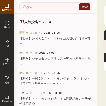
News
人
人気投稿ニュース
About
★
動画
まにゅそく
2026-08-06
【動画】外国人女さん、オシッコの勢いが凄すぎる
ｗ
RSS
★
動画
サイ速
2026-08-06
【悲報】シャコタンのプリウスを笑った運転手、散
る………
カテゴリ
★
動画
まにゅそく
2026-08-06
【悲報】一般女性さん、ベランダで1人飲みするだ
投稿
けで123万再生ｗｗｗｗｗｗｗｗ
★
一般
ネラーボイス
2026-08-06
【悲報】アメリカで今も続いてる近親相姦の一族が
Ranking
やばすぎる