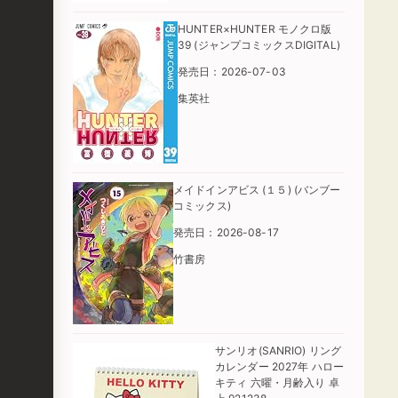
HUNTER×HUNTER モノクロ版
39 (ジャンプコミックスDIGITAL)
発売日：2026-07-03
集英社
メイドインアビス (１５) (バンブー
コミックス)
発売日：2026-08-17
竹書房
サンリオ(SANRIO) リング
カレンダー 2027年 ハロー
キティ 六曜・月齢入り 卓