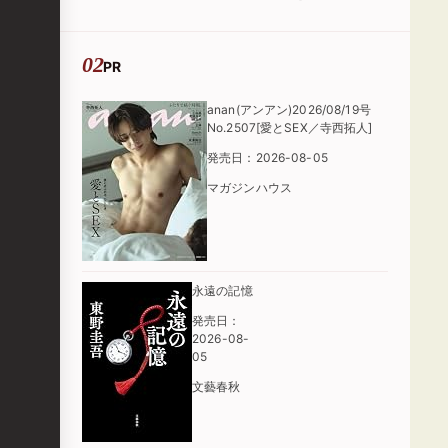
た」
PR
anan(アンアン)2026/08/19号
No.2507[愛とSEX／寺西拓人]
発売日：2026-08-05
マガジンハウス
永遠の記憶
発売日：
2026-08-
05
文藝春秋