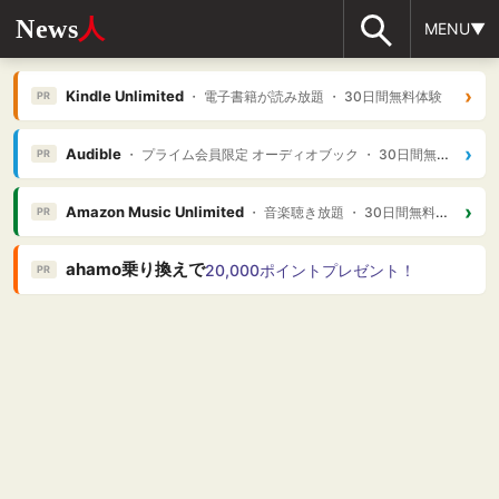
News
人
MENU▼
›
Kindle Unlimited
・ 電子書籍が読み放題 ・ 30日間無料体験
PR
›
Audible
・ プライム会員限定 オーディオブック ・ 30日間無料体験
PR
›
Amazon Music Unlimited
・ 音楽聴き放題 ・ 30日間無料体験
PR
ahamo乗り換えで
20,000ポイントプレゼント！
PR