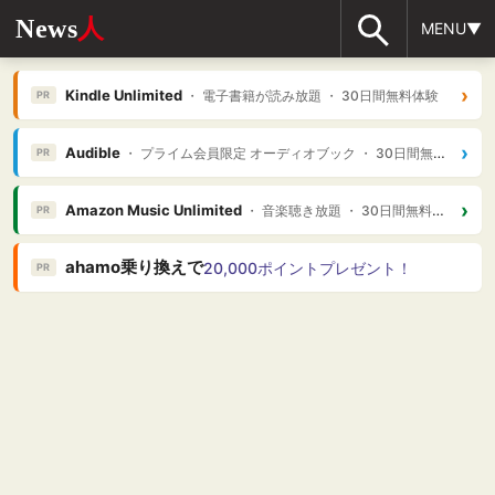
News
人
MENU▼
›
Kindle Unlimited
・ 電子書籍が読み放題 ・ 30日間無料体験
PR
›
Audible
・ プライム会員限定 オーディオブック ・ 30日間無料体験
PR
›
Amazon Music Unlimited
・ 音楽聴き放題 ・ 30日間無料体験
PR
ahamo乗り換えで
20,000ポイントプレゼント！
PR