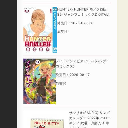
HUNTER×HUNTER モノクロ版
39 (ジャンプコミックスDIGITAL)
発売日：2026-07-03
集英社
メイドインアビス (１５) (バンブー
コミックス)
発売日：2026-08-17
竹書房
サンリオ(SANRIO) リング
カレンダー 2027年 ハロー
キティ 六曜・月齢入り 卓