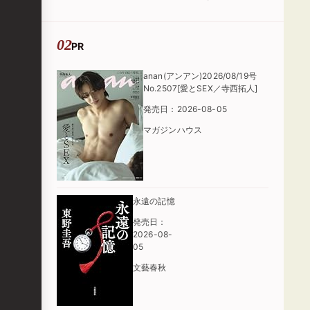
た」
PR
anan(アンアン)2026/08/19号
No.2507[愛とSEX／寺西拓人]
発売日：2026-08-05
マガジンハウス
永遠の記憶
発売日：
2026-08-
05
文藝春秋