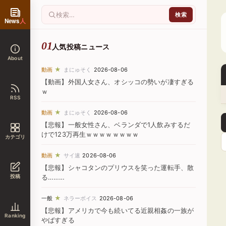
News
人
人気投稿ニュース
About
★
動画
まにゅそく
2026-08-06
【動画】外国人女さん、オシッコの勢いが凄すぎる
ｗ
RSS
★
動画
まにゅそく
2026-08-06
【悲報】一般女性さん、ベランダで1人飲みするだ
けで123万再生ｗｗｗｗｗｗｗｗ
カテゴリ
★
動画
サイ速
2026-08-06
【悲報】シャコタンのプリウスを笑った運転手、散
投稿
る………
★
一般
ネラーボイス
2026-08-06
【悲報】アメリカで今も続いてる近親相姦の一族が
Ranking
やばすぎる