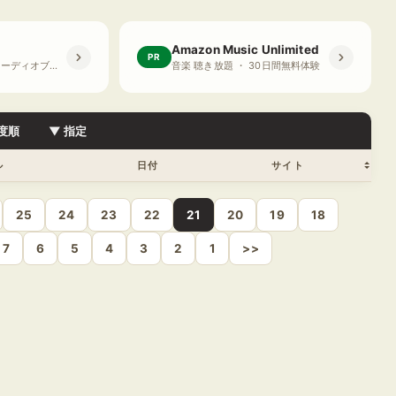
Amazon Music Unlimited
PR
プライム会員限定 オーディオブック ・ 30日間無料体験
音楽 聴き放題 ・ 30日間無料体験
度順
▼ 指定
ル
日付
サイト
25
24
23
22
21
20
19
18
7
6
5
4
3
2
1
>>