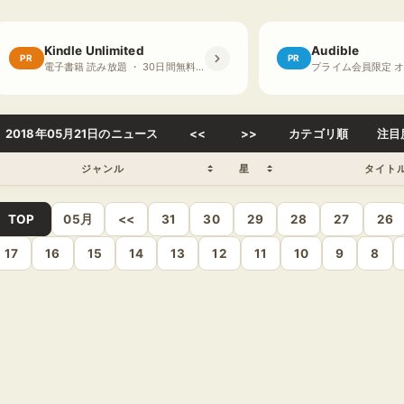
Kindle Unlimited
Audible
PR
PR
電子書籍 読み放題 ・ 30日間無料体験
2018年05月21日のニュース
<<
>>
カテゴリ順
注目
ジャンル
星
タイト
TOP
05月
<<
31
30
29
28
27
26
17
16
15
14
13
12
11
10
9
8