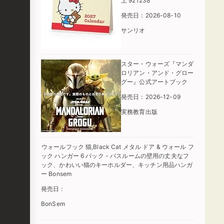
上 921238
発売日：2026-08-10
サンリオ
スター・ウォーズ『マンダ
ロリアン・アンド・グロー
グー』公式アートブック
発売日：2026-12-09
実務教育出版
ウォールフック 猫,Black Cat メタル ドア & ウォール フ
ック ハンガー 6 パック - バスルームの壁用の丈夫なフ
ック、かわいい猫のキーホルダー、キッチン用品ハンガ
ー Bonsem
発売日：
BonSem