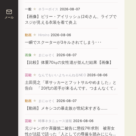
★
一般
ネラーボイス
2026-08-07
【画像】ビリー・アイリッシュ(24)さん、ライブで
メール
スジが見える衣装を着て炎上
★
動画
Hiroiro
2026-08-06
一瞬でスクーターが3キルされてしまう･･･
★
画像
まにゅそく
2026-08-07
【比較】体重70㎏の女性達が並んだ結果【画像】
★
芸能
なんでもいいよちゃんねるNEO
2026-08-06
土田晃之「草サッカーとフットサルやめました」と
告白 「20代の若手が来るんです。つまんなくて」
★
動画
まにゅそく
2026-08-07
【動画】メキシコの暴走族が世紀末すぎる……
★
芸能
時事ネタニュース速報
2026-08-06
元ジャンポケ斉藤慎二被告に懲役7年求刑 被害女
性が法廷で語った「人としての尊厳を踏みにじられ