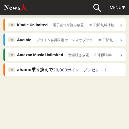
News
人
MENU▼
›
Kindle Unlimited
・ 電子書籍が読み放題 ・ 30日間無料体験
PR
›
Audible
・ プライム会員限定 オーディオブック ・ 30日間無料体験
PR
›
Amazon Music Unlimited
・ 音楽聴き放題 ・ 30日間無料体験
PR
ahamo乗り換えで
20,000ポイントプレゼント！
PR