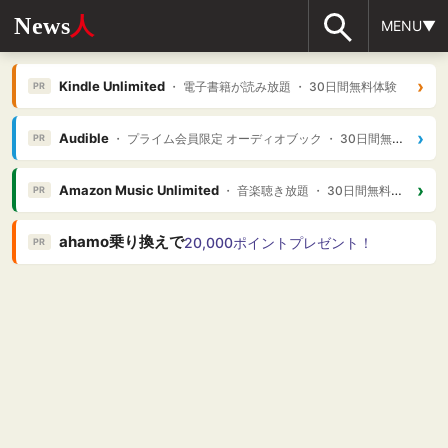
News
人
MENU▼
›
Kindle Unlimited
・ 電子書籍が読み放題 ・ 30日間無料体験
PR
›
Audible
・ プライム会員限定 オーディオブック ・ 30日間無料体験
PR
›
Amazon Music Unlimited
・ 音楽聴き放題 ・ 30日間無料体験
PR
ahamo乗り換えで
20,000ポイントプレゼント！
PR