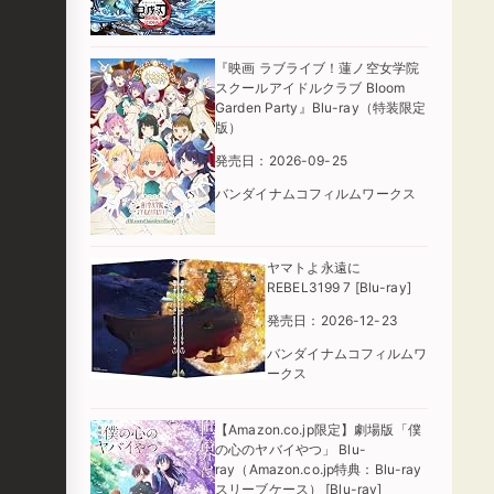
『映画 ラブライブ！蓮ノ空女学院
スクールアイドルクラブ Bloom
Garden Party』Blu-ray（特装限定
版）
発売日：2026-09-25
バンダイナムコフィルムワークス
ヤマトよ永遠に
REBEL3199 7 [Blu-ray]
発売日：2026-12-23
バンダイナムコフィルムワ
ークス
【Amazon.co.jp限定】劇場版「僕
の心のヤバイやつ」 Blu-
ray（Amazon.co.jp特典：Blu-ray
スリーブケース） [Blu-ray]