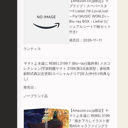
【Amazon.co.jp限定】ラ
ブライブ！スーパースタ
ー!! Liella! 7th LoveLive!
～Fly! MUSIC WORLD♪～
Blu-ray BOX - Liella! (ビ
ジュアルシート11枚セット
付き)
発売日：2026-11-11
ランティス
ヤマトよ永遠に REBEL3199 7 (Blu-ray)(最終巻) メカコ
レクション[宇宙戦艦ヤマト 3199(第3次改装型：参戦章
叙勲式典記念塗装)スペシャルクリア]封入(外付け特典な
し)
発売日：
ノーブランド品
【Amazon.co.jp限定】ヤ
マトよ永遠に REBEL3199
7「描き下ろしイラスト使
用A5キャラファイングラ