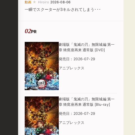
★
動画
Hiroiro
2026-08-06
一瞬でスクーターが3キルされてしまう･･･
PR
劇場版「鬼滅の刃」無限城編 第一
章 猗窩座再来 通常版 [DVD]
発売日：2026-07-29
アニプレックス
劇場版「鬼滅の刃」無限城編 第一
章 猗窩座再来 通常版 [Blu-ray]
発売日：2026-07-29
アニプレックス