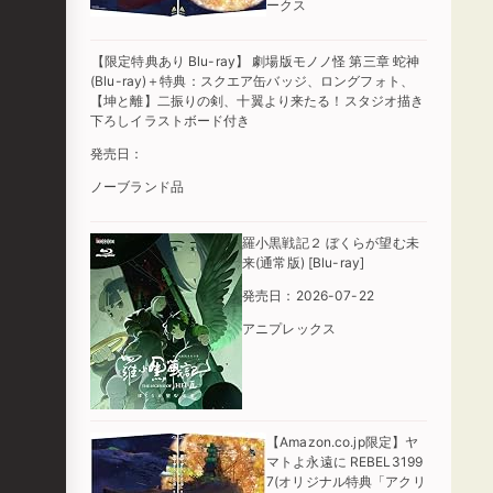
ークス
【限定特典あり Blu-ray】 劇場版モノノ怪 第三章 蛇神
(Blu-ray)＋特典：スクエア缶バッジ、ロングフォト、
【坤と離】二振りの剣、十翼より来たる！スタジオ描き
下ろしイラストボード付き
発売日：
ノーブランド品
羅小黒戦記２ ぼくらが望む未
来(通常版) [Blu-ray]
発売日：2026-07-22
アニプレックス
【Amazon.co.jp限定】ヤ
マトよ永遠に REBEL3199
7(オリジナル特典「アクリ