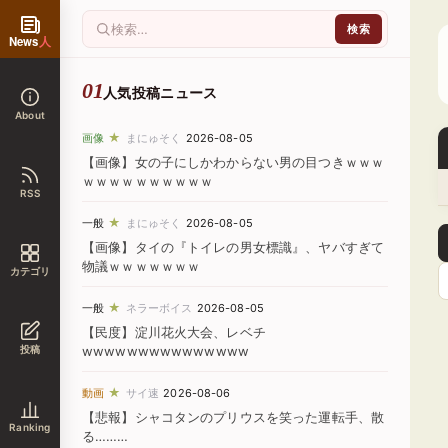
News
人
人気投稿ニュース
About
★
画像
まにゅそく
2026-08-05
【画像】女の子にしかわからない男の目つきｗｗｗ
ｗｗｗｗｗｗｗｗｗｗ
RSS
★
一般
まにゅそく
2026-08-05
【画像】タイの『トイレの男女標識』、ヤバすぎて
物議ｗｗｗｗｗｗｗ
カテゴリ
★
一般
ネラーボイス
2026-08-05
【民度】淀川花火大会、レベチ
投稿
wwwwwwwwwwwwwww
★
動画
サイ速
2026-08-06
【悲報】シャコタンのプリウスを笑った運転手、散
Ranking
る………