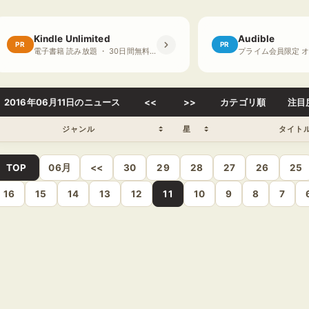
Kindle Unlimited
Audible
PR
PR
電子書籍 読み放題 ・ 30日間無料体験
2016年06月11日のニュース
<<
>>
カテゴリ順
注目
ジャンル
星
タイト
TOP
06月
<<
30
29
28
27
26
25
16
15
14
13
12
11
10
9
8
7