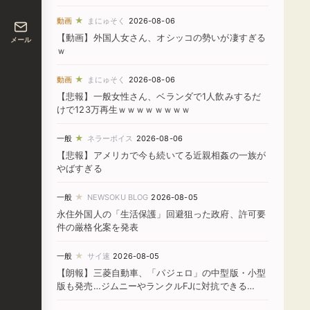
★
動画
まにゅそく
2026-08-06
【動画】外国人女さん、オシッコの勢いが凄すぎる
メール
ｗ
★
動画
まにゅそく
2026-08-06
【悲報】一般女性さん、ベランダで1人飲みするだ
けで123万再生ｗｗｗｗｗｗｗｗ
★
一般
ネラーボイス
2026-08-06
【悲報】アメリカで今も続いてる近親相姦の一族が
やばすぎる
★
一般
NEWSOKU BLOG
2026-08-05
永住外国人の「生活保護」回避狙った政府、許可要
件の厳格化案を発表
★
一般
サイ速
2026-08-05
【朗報】三菱自動車、「パジェロ」の中型版・小型
版も発売…ジムニーやランクルFJに対抗できる
か！？