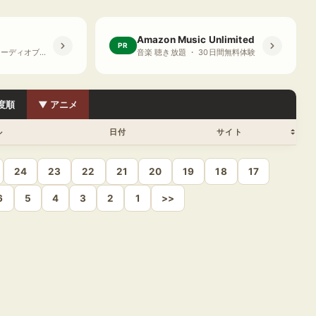
Amazon Music Unlimited
PR
プライム会員限定 オーディオブック ・ 30日間無料体験
音楽 聴き放題 ・ 30日間無料体験
度順
▼ アニメ
ル
日付
サイト
24
23
22
21
20
19
18
17
6
5
4
3
2
1
>>