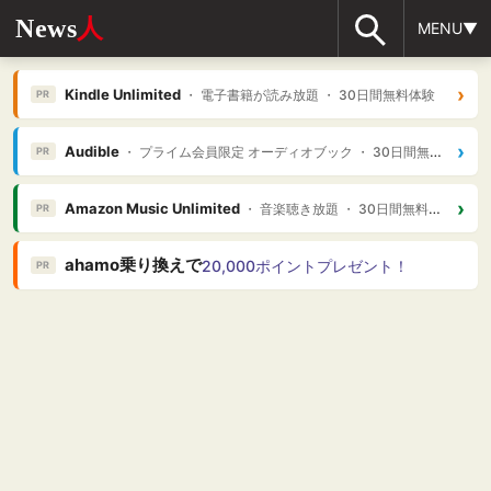
News
人
MENU▼
›
Kindle Unlimited
・ 電子書籍が読み放題 ・ 30日間無料体験
PR
›
Audible
・ プライム会員限定 オーディオブック ・ 30日間無料体験
PR
›
Amazon Music Unlimited
・ 音楽聴き放題 ・ 30日間無料体験
PR
ahamo乗り換えで
20,000ポイントプレゼント！
PR