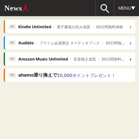
News
人
MENU▼
›
Kindle Unlimited
・ 電子書籍が読み放題 ・ 30日間無料体験
PR
›
Audible
・ プライム会員限定 オーディオブック ・ 30日間無料体験
PR
›
Amazon Music Unlimited
・ 音楽聴き放題 ・ 30日間無料体験
PR
ahamo乗り換えで
20,000ポイントプレゼント！
PR