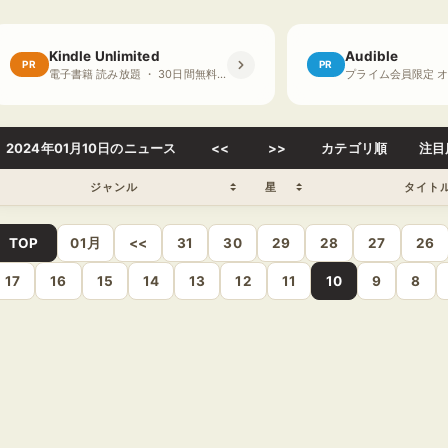
Kindle Unlimited
Audible
PR
PR
電子書籍 読み放題 ・ 30日間無料体験
2024年01月10日のニュース
<<
>>
カテゴリ順
注目
ジャンル
星
タイト
TOP
01月
<<
31
30
29
28
27
26
17
16
15
14
13
12
11
10
9
8