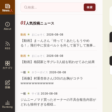
News
人
人気投稿ニュース
About
★
動画
まにゅそく
2026-08-08
【動画】ま～んさん「待って！あたしもうやめ
る！」飛行中に安全ベルトを外して落下して無事死
RSS
亡
★
動画
まにゅそく
2026-08-08
【動画】格闘家と半グレ3人組を戦わせてみた結果
カテゴリ
★
一般
ネラーボイス
2026-08-08
【画像】村重杏奈さん(30)のお胸がコチラ
wwwwwwwwwwww
投稿
★
一般
サイ速
2026-08-08
ジムニーノマド買ったオーナーの不具合報告内容が
どれも独特すぎる模様…
Ranking