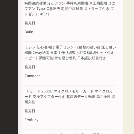
時間連続稼働 冷却ファン 手持ち扇風機 卓上扇風機 ミニ
フアン Type-C急速充電 熱中症対策 ストラップ付き プ
レゼント ギフト
発売日：
Balin
ミシン 初心者向け 電子ミシン 12種類の縫い目 返し縫い
機能 2way給電 日常手作り縫製 42PCS裁縫セット付き
スピード調整可能 持ち運び便利 日本語説明書付き
発売日：
Zumecar
TFカード 256GB マイクロメモリーカード マイクロカ
ード 交換アダプター付き 超高速データ転送 高互換性 高
耐久性
発売日：
Ermfuny