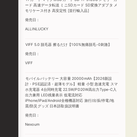
ード 高速データ転送 ミニSDカード SD変換アダプタ メ
モリケース付き 高安定性 [並行輸入品]
発売日：
ALLINLUCKY
VIFF 5.0 脱毛器 擦るだけ【100%無痛脱毛-0刺激】
発売日：
VIFF
モバイルバッテリー 大容量 20000mAh【2026新設
計・PSE認証済・超薄モデル】 軽量 小型 急速充電 スマ
ホ充電器 4台同時充電 22.5W/PD20W高出力Type-C入
出力兼用 LED残量表示 低電流対応
iPhone/iPad/Android全種機器対応 旅行/出張/停電/地
震/防災グッズ 日本語取扱説明書
発売日：
Nexoum