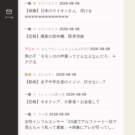
★
一般
ネラーボイス
2026-08-08
【画像】日本のライオンさん、溶ける
wwwwwwwwwwwww
メール
★
一般
ネラーボイス
2026-08-08
【悲報】隣家の室外機、限界突破
★
アニメ
なんでもいいよちゃんねるNEO
2026-08-08
男の子「モモンガの声優ってどんな人なんだろ」→
ググる
★
動画
まにゅそく
2026-08-09
【動画】女子中学生達のイジメ、許せない…?
★
一般
トレンドの通り道
2026-08-09
【悲報】キオクシア、大暴落！お金返して
★
一般
サイ速
2026-08-09
女性インフルエンサー「20歳でアルファード一括で
買えちゃう私って素敵」→画像にアレが写ってしま
うｗｗｗｗｗｗｗｗ