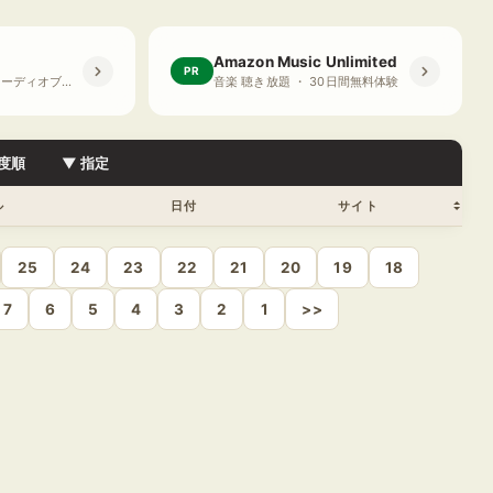
Amazon Music Unlimited
PR
プライム会員限定 オーディオブック ・ 30日間無料体験
音楽 聴き放題 ・ 30日間無料体験
度順
▼ 指定
ル
日付
サイト
25
24
23
22
21
20
19
18
7
6
5
4
3
2
1
>>