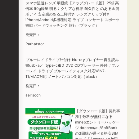
スマホ望遠レンズ 単眼鏡【アップグレード版】 25倍高
倍率 90g軽量 明るくクリアな視界 耐久性と のある金属
ボディ 安定感のある三脚付き レンズクリップ付き
iPhone/Android多機種対応 ライブ コンサート スポーツ
観戦 バードウォッチング 旅行（ブラック）
発売日：
Parhatstor
ブルーレイドライブ外付け blu-rayプレイヤー再生読み
書usb-aと (type-c)BD DVD CDプレーヤー 外付けブル
ーレイ ドライブ ブルーレイディスク対応WIN7-
11/MAC対応 ノートパソコン対応（black）
発売日：
aelrsoch
【ダウンロード版】契約事
務手数料が無料になる
mineoエントリーパッケー
ジ docomo/au/SoftBank
の3回線が選べる格安SIM
カード【Amazon.co.jp限