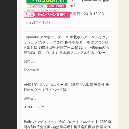
定】
発売日：2019-12-03
mineo(マイネオ)
Topmake スマホホルダー 車 車載ホルダー ゲルサクシ
ョンカップ/クリップ 2in1 携帯ホルダー 車 エアコン吹
き出し口 360度回転 伸縮アーム 幅52mm〜95mmの携
帯電話に適しています 日本語マニュアル付き グレー
発売日：
Topmake
ANDERY スマホホルダー 車 【真空ゲル吸盤 安定性 車
載ホルダー ドライバー推奨
発売日：
ＡＮＤＥＲＹ
Balin ハンディファン 冷却プレート ペルチェ【-25℃瞬
間冷却×広角送風×自然風再現】携帯扇風機 静音 最大20