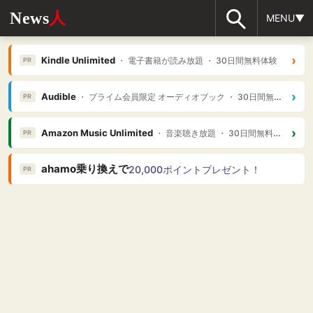
News
人
MENU▼
›
Kindle Unlimited
・ 電子書籍が読み放題 ・ 30日間無料体験
PR
›
Audible
・ プライム会員限定 オーディオブック ・ 30日間無料体験
PR
›
Amazon Music Unlimited
・ 音楽聴き放題 ・ 30日間無料体験
PR
ahamo乗り換えで
20,000ポイントプレゼント！
PR