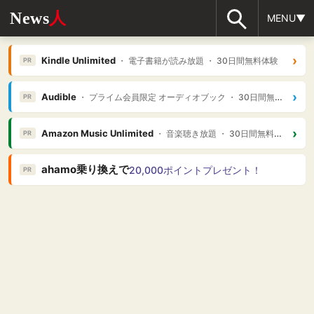
News
人
MENU▼
›
Kindle Unlimited
・ 電子書籍が読み放題 ・ 30日間無料体験
PR
›
Audible
・ プライム会員限定 オーディオブック ・ 30日間無料体験
PR
›
Amazon Music Unlimited
・ 音楽聴き放題 ・ 30日間無料体験
PR
ahamo乗り換えで
20,000ポイントプレゼント！
PR