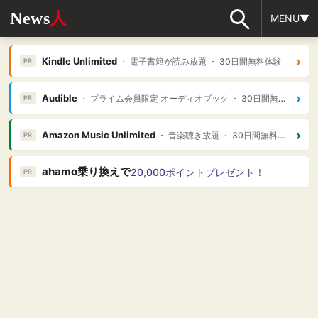
News
人
MENU▼
›
Kindle Unlimited
・ 電子書籍が読み放題 ・ 30日間無料体験
PR
›
Audible
・ プライム会員限定 オーディオブック ・ 30日間無料体験
PR
›
Amazon Music Unlimited
・ 音楽聴き放題 ・ 30日間無料体験
PR
ahamo乗り換えで
20,000ポイントプレゼント！
PR