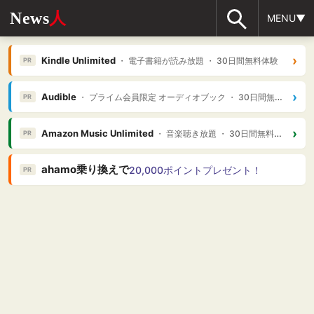
News
人
MENU▼
›
Kindle Unlimited
・ 電子書籍が読み放題 ・ 30日間無料体験
PR
›
Audible
・ プライム会員限定 オーディオブック ・ 30日間無料体験
PR
›
Amazon Music Unlimited
・ 音楽聴き放題 ・ 30日間無料体験
PR
ahamo乗り換えで
20,000ポイントプレゼント！
PR