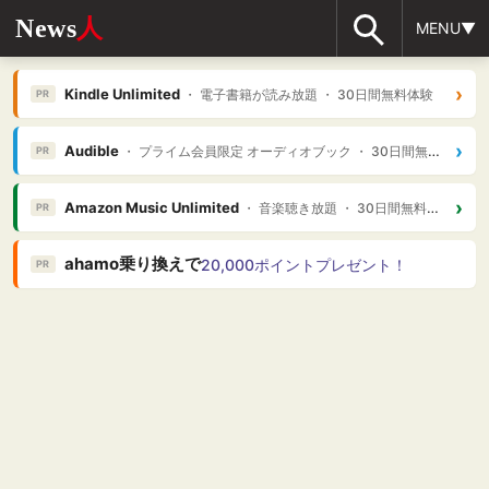
News
人
MENU▼
›
Kindle Unlimited
・ 電子書籍が読み放題 ・ 30日間無料体験
PR
›
Audible
・ プライム会員限定 オーディオブック ・ 30日間無料体験
PR
›
Amazon Music Unlimited
・ 音楽聴き放題 ・ 30日間無料体験
PR
ahamo乗り換えで
20,000ポイントプレゼント！
PR