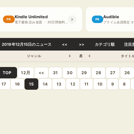
Kindle Unlimited
Audible
PR
PR
電子書籍 読み放題 ・ 30日間無料体験
2019年12月15日のニュース
<<
>>
カテゴリ順
注目
ジャンル
星
タイト
TOP
12月
<<
31
30
29
28
27
26
17
16
15
14
13
12
11
10
9
8