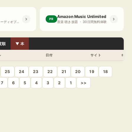
Amazon Music Unlimited
PR
プライム会員限定 オーディオブック ・ 30日間無料体験
音楽 聴き放題 ・ 30日間無料体験
度順
▼ 本
ル
日付
サイト
25
24
23
22
21
20
19
18
7
6
5
4
3
2
1
>>