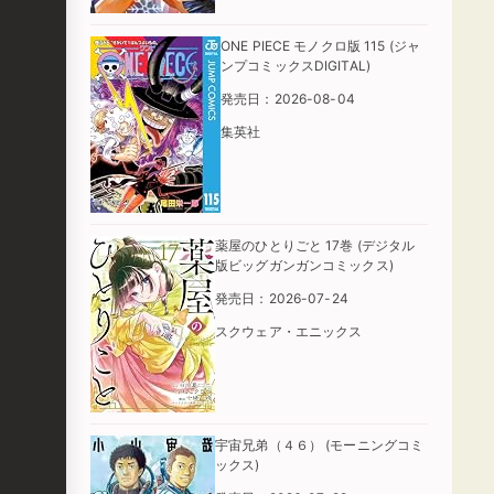
ONE PIECE モノクロ版 115 (ジャ
ンプコミックスDIGITAL)
発売日：2026-08-04
集英社
薬屋のひとりごと 17巻 (デジタル
版ビッグガンガンコミックス)
発売日：2026-07-24
スクウェア・エニックス
宇宙兄弟（４６） (モーニングコミ
ックス)