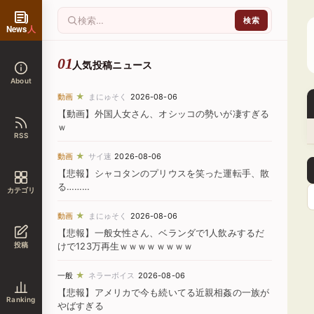
News
人
人気投稿ニュース
About
★
動画
まにゅそく
2026-08-06
【動画】外国人女さん、オシッコの勢いが凄すぎる
ｗ
RSS
★
動画
サイ速
2026-08-06
【悲報】シャコタンのプリウスを笑った運転手、散
る………
カテゴリ
★
動画
まにゅそく
2026-08-06
【悲報】一般女性さん、ベランダで1人飲みするだ
投稿
けで123万再生ｗｗｗｗｗｗｗｗ
★
一般
ネラーボイス
2026-08-06
【悲報】アメリカで今も続いてる近親相姦の一族が
Ranking
やばすぎる