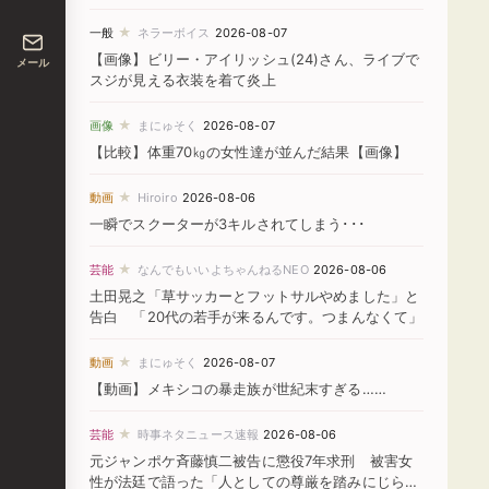
★
一般
ネラーボイス
2026-08-07
【画像】ビリー・アイリッシュ(24)さん、ライブで
メール
スジが見える衣装を着て炎上
★
画像
まにゅそく
2026-08-07
【比較】体重70㎏の女性達が並んだ結果【画像】
★
動画
Hiroiro
2026-08-06
一瞬でスクーターが3キルされてしまう･･･
★
芸能
なんでもいいよちゃんねるNEO
2026-08-06
土田晃之「草サッカーとフットサルやめました」と
告白 「20代の若手が来るんです。つまんなくて」
★
動画
まにゅそく
2026-08-07
【動画】メキシコの暴走族が世紀末すぎる……
★
芸能
時事ネタニュース速報
2026-08-06
元ジャンポケ斉藤慎二被告に懲役7年求刑 被害女
性が法廷で語った「人としての尊厳を踏みにじられ