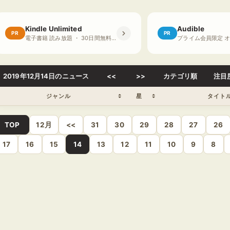
Kindle Unlimited
Audible
PR
PR
電子書籍 読み放題 ・ 30日間無料体験
2019年12月14日のニュース
<<
>>
カテゴリ順
注目
ジャンル
星
タイト
TOP
12月
<<
31
30
29
28
27
26
17
16
15
14
13
12
11
10
9
8