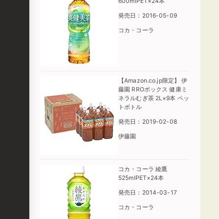
600mlPET×24本
発売日：2016-05-09
コカ・コーラ
【Amazon.co.jp限定】 伊
藤園 RROボックス 健康ミ
ネラルむぎ茶 2L×9本 ペッ
トボトル
発売日：2019-02-08
伊藤園
コカ・コーラ 綾鷹
525mlPET×24本
発売日：2014-03-17
コカ・コーラ