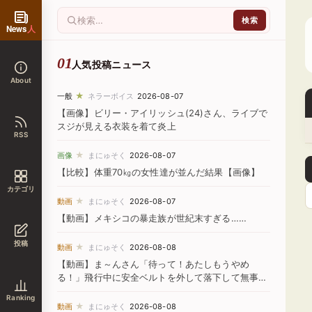
News
人
人気投稿ニュース
About
★
一般
ネラーボイス
2026-08-07
【画像】ビリー・アイリッシュ(24)さん、ライブで
スジが見える衣装を着て炎上
RSS
★
画像
まにゅそく
2026-08-07
【比較】体重70㎏の女性達が並んだ結果【画像】
カテゴリ
★
動画
まにゅそく
2026-08-07
【動画】メキシコの暴走族が世紀末すぎる……
投稿
★
動画
まにゅそく
2026-08-08
【動画】ま～んさん「待って！あたしもうやめ
る！」飛行中に安全ベルトを外して落下して無事死
亡
Ranking
★
動画
まにゅそく
2026-08-08