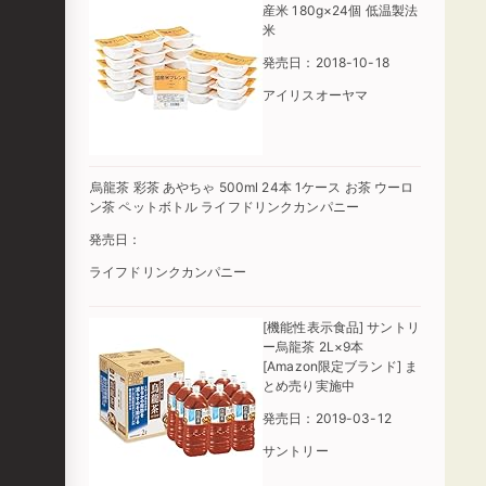
産米 180g×24個 低温製法
米
発売日：2018-10-18
アイリスオーヤマ
烏龍茶 彩茶 あやちゃ 500ml 24本 1ケース お茶 ウーロ
ン茶 ペットボトル ライフドリンクカンパニー
発売日：
ライフドリンクカンパニー
[機能性表示食品] サントリ
ー烏龍茶 2L×9本
[Amazon限定ブランド] ま
とめ売り実施中
発売日：2019-03-12
サントリー