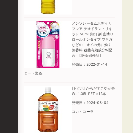
メンソレータムボディ リ
フレア デオドラントリキ
ッド 50mL(制汗剤 直塗り
ロールオンタイプ ワキガ
などのニオイの元に効く
無香料 殺菌有効成分W配
合) 【医薬部外品】
発売日：2022-01-14
ロート製薬
[トクホ] からだすこやか茶
W+ 1.05L PET ×12本
発売日：2024-03-04
コカ・コーラ