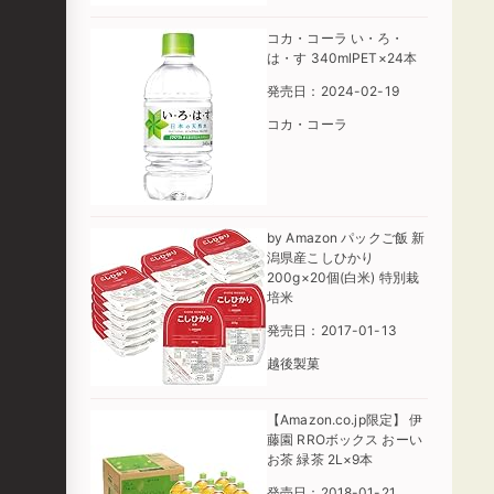
コカ・コーラ い・ろ・
は・す 340mlPET×24本
発売日：2024-02-19
コカ・コーラ
by Amazon パックご飯 新
潟県産こしひかり
200g×20個(白米) 特別栽
培米
発売日：2017-01-13
越後製菓
【Amazon.co.jp限定】 伊
藤園 RROボックス おーい
お茶 緑茶 2L×9本
発売日：2018-01-21