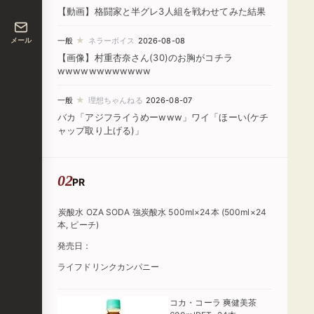
【動画】格闘家と半グレ3人組を戦わせてみた結果
★
メール
一般
ネラーボイス
2026-08-08
【画像】村重杏奈さん(30)のお胸がコチラ
wwwwwwwwwwww
★
一般
理想ちゃんねる
2026-08-07
バカ「アジフライうめーwww」ワイ「ほーい(ケチ
ャップ取り上げる)」
PR
炭酸水 OZA SODA 強炭酸水 500ml×24本 (500ml×24
本, ピーチ)
発売日：
ライフドリンクカンパニー
コカ・コーラ 爽健美茶