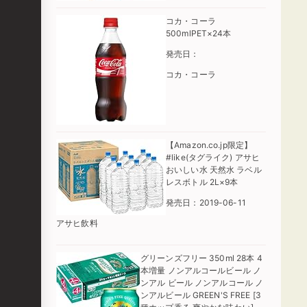
コカ・コーラ
500mlPET×24本
発売日：
コカ・コーラ
【Amazon.co.jp限定】
#like(タグライク) アサヒ
おいしい水 天然水 ラベル
レスボトル 2L×9本
発売日：2019-06-11
アサヒ飲料
グリーンズフリー 350ml 28本 4
本増量 ノンアルコールビール ノ
ンアル ビール ノンアルコール ノ
ンアルビール GREEN'S FREE [3