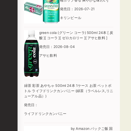
種ホップ香る 爽やかな味わい]
発売日：2026-07-21
キリンビール
green cola (グリーン コーラ) 500ml 24本 [ 炭
酸 ][ コーラ ][ ゼロカロリー ][ アサヒ飲料 ]
発売日：2026-08-04
アサヒ飲料
緑茶 彩茶 あやちゃ 500ml 24本 1ケース お茶 ペットボ
トル ライフドリンクカンパニー (緑茶（ラベルレス,リニ
ューアル品）)
発売日：
ライフドリンクカンパニー
by Amazon パックご飯 国