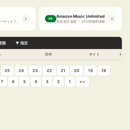
Amazon Music Unlimited
PR
プライム会員限定 オーディオブック ・ 30日間無料体験
音楽 聴き放題 ・ 30日間無料体験
度順
▼ 指定
ル
日付
サイト
25
24
23
22
21
20
19
18
7
6
5
4
3
2
1
>>