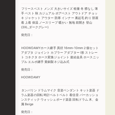
フリースベスト メンズ 大きいサイズ 軽量 冬 襟なし 薄
手 ベスト 秋 カジュアル ボアベスト アウトドア チョッ
キ ジャケット アウター 防寒 インナー 裏起毛 釣り 部屋
着 上着 保温 ノースリーブ 暖かい 無地 前開き 登山
(3XL,ダークグレー)
発売日：
HOOWDAMYホース継手 異径 16mm-10mm２個セット
アダプタ ジョイント カプラー アダプター I形 ストレー
ト コネクタ ホース変換ジョイント 連結金具 ホースニッ
プル エルボ継手 黄銅製‌ネジ込み式‌
発売日：
HOOWDAMY
タンバリン ドラムマイク 音楽ペンダント キット楽器 ド
ラム楽器の回転 時計ベルトベルト 着信音 パーカッショ
ンスティック ウォッシュボード楽器 回転ドラム 木、金
属 Beige
発売日：