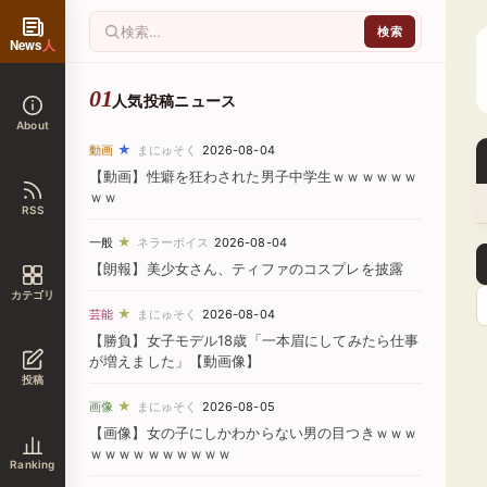
News
人
人気投稿ニュース
About
★
動画
まにゅそく
2026-08-04
【動画】性癖を狂わされた男子中学生ｗｗｗｗｗｗ
ｗｗ
RSS
★
一般
ネラーボイス
2026-08-04
【朗報】美少女さん、ティファのコスプレを披露
カテゴリ
★
芸能
まにゅそく
2026-08-04
【勝負】女子モデル18歳「一本眉にしてみたら仕事
が増えました」【動画像】
投稿
★
画像
まにゅそく
2026-08-05
【画像】女の子にしかわからない男の目つきｗｗｗ
ｗｗｗｗｗｗｗｗｗｗ
Ranking