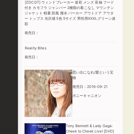
[ZDCGT] ウィンドブレーカー 迷彩 メンズ 長袖 フード
付き カモフラ ジャンパー 2種類の着こなし マウンテン
ジャケット 軽量 防風 撥水 パーカー アウトドア アウタ
ー トップス 光沢感 5色 5サイズ 男性用XXXLグリーン迷
彩
発売日：
Reality Bites
発売日：
思い出になれ/愛という宝
物
発売日：2016-09-21
ポニーキャニオン
Tony Bennett & Lady Gaga:
Cheek to Cheek Live! [DVD]