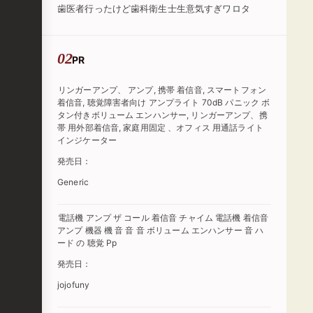
歯医者行ったけど歯科衛生士生意気すぎワロタ
PR
リンガーアンプ、 アンプ, 携帯 着信音, スマートフォン
着信音, 聴覚障害者向け アンプライト 70dB パニック ボ
タン付きボリューム エンハンサー, リンガーアンプ、携
帯 用外部着信音, 家庭用固定 、オフィス 用通話ライト
インジケーター
発売日：
Generic
電話機 アンプ ザ コール 着信音 チャイム 電話機 着信音
アンプ 機器 機 音 音 音 ボリューム エンハンサー 音 ハ
ード の 聴覚 Pp
発売日：
jojofuny