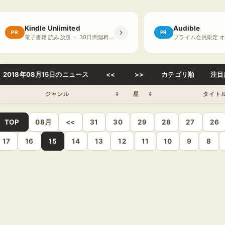
Kindle Unlimited
Audible
PR
PR
電子書籍 読み放題 ・ 30日間無料体験
2018年08月15日のニュース
<<
>>
カテゴリ順
注目
ジャンル
星
タイト
TOP
08月
<<
31
30
29
28
27
26
17
16
15
14
13
12
11
10
9
8