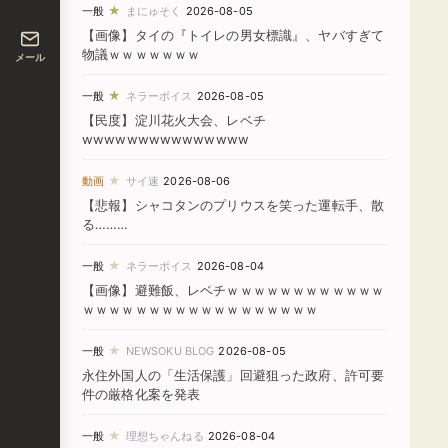
★
一般
まにゅそく
2026-08-05
【画像】タイの『トイレの男女標識』、ヤバすぎて
物議ｗｗｗｗｗｗｗ
メール
★
一般
ネラーボイス
2026-08-05
【民度】淀川花火大会、レベチ
wwwwwwwwwwwwwww
★
動画
サイ速
2026-08-06
【悲報】シャコタンのプリウスを笑った運転手、散
る………
★
一般
ネラーボイス
2026-08-04
【画像】避難飯、レベチｗｗｗｗｗｗｗｗｗｗｗｗ
ｗｗｗｗｗｗｗｗｗｗｗｗｗｗｗｗｗｗ
★
一般
NEWSOKU BLOG
2026-08-05
永住外国人の「生活保護」回避狙った政府、許可要
件の厳格化案を発表
★
一般
理想ちゃんねる
2026-08-04