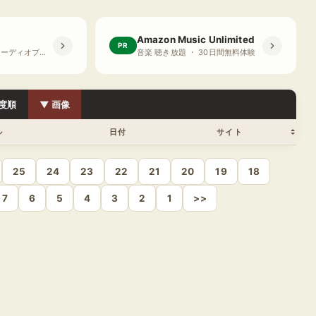
Amazon Music Unlimited
PR
プライム会員限定 オーディオブック ・ 30日間無料体験
音楽 聴き放題 ・ 30日間無料体験
度順
▼ 画像
ル
日付
サイト
25
24
23
22
21
20
19
18
7
6
5
4
3
2
1
>>