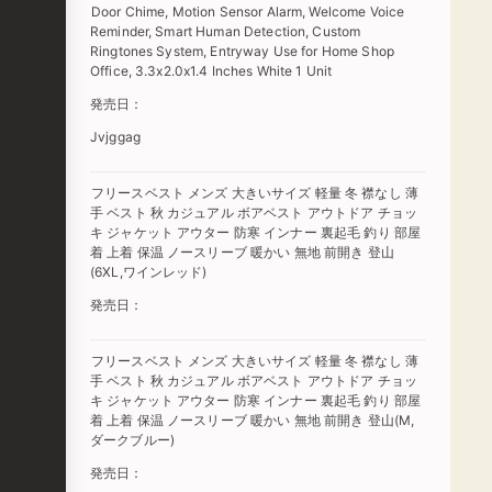
Door Chime, Motion Sensor Alarm, Welcome Voice
Reminder, Smart Human Detection, Custom
Ringtones System, Entryway Use for Home Shop
Office, 3.3x2.0x1.4 Inches White 1 Unit
発売日：
Jvjggag
フリースベスト メンズ 大きいサイズ 軽量 冬 襟なし 薄
手 ベスト 秋 カジュアル ボアベスト アウトドア チョッ
キ ジャケット アウター 防寒 インナー 裏起毛 釣り 部屋
着 上着 保温 ノースリーブ 暖かい 無地 前開き 登山
(6XL,ワインレッド)
発売日：
フリースベスト メンズ 大きいサイズ 軽量 冬 襟なし 薄
手 ベスト 秋 カジュアル ボアベスト アウトドア チョッ
キ ジャケット アウター 防寒 インナー 裏起毛 釣り 部屋
着 上着 保温 ノースリーブ 暖かい 無地 前開き 登山(M,
ダークブルー)
発売日：