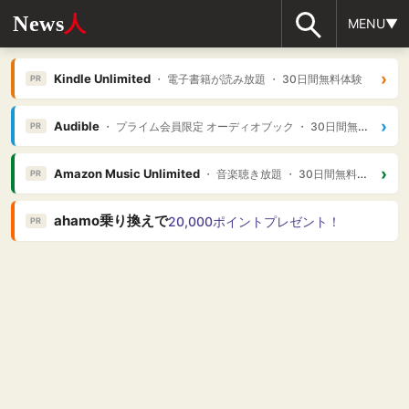
News
人
MENU▼
›
Kindle Unlimited
・ 電子書籍が読み放題 ・ 30日間無料体験
PR
›
Audible
・ プライム会員限定 オーディオブック ・ 30日間無料体験
PR
›
Amazon Music Unlimited
・ 音楽聴き放題 ・ 30日間無料体験
PR
ahamo乗り換えで
20,000ポイントプレゼント！
PR