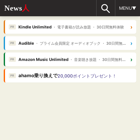
News
人
MENU▼
›
Kindle Unlimited
・ 電子書籍が読み放題 ・ 30日間無料体験
PR
›
Audible
・ プライム会員限定 オーディオブック ・ 30日間無料体験
PR
›
Amazon Music Unlimited
・ 音楽聴き放題 ・ 30日間無料体験
PR
ahamo乗り換えで
20,000ポイントプレゼント！
PR