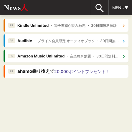
News
人
MENU▼
›
Kindle Unlimited
・ 電子書籍が読み放題 ・ 30日間無料体験
PR
›
Audible
・ プライム会員限定 オーディオブック ・ 30日間無料体験
PR
›
Amazon Music Unlimited
・ 音楽聴き放題 ・ 30日間無料体験
PR
ahamo乗り換えで
20,000ポイントプレゼント！
PR