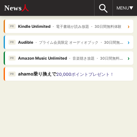
News
人
MENU▼
›
Kindle Unlimited
・ 電子書籍が読み放題 ・ 30日間無料体験
PR
›
Audible
・ プライム会員限定 オーディオブック ・ 30日間無料体験
PR
›
Amazon Music Unlimited
・ 音楽聴き放題 ・ 30日間無料体験
PR
ahamo乗り換えで
20,000ポイントプレゼント！
PR