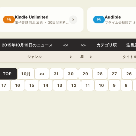
Kindle Unlimited
Audible
PR
PR
電子書籍 読み放題 ・ 30日間無料体験
2015年10月19日のニュース
<<
>>
カテゴリ順
注目
ジャンル
星
タイト
TOP
10月
<<
31
30
29
28
27
26
17
16
15
14
13
12
11
10
9
8