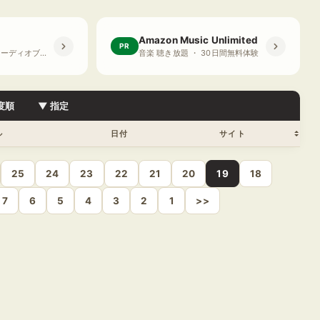
Amazon Music Unlimited
PR
プライム会員限定 オーディオブック ・ 30日間無料体験
音楽 聴き放題 ・ 30日間無料体験
度順
▼ 指定
ル
日付
サイト
25
24
23
22
21
20
19
18
7
6
5
4
3
2
1
>>