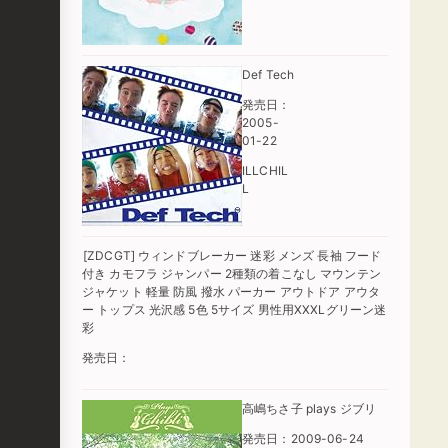
Def Tech
発売日：
2005-
01-22
ILLCHIL
L
[ZDCGT] ウィンドブレーカー 迷彩 メンズ 長袖 フード
付き カモフラ ジャンパー 2種類の着こなし マウンテン
ジャケット 軽量 防風 撥水 パーカー アウトドア アウタ
ー トップス 光沢感 5色 5サイズ 男性用XXXLグリーン迷
彩
発売日：
高嶋ちさ子 plays ジブリ
発売日：2009-06-24