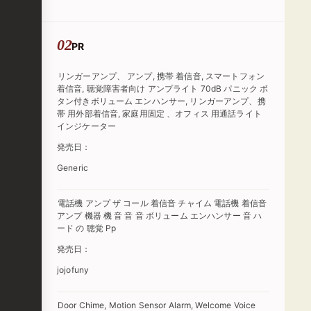
PR
リンガーアンプ、 アンプ, 携帯 着信音, スマートフォン
着信音, 聴覚障害者向け アンプライト 70dB パニック ボ
タン付きボリューム エンハンサー, リンガーアンプ、携
帯 用外部着信音, 家庭用固定 、オフィス 用通話ライト
インジケーター
発売日：
Generic
電話機 アンプ ザ コール 着信音 チャイム 電話機 着信音
アンプ 機器 機 音 音 音 ボリューム エンハンサー 音 ハ
ード の 聴覚 Pp
発売日：
jojofuny
Door Chime, Motion Sensor Alarm, Welcome Voice