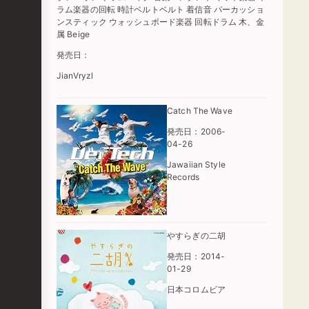
ラム楽器の回転 時計ベルトベルト 着信音 パーカッショ
ンスティック ウォッシュボード楽器 回転ドラム 木、金
属 Beige
発売日：
JianVryzl
Catch The Wave
発売日：2006-
04-26
Jawaiian Style
Records
やすらぎの二胡
発売日：2014-
01-29
日本コロムビア