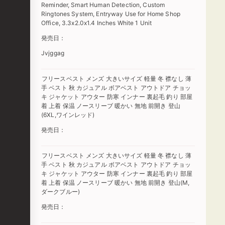
Reminder, Smart Human Detection, Custom
Ringtones System, Entryway Use for Home Shop
Office, 3.3x2.0x1.4 Inches White 1 Unit
発売日：
Jvjggag
フリースベスト メンズ 大きいサイズ 軽量 冬 襟なし 薄
手 ベスト 秋 カジュアル ボアベスト アウトドア チョッ
キ ジャケット アウター 防寒 インナー 裏起毛 釣り 部屋
着 上着 保温 ノースリーブ 暖かい 無地 前開き 登山
(6XL,ワインレッド)
発売日：
フリースベスト メンズ 大きいサイズ 軽量 冬 襟なし 薄
手 ベスト 秋 カジュアル ボアベスト アウトドア チョッ
キ ジャケット アウター 防寒 インナー 裏起毛 釣り 部屋
着 上着 保温 ノースリーブ 暖かい 無地 前開き 登山(M,
ダークブルー)
発売日：