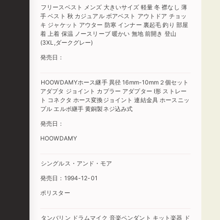
フリースベスト メンズ 大きいサイズ 軽量 冬 襟なし 薄
手 ベスト 秋 カジュアル ボアベスト アウトドア チョッ
キ ジャケット アウター 防寒 インナー 裏起毛 釣り 部屋
着 上着 保温 ノースリーブ 暖かい 無地 前開き 登山
(3XL,ダークグレー)
発売日：
HOOWDAMYホース継手 異径 16mm-10mm２個セット
アダプタ ジョイント カプラー アダプター I形 ストレー
ト コネクタ ホース変換ジョイント 連結金具 ホースニッ
プル エルボ継手 黄銅製‌ネジ込み式‌
発売日：
HOOWDAMY
シングルス・アンド・モア
発売日：1994-12-01
ポリスター
タンバリン ドラムマイク 音楽ペンダント キット楽器 ド