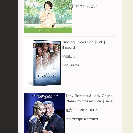
日本コロムビア
Singing Revolution [DVD]
[Import]
発売日：
Docurama
Tony Bennett & Lady Gaga:
Cheek to Cheek Live! [DVD]
発売日：2015-01-20
Interscope Records