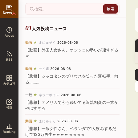
News
人
人気投稿ニュース
About
★
動画
まにゅそく
2026-08-06
【動画】外国人女さん、オシッコの勢いが凄すぎる
ｗ
RSS
★
動画
サイ速
2026-08-06
【悲報】シャコタンのプリウスを笑った運転手、散
る………
カテゴリ
★
一般
ネラーボイス
2026-08-06
【悲報】アメリカで今も続いてる近親相姦の一族が
投稿
やばすぎる
★
動画
まにゅそく
2026-08-06
【悲報】一般女性さん、ベランダで1人飲みするだ
Ranking
けで123万再生ｗｗｗｗｗｗｗｗ