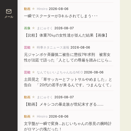
★
動画
Hiroiro
2026-08-06
一瞬でスクーターが3キルされてしまう･･･
メール
★
画像
まにゅそく
2026-08-07
【比較】体重70㎏の女性達が並んだ結果【画像】
★
芸能
時事ネタニュース速報
2026-08-06
元ジャンポケ斉藤慎二被告に懲役7年求刑 被害女
性が法廷で語った「人としての尊厳を踏みにじられ
た」
★
芸能
なんでもいいよちゃんねるNEO
2026-08-06
土田晃之「草サッカーとフットサルやめました」と
告白 「20代の若手が来るんです。つまんなくて」
★
動画
まにゅそく
2026-08-07
【動画】メキシコの暴走族が世紀末すぎる……
★
動画
Hiroiro
2026-08-06
文字盤が一瞬で変身…おじいちゃんの形見の腕時計
がロマンの塊だった！