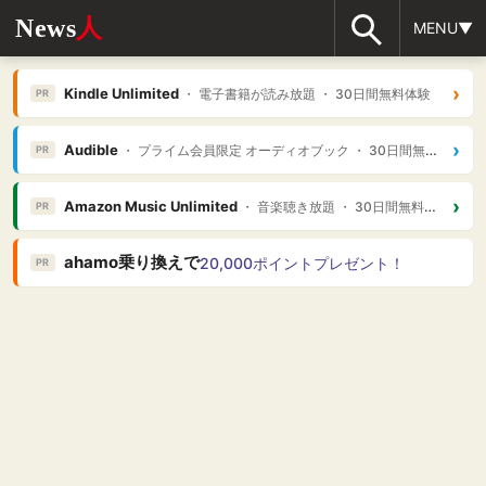
News
人
MENU▼
›
Kindle Unlimited
・ 電子書籍が読み放題 ・ 30日間無料体験
PR
›
Audible
・ プライム会員限定 オーディオブック ・ 30日間無料体験
PR
›
Amazon Music Unlimited
・ 音楽聴き放題 ・ 30日間無料体験
PR
ahamo乗り換えで
20,000ポイントプレゼント！
PR