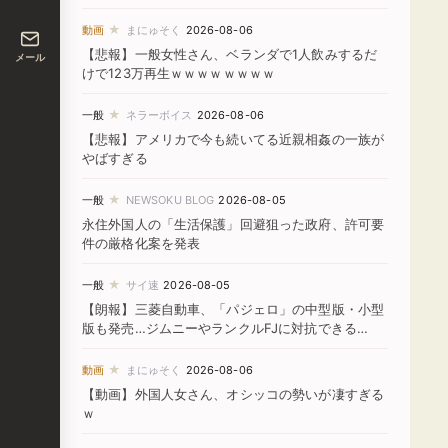
★
動画
まにゅそく
2026-08-06
【悲報】一般女性さん、ベランダで1人飲みするだ
メール
けで123万再生ｗｗｗｗｗｗｗｗ
★
一般
ネラーボイス
2026-08-06
【悲報】アメリカで今も続いてる近親相姦の一族が
やばすぎる
★
一般
NEWSOKU BLOG
2026-08-05
永住外国人の「生活保護」回避狙った政府、許可要
件の厳格化案を発表
★
一般
サイ速
2026-08-05
【朗報】三菱自動車、「パジェロ」の中型版・小型
版も発売…ジムニーやランクルFJに対抗できる
か！？
★
動画
まにゅそく
2026-08-06
【動画】外国人女さん、オシッコの勢いが凄すぎる
ｗ