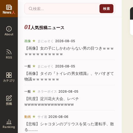
News
人
人気投稿ニュース
About
★
画像
まにゅそく
2026-08-05
【画像】女の子にしかわからない男の目つきｗｗｗ
ｗｗｗｗｗｗｗｗｗｗ
RSS
★
一般
まにゅそく
2026-08-05
【画像】タイの『トイレの男女標識』、ヤバすぎて
物議ｗｗｗｗｗｗｗ
カテゴリ
★
一般
ネラーボイス
2026-08-05
【民度】淀川花火大会、レベチ
投稿
wwwwwwwwwwwwwww
★
動画
サイ速
2026-08-06
【悲報】シャコタンのプリウスを笑った運転手、散
Ranking
る………