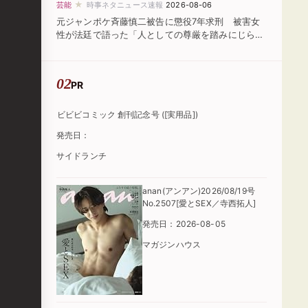
★
芸能
時事ネタニュース速報
2026-08-06
元ジャンポケ斉藤慎二被告に懲役7年求刑 被害女
性が法廷で語った「人としての尊厳を踏みにじられ
た」
PR
ビビビコミック 創刊記念号 ([実用品])
発売日：
サイドランチ
anan(アンアン)2026/08/19号
No.2507[愛とSEX／寺西拓人]
発売日：2026-08-05
マガジンハウス