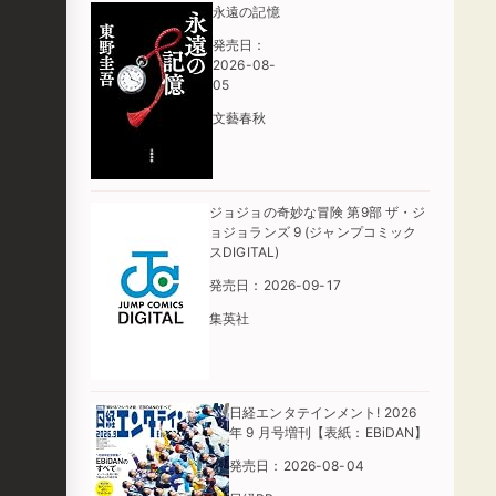
永遠の記憶
発売日：
2026-08-
05
文藝春秋
ジョジョの奇妙な冒険 第9部 ザ・ジ
ョジョランズ 9 (ジャンプコミック
スDIGITAL)
発売日：2026-09-17
集英社
日経エンタテインメント! 2026
年 9 月号増刊【表紙：EBiDAN】
発売日：2026-08-04