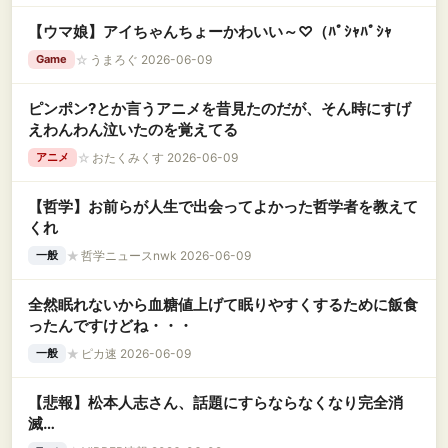
【ウマ娘】アイちゃんちょーかわいい～♡（ﾊﾟｼｬﾊﾟｼｬ
☆
うまろぐ 2026-06-09
Game
ピンポン?とか言うアニメを昔見たのだが、そん時にすげ
えわんわん泣いたのを覚えてる
☆
おたくみくす 2026-06-09
アニメ
【哲学】お前らが人生で出会ってよかった哲学者を教えて
くれ
★
哲学ニュースnwk 2026-06-09
一般
全然眠れないから血糖値上げて眠りやすくするために飯食
ったんですけどね・・・
★
ピカ速 2026-06-09
一般
【悲報】松本人志さん、話題にすらならなくなり完全消
滅…