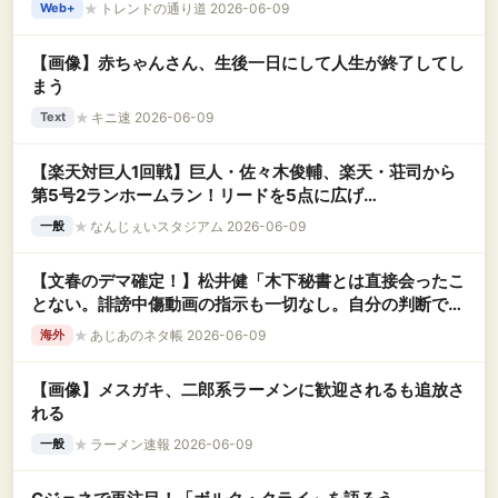
★
トレンドの通り道 2026-06-09
Web+
【画像】赤ちゃんさん、生後一日にして人生が終了してし
まう
★
キニ速 2026-06-09
Text
【楽天対巨人1回戦】巨人・佐々木俊輔、楽天・荘司から
第5号2ランホームラン！リードを5点に広げ
る！！！！！！！！！！！！！！！！！
★
なんじぇいスタジアム 2026-06-09
一般
【文春のデマ確定！】松井健「木下秘書とは直接会ったこ
とない。誹謗中傷動画の指示も一切なし。自分の判断で作
った」
★
あじあのネタ帳 2026-06-09
海外
【画像】メスガキ、二郎系ラーメンに歓迎されるも追放さ
れる
★
ラーメン速報 2026-06-09
一般