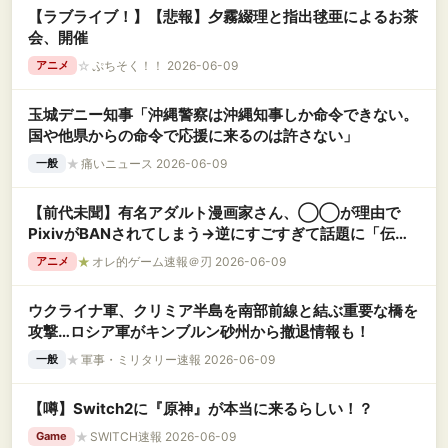
【ラブライブ！】【悲報】夕霧綴理と指出毬亜によるお茶
会、開催
☆
ぷちそく！！ 2026-06-09
アニメ
玉城デニー知事「沖縄警察は沖縄知事しか命令できない。
国や他県からの命令で応援に来るのは許さない」
★
痛いニュース 2026-06-09
一般
【前代未聞】有名アダルト漫画家さん、◯◯が理由で
PixivがBANされてしまう→逆にすごすぎて話題に「伝説
誕生」
★
オレ的ゲーム速報＠刃 2026-06-09
アニメ
ウクライナ軍、クリミア半島を南部前線と結ぶ重要な橋を
攻撃…ロシア軍がキンブルン砂州から撤退情報も！
★
軍事・ミリタリー速報 2026-06-09
一般
【噂】Switch2に『原神』が本当に来るらしい！？
★
SWITCH速報 2026-06-09
Game