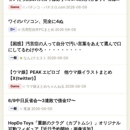
1/2の10R3回でLT」←これめっちゃ良くね？
☆
パチンコ・パチスロ.com 2026-06-09
Game
ワイのパソコン、完全に4ぬ
★
汎用型自作PCまとめ 2026-06-09
D+
【困惑】汚言症の人って自分で汚い言葉をあえて選んで口
にしてるわけやろ・・・・・・・・・
★
なんJクエスト 2026-06-09
一般
【ウマ娘】PEAK エピロゴ 他ウマ娘イラストまとめ
【X(twitter)】
☆
ウマ娘まとめちゃんねる 2026-06-09
Game
6/9中日反省会〜3連敗で借金17〜
☆
竜速 2026-06-09
一般
HopDo Toys「重躯のクラグ（カブトムシ）」オリジナル
可動フィギュア【近日予約開始・画像追加】