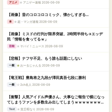
★
アニゲー速報 2026-06-09
アニメ
【画像】昔のコロコロコミック、懐かしすぎる…
★
超・マンガ速報 2026-06-09
本
【画像】ミスドの行列が限界突破、2時間半待ち→エッヂ
民「情報を食ってるｗ」
★
ヤバイ！ニュース 2026-06-09
芸能
【悲報】ナフサ不足、もう誰も話題にしない
★
おーるじゃんる 2026-06-09
一般
【竜王戦】豊島将之九段が澤田真吾七段に勝利
☆
2ch名人 2026-06-09
一般
【衝撃】人気アイドル声優さん、大事なご報告で横になっ
てしまうファンを多数生み出してしまうｗｗｗｗｗｗｗｗ
ｗｗｗｗ
★
貧乏暇なり 2026-06-09
Text