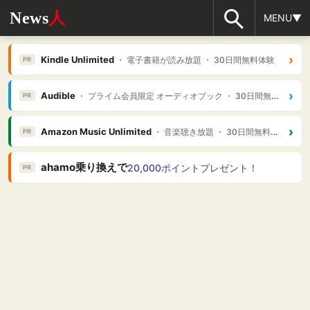
News
人
MENU▼
›
Kindle Unlimited
・ 電子書籍が読み放題 ・ 30日間無料体験
PR
›
Audible
・ プライム会員限定 オーディオブック ・ 30日間無料体験
PR
›
Amazon Music Unlimited
・ 音楽聴き放題 ・ 30日間無料体験
PR
ahamo乗り換えで
20,000ポイントプレゼント！
PR