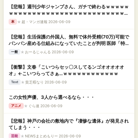
【悲報】週刊少年ジャンプさん、ガチで終わるｗｗｗｗｗ
ｗｗｗｗｗｗｗｗｗｗｗｗｗｗｗｗｗｗｗｗｗｗｗｗｗｗ
ｗｗｗ
★
超・マンガ速報 2026-06-09
本
【悲報】生活保護の外国人、無料で体外受精(70万)可能で
バンバン産める仕組みになっていたことが判明 医師「特
に中国人が多
★
おーるじゃんる 2026-06-09
一般
【衝撃】文春「こいつらセッ〇スしてるンゴオオオオオ
オ」←こいつらってさぁ…ｗｗｗｗｗｗｗｗｗｗｗｗ
★
貧乏暇なり 2026-06-09
Text
この女性声優、3人から選べるなら・・・
★
ぐら速 2026-06-09
アニメ
【悲報】神戸の会社の敷地内で『凄惨な遺体』が発見され
てしまう・・・
★
NEWSまとめもりー 2026-06-09
芸能