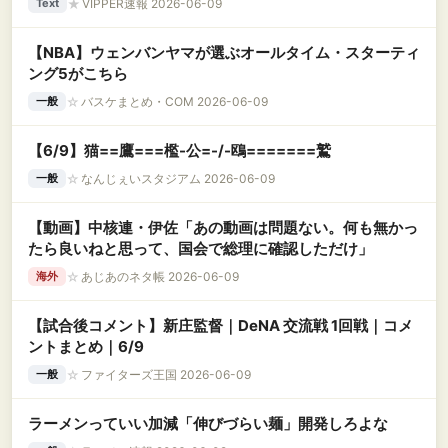
★
VIPPER速報 2026-06-09
Text
【NBA】ウェンバンヤマが選ぶオールタイム・スターティ
ング5がこちら
☆
バスケまとめ・COM 2026-06-09
一般
【6/9】猫==鷹===檻-公=-/-鴎=======鷲
☆
なんじぇいスタジアム 2026-06-09
一般
【動画】中核連・伊佐「あの動画は問題ない。何も無かっ
たら良いねと思って、国会で総理に確認しただけ」
☆
あじあのネタ帳 2026-06-09
海外
【試合後コメント】新庄監督｜DeNA 交流戦 1回戦｜コメ
ントまとめ｜6/9
☆
ファイターズ王国 2026-06-09
一般
ラーメンっていい加減「伸びづらい麺」開発しろよな