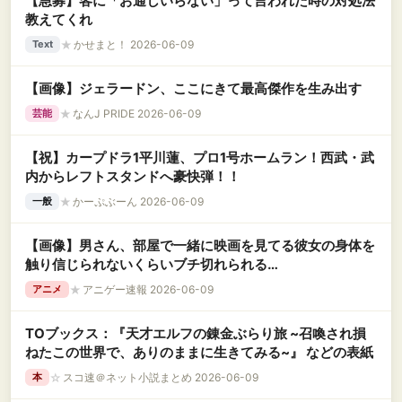
【急募】客に「お通しいらない」って言われた時の対処法
教えてくれ
★
かせまと！ 2026-06-09
Text
【画像】ジェラードン、ここにきて最高傑作を生み出す
★
なんJ PRIDE 2026-06-09
芸能
【祝】カープドラ1平川蓮、プロ1号ホームラン！西武・武
内からレフトスタンドへ豪快弾！！
★
かーぷぶーん 2026-06-09
一般
【画像】男さん、部屋で一緒に映画を見てる彼女の身体を
触り信じられないくらいブチ切れられる
wwwwwwwwww
★
アニゲー速報 2026-06-09
アニメ
TOブックス：『天才エルフの錬金ぶらり旅 ~召喚され損
ねたこの世界で、ありのままに生きてみる~』 などの表紙
☆
スコ速＠ネット小説まとめ 2026-06-09
本