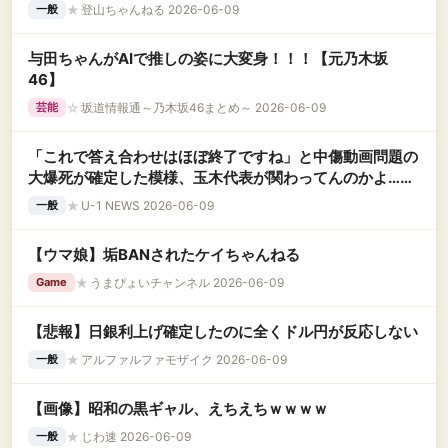
★
登山ちゃんねる 2026-06-09
一般
与田ちゃんがAIで推しの姿に大変身！！！【元乃木坂
46】
☆
坂道情報通～乃木坂46まとめ～ 2026-06-09
芸能
「これで答え合わせはほぼ終了ですね」と中傷動画問題の
大爆死が確定した模様、玉木代表が関わってんのかよ……
★
U-1 NEWS 2026-06-09
一般
【ウマ娘】垢BANされたケイちゃんねる
★
うまぴょいチャンネル 2026-06-09
Game
【悲報】日銀利上げ確定したのに全くドル円が反応しない
★
アルファルファモザイク 2026-06-09
一般
【画像】昭和の黒ギャル、えちえちｗｗｗｗ
★
じわ速 2026-06-09
一般