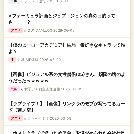
☆
ラーメン速報 2026-06-09
一般
※フォーミュラ計画とジョブ・ジョンの真の目的って
さ・・・？
☆
GUNDAM.LOG 2026-06-09
アニメ
【僕のヒーローアカデミア】結局一番好きなキャラって誰
よ？
☆
JUMP速報 2026-06-09
本
【画像】ビジュアル系の女性僧侶(25)さん、煩悩の塊のよ
うだったｗｗｗｗｗ
★
女子アナお宝画像速報 2026-06-09
芸能
【ラブライブ！】【画像】リンクラのモブが写ってるカー
ド【蓮ノ空】
☆
ぷちそく！！ 2026-06-09
アニメ
「ホストクラブで遊ぶため借金」返済求められた会社社長