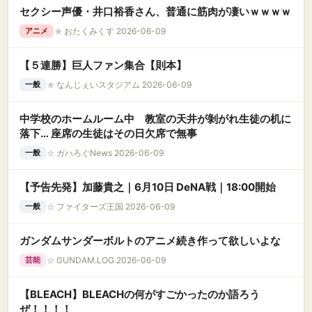
セクシー声優・井口裕香さん、普通に筋肉が凄いｗｗｗｗ
★
おたくみくす 2026-06-09
アニメ
【５連勝】巨人ファン集合【則本】
★
なんじぇいスタジアム 2026-06-09
一般
中学校のホームルーム中 教室の天井が剝がれ生徒の机に
落下… 座席の生徒はその日欠席で無事
☆
ガハろぐNews 2026-06-09
一般
【予告先発】加藤貴之｜6月10日 DeNA戦｜18:00開始
☆
ファイターズ王国 2026-06-09
一般
ガンダムサンダーボルトのアニメ続き作って欲しいよな
☆
GUNDAM.LOG 2026-06-09
芸能
【BLEACH】BLEACHの何がすごかったのか語ろう
ぜ！！！！