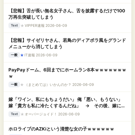
【悲報】舌が長い無名女子さん、舌を披露するだけで100
万再生突破してしまう
★
VIPPER速報 2026-06-09
Text
【悲報】サイゼリヤさん、若鳥のディアボラ風をグランド
メニューから消してしまう
★
IT速報 2026-06-09
一般
PayPayドーム、6回までにホームラン8本ｗｗｗｗｗｗｗ
ｗ
★
（まとめては）いかんのか？ 2026-06-09
一般
嫁「ワイン、私にもちょうだい」 俺「悪い、もうない」
嫁「貴方も私に冷たくするんだね」 → その後、嫁に会
ったのは弁護士と一緒に１度きり。血眼で俺の行方を探し
★
オーバージョイド！ 2026-06-09
Text
ている…….
ホロライブのAZKiという清楚な女の子ｗｗｗｗｗｗ