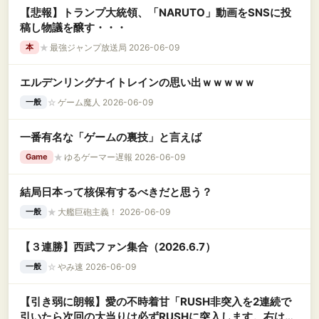
【悲報】トランプ大統領、「NARUTO」動画をSNSに投
稿し物議を醸す・・・
★
最強ジャンプ放送局 2026-06-09
本
エルデンリングナイトレインの思い出ｗｗｗｗｗ
☆
ゲーム魔人 2026-06-09
一般
一番有名な「ゲームの裏技」と言えば
★
ゆるゲーマー遅報 2026-06-09
Game
結局日本って核保有するべきだと思う？
★
大艦巨砲主義！ 2026-06-09
一般
【３連勝】西武ファン集合（2026.6.7）
☆
やみ速 2026-06-09
一般
【引き弱に朗報】愛の不時着甘「RUSH非突入を2連続で
引いたら次回の大当りは必ずRUSHに突入します。右は