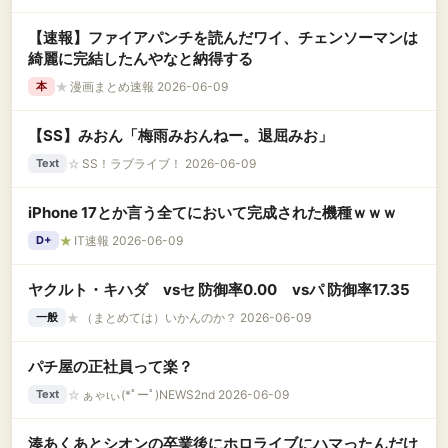
【速報】ファイアパンチを読んだワイ、チェンソーマンは
綺麗に完結したんやなと納得する
★
漫画まとめ速報 2026-06-09
本
【SS】みおん「梅雨みおんねー。退屈みお」
☆
SS！ラブライブ！ 2026-06-09
Text
iPhone 17とか言う全てにおいて完成された機種ｗｗｗ
★
IT速報 2026-06-09
D+
ヤクルト・キハダ vsセ 防御率0.00 vsパ 防御率17.35
★
（まとめては）いかんのか？ 2026-06-09
一般
パチ屋の正社員って楽？
☆
ぁゃιぃ(*ﾟーﾟ)NEWS2nd 2026-06-09
Text
湊あくあとシオンの卒業後にホロライブにハマったんだけ