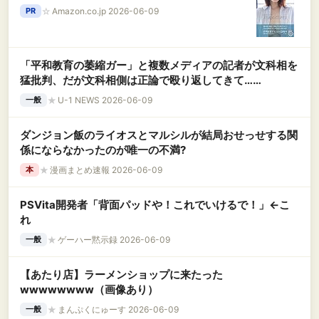
☆
Amazon.co.jp 2026-06-09
PR
「平和教育の萎縮ガー」と複数メディアの記者が文科相を
猛批判、だが文科相側は正論で殴り返してきて……
★
U-1 NEWS 2026-06-09
一般
ダンジョン飯のライオスとマルシルが結局おせっせする関
係にならなかったのが唯一の不満?
★
漫画まとめ速報 2026-06-09
本
PSVita開発者「背面パッドや！これでいけるで！」←こ
れ
★
ゲーハー黙示録 2026-06-09
一般
【あたり店】ラーメンショップに来たった
wwwwwwww（画像あり）
★
まんぷくにゅーす 2026-06-09
一般