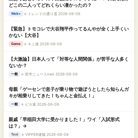
どこの二人ってどれくらい凄かったの？
★
トレンドの通り道 2026-06-09
Web+
【緊急】トモコレで大谷翔平作ってるんやが全く上手くい
かない【大谷】
★
キニ速 2026-06-09
Game
【大激論】日本人って「対等な人間関係」が苦手な人多く
ないか？
★
哲学ニュースnwk 2026-06-09
一般
母親「ゲーセンで息子が乗り物で遊ぼうとしたら知らんガ
キが相乗りしてきた！ちゃんと金払え！」
★
ピカ速 2026-06-09
一般
親戚「早稲田大学に受かりました！」ワイ「入試形式
は？」→
★
VIPPER速報 2026-06-09
Text