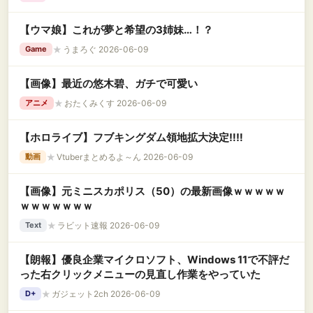
【ウマ娘】これが夢と希望の3姉妹…！？
★
うまろぐ 2026-06-09
Game
【画像】最近の悠木碧、ガチで可愛い
★
おたくみくす 2026-06-09
アニメ
【ホロライブ】フブキングダム領地拡大決定‼️‼️
★
Vtuberまとめるよ～ん 2026-06-09
動画
【画像】元ミニスカポリス（50）の最新画像ｗｗｗｗｗ
ｗｗｗｗｗｗｗ
★
ラビット速報 2026-06-09
Text
【朗報】優良企業マイクロソフト、Windows 11で不評だ
った右クリックメニューの見直し作業をやっていた
★
ガジェット2ch 2026-06-09
D+