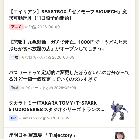
【エイリアン】BEASTBOX「ゼノモーフ BIOMECH」変
形可動玩具【11日頃予約開始】
★
fig速 2026-06-09
アニメ
【悲報】丸亀製麺、ガチで死亡。1000円で「うどんと天
ぷらが食べ放題の店」がオープンしてしまう
wywywywyw
★
投資ちゃんねる 2026-06-09
一般
パスワードって定期的に変更したほうがいいのは分かって
るけど一個一個変更していくのダルすぎて
★
PCパーツまとめ 2026-06-09
Text
タカラトミー(TAKARA TOMY) T-SPARK
STUDIOSERIES スタジオシリーズ トランスフ
ォーマー TS-34 アストロトレイン 可動フィギ
☆
Amazon.co.jp 2026-06-09
PR
ュア
岸明日香 写真集 『 Trajectory 』