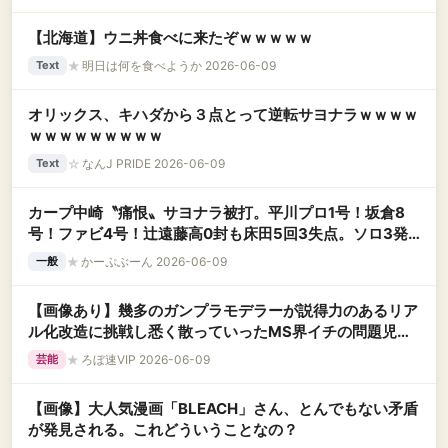
【北海道】ウニ丼食べに来たぞｗｗｗｗｗ
★
明日は何を食べようか 2026-06-09
Text
オリックス、キハダから３点とって逆転サヨナラｗｗｗｗ
ｗｗｗｗｗｗｗｗｗ
☆
なんJ PRIDE 2026-06-09
Text
カープ中崎〝痛恨〟サヨナラ被打。平川プロ1号！坂倉8
号！ファビ4号！辻遠藤高0封も床田5回3失点。ソロ3発
で3点リードも逆転負け【広島3-4x西武/試合結果】
★
かーぷぶーん 2026-06-09
一般
【画像あり】幾多のガンプラモデラーが説得力のあるリア
ル化改造に挑戦し悉く散っていったMS界イチの問題児が
こちらｗｗｗｗ
★
ろぼ速VIP 2026-06-09
芸能
【画像】大人気漫画「BLEACH」さん、とんでもない矛盾
が発見される。これどういうことなの？