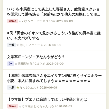
1パチを小馬鹿にして炎上した専業さん、総資産スクショ
を開示して勝ち誇る「お前らはXで他人の粗探しして叩く
だけの脇役の人生」「月アベ50で遊びまくり、就職はい
★
パチンコ・パチスロ.com 2026-06-09
Game
つでも出来る」
X民「田舎のイオンで見かけるこういう格好の男本当に嫌
い」←大バズリする
★
働くモノニュース 2026-06-09
一般
文系卒ITエンジニアなんやがどう？
★
汎用型自作PCまとめ 2026-06-09
D+
【困惑】米津玄師さんをエイリアン的に描くサイコホラー
小説、本人に読まれてしまうｗｗｗｗｗｗｗｗｗｗ
★
なんJクエスト 2026-06-09
一般
【ウマ娘】ブエナに音読してほしい作品と言えば
☆
ウマ娘まとめちゃんねる 2026-06-09
Game