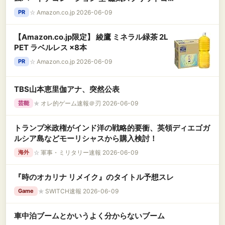
フティー 着信音 冬のラバーtシャツ 冬のティー
☆
Amazon.co.jp 2026-06-09
PR
ジャンボティー
【Amazon.co.jp限定】 綾鷹 ミネラル緑茶 2L
PET ラベルレス ×8本
☆
Amazon.co.jp 2026-06-09
PR
TBS山本恵里伽アナ、突然公表
★
オレ的ゲーム速報＠刃 2026-06-09
芸能
トランプ米政権がインド洋の戦略的要衝、英領ディエゴガ
ルシア島などモーリシャスから購入検討！
☆
軍事・ミリタリー速報 2026-06-09
海外
『時のオカリナ リメイク』のタイトル予想スレ
★
SWITCH速報 2026-06-09
Game
車中泊ブームとかいうよく分からないブーム