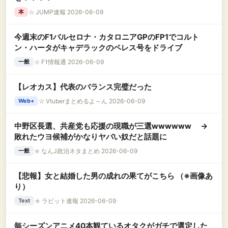
☆
JUMP速報 2026-06-09
本
今週末のF1バルセロナ・カタロニアGPのFP1でコルト
ン・ハータがキャデラックのペレス号をドライブ
☆
F1情報通 2026-06-09
一般
【レオカス】代表のバランス完璧だった
☆
Vtuberまとめるよ～ん 2026-06-09
Web+
中野区長選、共産党も応援の現職が三選wwwwww →
敗れたウヨ候補がかなりヤバい奴だと話題に
★
なんJ政治ネタまとめ 2026-06-09
一般
【悲報】女と結婚した男の成れの果てがこちら （※画像あ
り）
★
ラビット速報 2026-06-09
Text
毎シーズンアニメ40本観ているオタクがガチで選定した