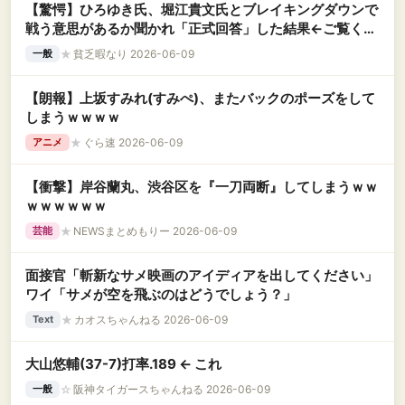
【驚愕】ひろゆき氏、堀江貴文氏とブレイキングダウンで
戦う意思があるか聞かれ「正式回答」した結果←ご覧くだ
さいｗｗｗｗｗｗｗｗｗｗｗｗｗ
★
貧乏暇なり 2026-06-09
一般
【朗報】上坂すみれ(すみぺ)、またバックのポーズをして
しまうｗｗｗｗ
★
ぐら速 2026-06-09
アニメ
【衝撃】岸谷蘭丸、渋谷区を『一刀両断』してしまうｗｗ
ｗｗｗｗｗｗ
★
NEWSまとめもりー 2026-06-09
芸能
面接官「斬新なサメ映画のアイディアを出してください」
ワイ「サメが空を飛ぶのはどうでしょう？」
★
カオスちゃんねる 2026-06-09
Text
大山悠輔(37-7)打率.189 ← これ
☆
阪神タイガースちゃんねる 2026-06-09
一般