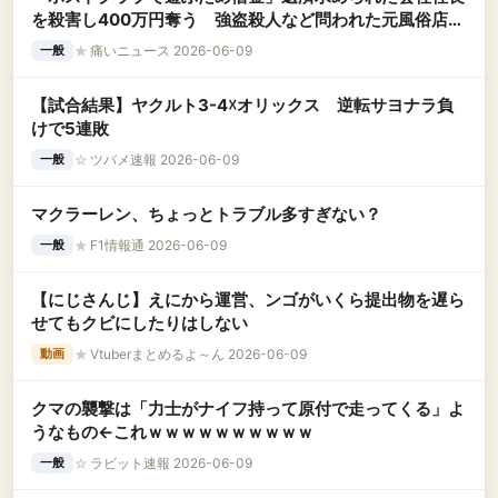
を殺害し400万円奪う 強盗殺人など問われた元風俗店店
員の女（29）初公判
★
痛いニュース 2026-06-09
一般
【試合結果】ヤクルト3-4☓オリックス 逆転サヨナラ負
けで5連敗
☆
ツバメ速報 2026-06-09
一般
マクラーレン、ちょっとトラブル多すぎない？
★
F1情報通 2026-06-09
一般
【にじさんじ】えにから運営、ンゴがいくら提出物を遅ら
せてもクビにしたりはしない
★
Vtuberまとめるよ～ん 2026-06-09
動画
クマの襲撃は「力士がナイフ持って原付で走ってくる」よ
うなもの←これｗｗｗｗｗｗｗｗｗｗ
☆
ラビット速報 2026-06-09
一般