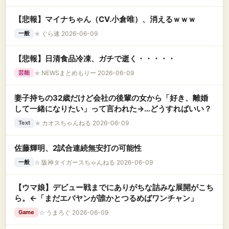
【悲報】マイナちゃん（CV.小倉唯）、消えるｗｗｗ
★
ぐら速 2026-06-09
一般
【悲報】日清食品冷凍、ガチで逝く・・・・・
★
NEWSまとめもりー 2026-06-09
芸能
妻子持ちの32歳だけど会社の後輩の女から「好き、離婚
して一緒になりたい」って言われた→…どうすればいい？
★
カオスちゃんねる 2026-06-09
Text
佐藤輝明、2試合連続無安打の可能性
☆
阪神タイガースちゃんねる 2026-06-09
一般
【ウマ娘】デビュー戦までにありがちな詰みな展開がこち
ら。←「まだエバヤンが誰かとつるめばワンチャン」
☆
うまろぐ 2026-06-09
Game