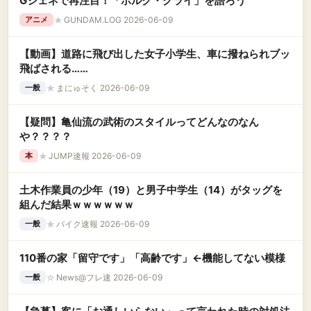
Gジェネで再注目！「ボルク・クライ」を語ろう
★
GUNDAM.LOG 2026-06-09
アニメ
【動画】道路に飛び出した女子小学生、車に撥ねられブッ
飛ばされる……
★
まにゅそく 2026-06-09
一般
【疑問】亀仙流の武術のスタイルってどんなのなん
や？？？？
★
JUMP速報 2026-06-09
本
土木作業員の少年（19）と男子中学生（14）がタッグを
組んだ結果ｗｗｗｗｗｗ
★
バイク速報 2026-06-09
一般
110番の家「留守です」「高齢です」←機能してない模様
☆
News@フレ速 2026-06-09
一般