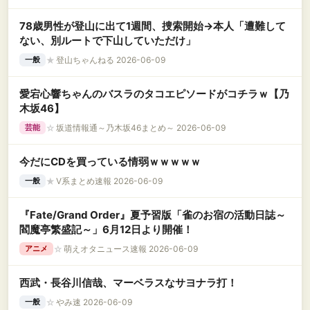
78歳男性が登山に出て1週間、捜索開始→本人「遭難して
ない、別ルートで下山していただけ」
★
登山ちゃんねる 2026-06-09
一般
愛宕心響ちゃんのバスラのタコエピソードがコチラｗ【乃
木坂46】
☆
坂道情報通～乃木坂46まとめ～ 2026-06-09
芸能
今だにCDを買っている情弱ｗｗｗｗｗ
★
V系まとめ速報 2026-06-09
一般
『Fate/Grand Order』夏予習版「雀のお宿の活動日誌～
閻魔亭繁盛記～」6月12日より開催！
☆
萌えオタニュース速報 2026-06-09
アニメ
西武・長谷川信哉、マーベラスなサヨナラ打！
☆
やみ速 2026-06-09
一般