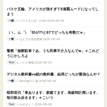
バスケ五輪、アメリカが強すぎて6連覇ムードになってし
まう
☆
バスケまとめ・COM 2026-06-09
一般
（ヽ。ん゜）「IDが71と87でどっちも奇数だｗ」
☆
なんでも受信遅報 2026-06-09
一般
警察「無断駐車？あ、うち民事不介入なんでw」←これど
うにかしろよ
★
バイク速報 2026-06-09
Text
デジタル教科書vs紙の教科書、結局どっちが最強なんや？
☆
News@フレ速 2026-06-09
一般
昭和世代「車あります、家建てます、高級時計買います、
毎日飲み歩きます」←こいつ
☆
かせまと！ 2026-06-09
Text