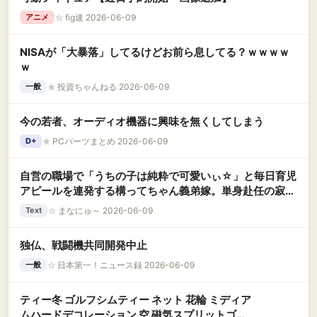
☆
fig速 2026-06-09
アニメ
NISAが「大暴落」してるけどお前ら息してる？ｗｗｗｗ
ｗ
★
投資ちゃんねる 2026-06-09
一般
今の若者、オーディオ機器に興味を無くしてしまう
★
PCパーツまとめ 2026-06-09
D+
自営の職場で「うちの子は純粋で可愛いぃ☆」と毎日育児
アピールを連発する構ってちゃん義弟嫁。単身赴任の寂し
さを職場で爆発させ、トメを巻き込んで仕事の邪魔をする
☆
まなにゅ～ 2026-06-09
Text
バカ嫁に私の限界が近づいてきてる
独仏、戦闘機共同開発中止
☆
日本第一！ニュース録 2026-06-09
一般
ティー冬 ゴルフシムティー ネット 花輪 ミディア
ムハードデコレーション 空 磁気スプリットゴル