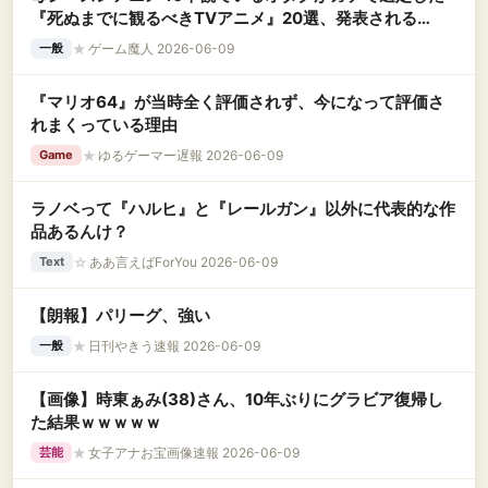
『死ぬまでに観るべきTVアニメ』20選、発表される
www
★
ゲーム魔人 2026-06-09
一般
『マリオ64』が当時全く評価されず、今になって評価さ
れまくっている理由
★
ゆるゲーマー遅報 2026-06-09
Game
ラノベって『ハルヒ』と『レールガン』以外に代表的な作
品あるんけ？
☆
ああ言えばForYou 2026-06-09
Text
【朗報】パリーグ、強い
★
日刊やきう速報 2026-06-09
一般
【画像】時東ぁみ(38)さん、10年ぶりにグラビア復帰し
た結果ｗｗｗｗｗ
★
女子アナお宝画像速報 2026-06-09
芸能