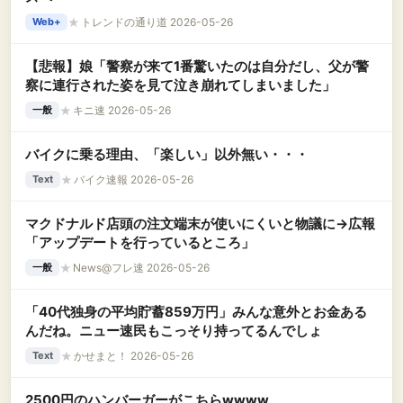
★
トレンドの通り道 2026-05-26
Web+
【悲報】娘「警察が来て1番驚いたのは自分だし、父が警
察に連行された姿を見て泣き崩れてしまいました」
★
キニ速 2026-05-26
一般
バイクに乗る理由、「楽しい」以外無い・・・
★
バイク速報 2026-05-26
Text
マクドナルド店頭の注文端末が使いにくいと物議に→広報
「アップデートを行っているところ」
★
News@フレ速 2026-05-26
一般
「40代独身の平均貯蓄859万円」みんな意外とお金ある
んだね。ニュー速民もこっそり持ってるんでしょ
★
かせまと！ 2026-05-26
Text
2500円のハンバーガーがこちらwwww