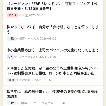
【レッドマン】FFAF「レッドマン」可動フィギュア【出
荷日更新・5月30日頃発売】
☆
fig速 2026-05-26
アニメ
株やってないワイ、自分が「負け組」なことを悟ってしま
う
★
投資ちゃんねる 2026-05-26
一般
中小企業勤めぼく、上司のパソコンの先生になってしまう
★
PCパーツまとめ 2026-05-26
D+
デキ婚した兄夫婦、定年後の父母を二世帯住宅からアパー
トへ強制退去させる模様…ローン折半した両親を追い出す
兄嫁の言い分に、同居の大変さを知る私もさすがに納得い
★
まなにゅ～ 2026-05-26
Text
かない
低学年は「紙の教科書」、小学校長の９割が希望…読売全
国調査
☆
日本第一！ニュース録 2026-05-26
一般