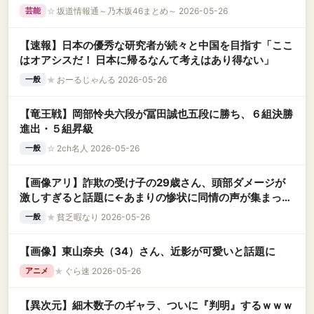
☆
坂道情報通～乃木坂46まとめ～ 2026-05-26
芸能
【速報】日本の優秀な研究者が続々と中国を目指す「ここ
はオアシスだ！ 日本に帰るなんて考えはあり得ない」
★
おーるじゃんる 2026-05-26
一般
【竜王戦】岡部怜央六段が冨田誠也五段に勝ち、６組決勝
進出・５組昇級
☆
2ch名人 2026-05-26
一般
【画像アリ】詐欺の受け子の29歳さん、頭部ダメージが
激しすぎると話題に←あまりの惨状に同情の声が集まって
しまう…
★
貧乏暇なり 2026-05-26
一般
【画像】東山奈央（34）さん、近影が可愛いと話題に
★
ぐら速 2026-05-26
アニメ
【異次元】細木数子のギャラ、ついに『判明』するｗｗｗ