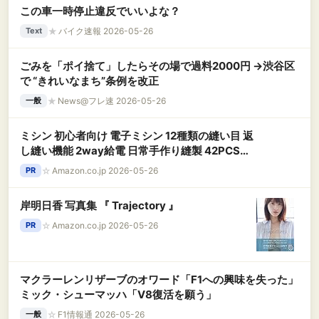
この車一時停止違反でいいよな？
★
バイク速報 2026-05-26
Text
ごみを「ポイ捨て」したらその場で過料2000円 →渋谷区
で “きれいなまち”条例を改正
★
News@フレ速 2026-05-26
一般
ミシン 初心者向け 電子ミシン 12種類の縫い目 返
し縫い機能 2way給電 日常手作り縫製 42PCS裁
縫セット付き スピード調整可能 持ち運び便利 日
☆
Amazon.co.jp 2026-05-26
PR
本語説明書付き
岸明日香 写真集 『 Trajectory 』
☆
Amazon.co.jp 2026-05-26
PR
マクラーレンリザーブのオワード「F1への興味を失った」
ミック・シューマッハ「V8復活を願う」
☆
F1情報通 2026-05-26
一般