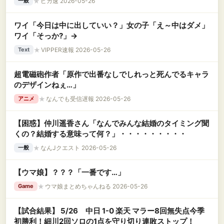
★
ピカ速 2026-05-26
一般
ワイ「今日は中に出していい？」女の子「え～中はダメ」
ワイ「そっか?」→
★
VIPPER速報 2026-05-26
Text
超電磁砲作者「原作で出番なしでしれっと死んでるキャラ
のデザインねぇ…」
★
なんでも受信遅報 2026-05-26
アニメ
【困惑】仲川遥香さん「なんでみんな結婚のタイミング聞
くの？結婚する意味って何？」・・・・・・・・・
★
なんJクエスト 2026-05-26
一般
【ウマ娘】？？？「一番です…」
★
ウマ娘まとめちゃんねる 2026-05-26
Game
【試合結果】 5/26 中日 1-0 楽天 マラー8回無失点今季
初勝利！細川2回ソロの1点を守り切り連敗ストップ！