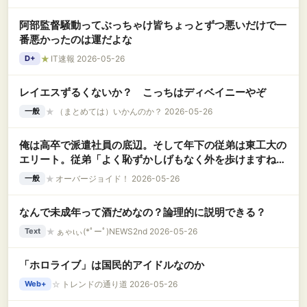
阿部監督騒動ってぶっちゃけ皆ちょっとずつ悪いだけで一
番悪かったのは運だよな
★
IT速報 2026-05-26
D+
レイエスずるくないか？ こっちはディベイニーやぞ
★
（まとめては）いかんのか？ 2026-05-26
一般
俺は高卒で派遣社員の底辺。そして年下の従弟は東工大の
エリート。従弟「よく恥ずかしげもなく外を歩けますね
ｗ」俺「…」 → しかし… 俺（あれ？こいつ、もしか
★
オーバージョイド！ 2026-05-26
一般
して……..）
なんで未成年って酒だめなの？論理的に説明できる？
★
ぁゃιぃ(*ﾟーﾟ)NEWS2nd 2026-05-26
Text
「ホロライブ」は国民的アイドルなのか
☆
トレンドの通り道 2026-05-26
Web+