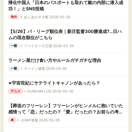
帰化中国人「日本のパスポートも取れて敵の内部に潜入成
功！」とSNS投稿
★
あじあのネタ帳 2026-05-26
海外
【5/26】パ・リーグ順位表｜新庄監督300勝達成?…日ハ
ムの現在順位がこちら
☆
ファイターズ王国 2026-05-26
一般
ラーメン屋だけ食い方やルールガチガチな理由
☆
ラーメン速報 2026-05-26
一般
※宇宙世紀にサテライトキャノンがあったら？
☆
GUNDAM.LOG 2026-05-26
アニメ
【葬送のフリーレン】フリーレンがヒンメルに抱いていた
感情って「恋」だったの？「愛」だったの？お前らの考察
聞かせろ！
☆
JUMP速報 2026-05-26
本