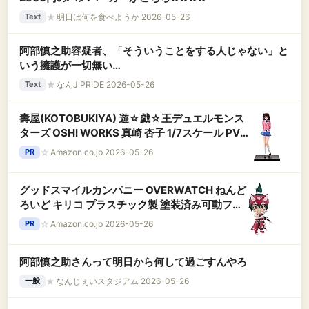
★
明日は何を食べようか 2026-05-26
Text
阿部慎之助容疑者、「そういうことをする人じゃない」と
いう擁護が一切無い…
★
なんJ PRIDE 2026-05-26
Text
壽屋(KOTOBUKIYA) 遊☆戯☆王デュエルモンス
ターズ OSHI WORKS 真崎 杏子 1/7スケール PVC
製 塗装済み完成品 フィギュア
☆
Amazon.co.jp 2026-05-26
PR
グッドスマイルカンパニー OVERWATCH ねんど
ろいど キリコ プラスチック製 塗装済み可動フィ
ギュア ノンスケール 専用台座付属 全高約
☆
Amazon.co.jp 2026-05-26
PR
100mm 再販
阿部慎之助さんって明日から何して過ごすんやろ
★
なんじぇいスタジアム 2026-05-26
一般