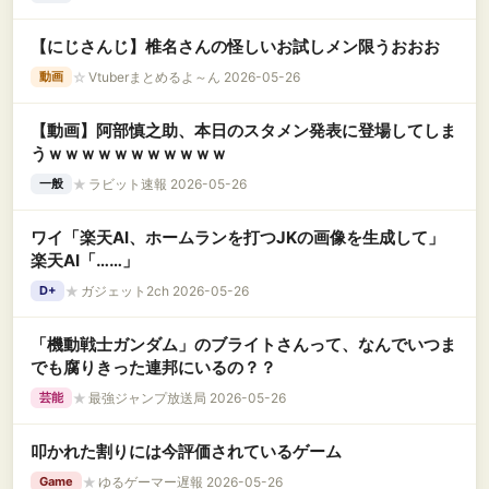
【にじさんじ】椎名さんの怪しいお試しメン限うおおお
☆
Vtuberまとめるよ～ん 2026-05-26
動画
【動画】阿部慎之助、本日のスタメン発表に登場してしま
うｗｗｗｗｗｗｗｗｗｗｗ
★
ラビット速報 2026-05-26
一般
ワイ「楽天AI、ホームランを打つJKの画像を生成して」
楽天AI「……」
★
ガジェット2ch 2026-05-26
D+
「機動戦士ガンダム」のブライトさんって、なんでいつま
でも腐りきった連邦にいるの？？
★
最強ジャンプ放送局 2026-05-26
芸能
叩かれた割りには今評価されているゲーム
★
ゆるゲーマー遅報 2026-05-26
Game