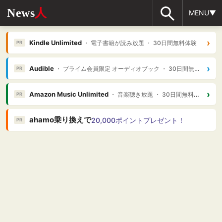
News
人
MENU▼
›
Kindle Unlimited
・ 電子書籍が読み放題 ・ 30日間無料体験
PR
›
Audible
・ プライム会員限定 オーディオブック ・ 30日間無料体験
PR
›
Amazon Music Unlimited
・ 音楽聴き放題 ・ 30日間無料体験
PR
ahamo乗り換えで
20,000ポイントプレゼント！
PR