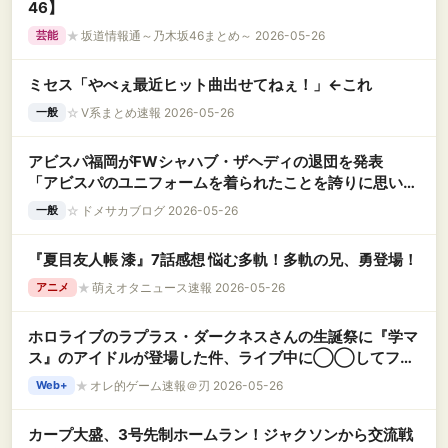
46】
★
坂道情報通～乃木坂46まとめ～ 2026-05-26
芸能
ミセス「やべぇ最近ヒット曲出せてねぇ！」←これ
☆
V系まとめ速報 2026-05-26
一般
アビスパ福岡がFWシャハブ・ザヘディの退団を発表
「アビスパのユニフォームを着られたことを誇りに思いま
す」
☆
ドメサカブログ 2026-05-26
一般
『夏目友人帳 漆』7話感想 悩む多軌！多軌の兄、勇登場！
★
萌えオタニュース速報 2026-05-26
アニメ
ホロライブのラプラス・ダークネスさんの生誕祭に『学マ
ス』のアイドルが登場した件、ライブ中に◯◯してファ
ンブチギレ「控えめに言ってキモい」「二度とファン名乗
★
オレ的ゲーム速報＠刃 2026-05-26
Web+
るな」
カープ大盛、3号先制ホームラン！ジャクソンから交流戦