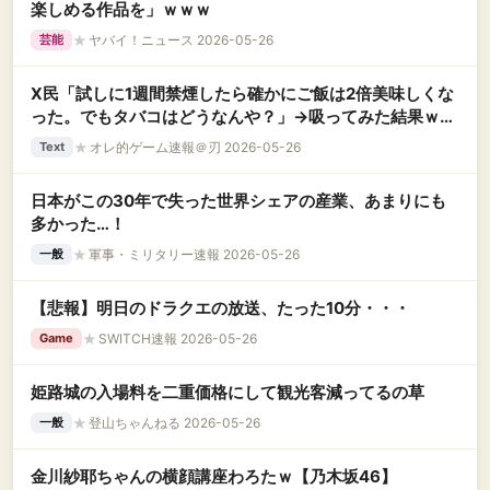
楽しめる作品を」ｗｗｗ
★
ヤバイ！ニュース 2026-05-26
芸能
X民「試しに1週間禁煙したら確かにご飯は2倍美味しくな
った。でもタバコはどうなんや？」→吸ってみた結果ｗｗ
ｗｗｗｗｗ
★
オレ的ゲーム速報＠刃 2026-05-26
Text
日本がこの30年で失った世界シェアの産業、あまりにも
多かった…！
★
軍事・ミリタリー速報 2026-05-26
一般
【悲報】明日のドラクエの放送、たった10分・・・
★
SWITCH速報 2026-05-26
Game
姫路城の入場料を二重価格にして観光客減ってるの草
★
登山ちゃんねる 2026-05-26
一般
金川紗耶ちゃんの横顔講座わろたｗ【乃木坂46】