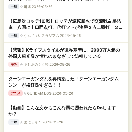
☆
竜速 2026-05-26
一般
【広島対ロッテ1回戦】ロッテが逆転勝ちで交流戦白星発
進 八回に山口同点打、代打ソトが決勝２点二塁打 ２９
歳誕生日の八木が５勝目
☆
なんじぇいスタジアム 2026-05-26
一般
【悲報】Kライフスタイルが世界基準に。2000万人超の
外国人観光客が憧れのまなざしで訪韓している
★
あじあのネタ帳 2026-05-26
海外
ターンエーガンダムを再構築した「ターンエーガンダム
シン」が格好良すぎる！！
★
GUNDAM.LOG 2026-05-26
アニメ
【動画】こんな女からこんな風に誘われたらDoします
か？
★
まにゅそく 2026-05-26
一般