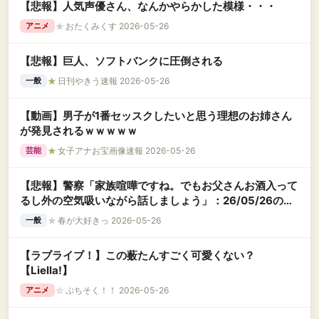
【悲報】人気声優さん、なんかやらかした模様・・・
★
おたくみくす 2026-05-26
アニメ
【悲報】巨人、ソフトバンクに圧倒される
★
日刊やきう速報 2026-05-26
一般
【動画】男子が1番セッスクしたいと思う理想のお姉さん
が発見されるｗｗｗｗｗ
★
女子アナお宝画像速報 2026-05-26
芸能
【悲報】警察「家族喧嘩ですね。でもお父さんお酒入って
るし外の空気吸いながら話しましょう」：26/05/26のニ
ュース
★
春が大好きっ 2026-05-26
一般
【ラブライブ！】この薮たんすごく可愛くない？
【Liella!】
☆
ぷちそく！！ 2026-05-26
アニメ