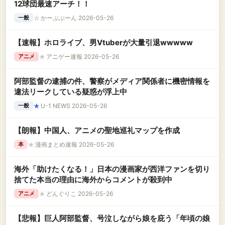
12球団最速アーチ！！
☆
かーぷぶーん 2026-05-26
一般
【速報】ホロライブ、男Vtuberが大量引退wwwww
★
アニゲー速報 2026-05-26
アニメ
阿部監督の逮捕の件、警察がメディア関係者に機密情報を
違法リークしている疑惑が浮上中
★
U-1 NEWS 2026-05-26
一般
【朗報】中国人、アニメの聖地巡礼マップを作成
★
漫画まとめ速報 2026-05-26
本
海外「助けたくなる！」日本の漫画家が西洋ファンを切り
捨てた本当の理由に海外からコメントが殺到中
★
どんぐりこ 2026-05-26
アニメ
【悲報】巨人阿部監督、号泣しながら娘を庇う「年頃の娘