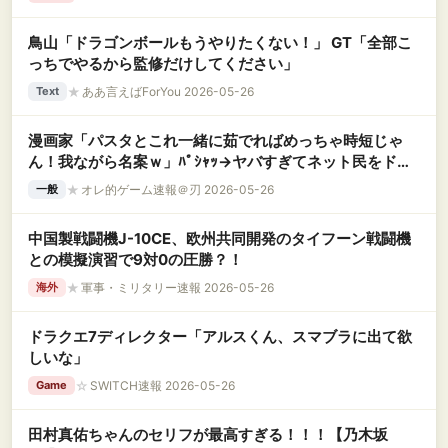
鳥山「ドラゴンボールもうやりたくない！」 GT「全部こ
っちでやるから監修だけしてください」
★
ああ言えばForYou 2026-05-26
Text
漫画家「パスタとこれ一緒に茹でればめっちゃ時短じゃ
ん！我ながら名案ｗ」ﾊﾟｼｬｯ→ヤバすぎてネット民をドン
引きさせてしまうｗｗｗｗｗｗ
★
オレ的ゲーム速報＠刃 2026-05-26
一般
中国製戦闘機J-10CE、欧州共同開発のタイフーン戦闘機
との模擬演習で9対0の圧勝？！
★
軍事・ミリタリー速報 2026-05-26
海外
ドラクエ7ディレクター「アルスくん、スマブラに出て欲
しいな」
☆
SWITCH速報 2026-05-26
Game
田村真佑ちゃんのセリフが最高すぎる！！！【乃木坂