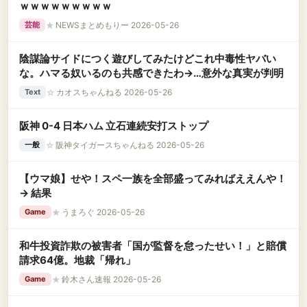
ｗｗｗｗｗｗｗｗｗ
★
NEWSまとめもりー 2026-05-26
芸能
陰謀論サイドにつく遊びしてみたけどこれ中毒性ヤバい
な。ハマる奴いるのも共感できたわ→…意外な真実が判明
☆
カオスちゃんねる 2026-05-26
Text
阪神 0-4 日本ハム 立石連続安打ストップ
☆
阪神タイガースちゃんねる 2026-05-26
一般
【ウマ娘】せや！スペ一族を全部盛ってみればええんや！
→ 結果
★
うまろぐ 2026-05-26
Game
和牛投資詐欺の被害者「国が監督を怠ったせい！」と賠償
請求64億。地裁「帰れ」
★
鈴木さん速報 2026-05-26
Game