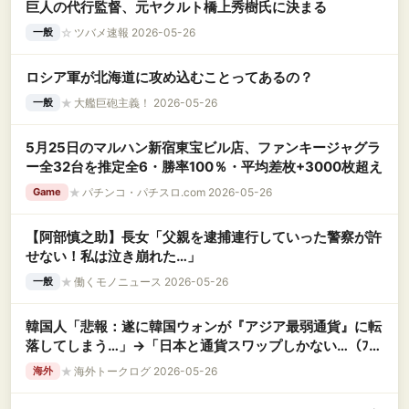
巨人の代行監督、元ヤクルト橋上秀樹氏に決まる
☆
ツバメ速報 2026-05-26
一般
ロシア軍が北海道に攻め込むことってあるの？
★
大艦巨砲主義！ 2026-05-26
一般
5月25日のマルハン新宿東宝ビル店、ファンキージャグラ
ー全32台を推定全6・勝率100％・平均差枚+3000枚超え
★
パチンコ・パチスロ.com 2026-05-26
Game
【阿部慎之助】長女「父親を逮捕連行していった警察が許
せない！私は泣き崩れた…」
★
働くモノニュース 2026-05-26
一般
韓国人「悲報：遂に韓国ウォンが『アジア最弱通貨』に転
落してしまう…」→「日本と通貨スワップしかない…（ﾌﾞﾙ
ﾌﾞﾙ」＝韓国の反応
★
海外トークログ 2026-05-26
海外