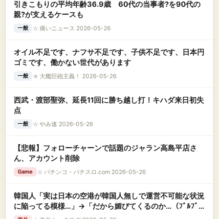
引きこもりの平均年齢36.9歳 60代の当事者?を90代の
親?が支えるケースも
☆
痛いニュース 2026-05-26
一般
オイル不足です、ナフサ不足です、子供不足です、日本円
ゴミです、働かない世代があります
★
大艦巨砲主義！ 2026-05-26
一般
西武・渡部聖弥、延長11回に勝ち越し打！キハダ来日初失
点
☆
やみ速 2026-05-26
一般
【悲報】フォローチャーンで話題のジャラン高島平店さ
ん、アカウント削除
☆
パチンコ・パチスロ.com 2026-05-26
Game
韓国人「実は日本の空港が韓国人無しで運営不可能な状況
に陥ってる模様…」→「だから媚びてくるのか…（ﾌﾞﾙﾌﾞ
ﾙ」＝韓国の反応