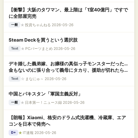
【衝撃】大阪のタワマン、最上階は「1室40億円」ですで
に全部屋完売
★
投資ちゃんねる 2026-05-26
一般
Steam Deckを買うという選択肢
★
PCパーツまとめ 2026-05-26
Text
デキ婚した義弟嫁、お嬢様の真似っ子モンスターだった…
金もないのに張り合って義母にタカり、援助が切れたら我
が家にロックオンしてきた←庶民が社長令嬢に勝てるわけ
☆
まなにゅ～ 2026-05-26
Text
ないだろｗｗｗ
中国とパキスタン「軍国主義反対」
★
日本第一！ニュース録 2026-05-26
一般
【朗報】Xiaomi、格安のドラム式洗濯機、冷蔵庫、エア
コンを日本で発売へ
★
IT速報 2026-05-26
D+