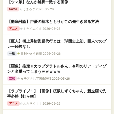
【ウマ娘】なんか解釈一致する画像
★
うまろぐ 2026-05-26
Game
【徹底討論】声優の楠木ともりがこの先生き残る方法
★
おたくみくす 2026-05-26
アニメ
【巨人】橋上秀樹監督代行とは 球団史上初、巨人でのプ
レー経験なし
★
日刊やきう速報 2026-05-26
一般
【画像】推定Ｈカップグラドルさん、令和のリア・ディゾ
ンと名乗ってしまうｗｗｗｗｗ
★
女子アナお宝画像速報 2026-05-26
芸能
【ラブライブ！】【画像】桜坂しずくちゃん、新企画で先
手必勝【虹ヶ咲】
☆
ぷちそく！！ 2026-05-26
アニメ