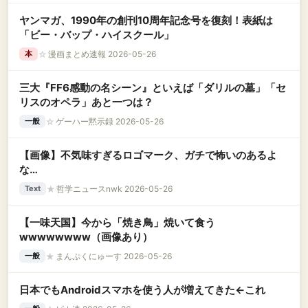
ヤンマガ、1990年の創刊10周年記念号を復刻！表紙は
「ビー・バップ・ハイスクール」
☆
漫画まとめ速報 2026-05-26
本
三大『FF6感動の名シーン』といえば「ダリルの墓」「セ
リスのオペラ」あと一つは？
☆
ゲーハー黙示録 2026-05-26
一般
【画像】不気味すぎるロゴマーク、ガチで怖いのあるよ
な…
★
哲学ニュースnwk 2026-05-26
Text
【一味天国】今から「焼き鳥」焼いて食う
wwwwwwww（画像あり）
★
まんぷくにゅーす 2026-05-26
一般
日本でもAndroidスマホを使う人が増えてきた←これ