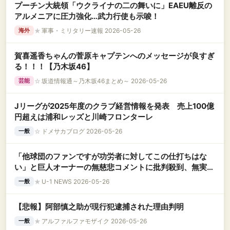
プーチン大統領「ウクライナの二の舞いに」EAEU離反の
アルメニアに圧力強化…武力行使も示唆！
★
軍事・ミリタリー速報 2026-05-26
海外
賀喜遥香ちゃんの菅原キャプテンへのメッセージが良すぎ
る！！！【乃木坂46】
☆
坂道情報通～乃木坂46まとめ～ 2026-05-26
芸能
Jリーグが2025年度のクラブ経営情報を発表 売上100億
円超えは浦和レッズと川崎フロンターレ
☆
ドメサカブログ 2026-05-26
一般
「他球団のファンですが功労者に対してこの仕打ちはな
い」と巨人オーナーの無慈悲コメントに批判殺到、無実だ
った可能性も高まっているのに……
★
U-1 NEWS 2026-05-26
一般
【悲報】阿部慎之助が現行犯逮捕された理由判明
★
アルファルファモザイク 2026-05-26
一般