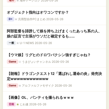
★
海外トークログ 2026-05-26
海外
オブジェクト指向はオワコンですか？
★
汎用型自作PCまとめ 2026-05-26
D+
阿部監督を誹謗して娘を持ち上げまくったあっち系の人、
娘の証言で主張がウソだと確定するも……
★
U-1 NEWS 2026-05-26
一般
【ウマ娘】リグヒのドロワバクシン強すぎじゃね？
☆
うまぴょいチャンネル 2026-05-26
Game
【朗報】ドラゴンクエスト12「選ばれし運命の炎」発売決
定wwwwwwwwwwww
★
アルファルファモザイク 2026-05-26
Game
【画像】OL、パンティを撮られるｗｗｗ
★
じわ速 2026-05-26
芸能