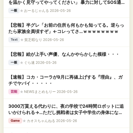
を温かく見守ってやってください」 暴力に対してSOS通
報して誹謗中傷殺到している模様・・・
★
おーるじゃんる 2026-05-26
一般
【悲報】半グレ「お前の住所も何もかも知ってる。逆らっ
たら家族全員頃すぞ」←コレってさ…ｗｗｗｗｗｗｗｗ
★
貧乏暇なり 2026-05-26
Text
【悲報】絵が上手い声優、なんかやらかした模様・・・
★
ぐら速 2026-05-26
一般
【速報】コカ・コーラが9月に再値上げする『理由』、ガ
チでヤバイ・・・・・
★
NEWSまとめもりー 2026-05-26
芸能
3000万貰える代わりに、夜の学校で24時間ロボットに追
いかけられる→…ただし挑戦者は女子中学生の身体になっ
て
★
カオスちゃんねる 2026-05-26
Game