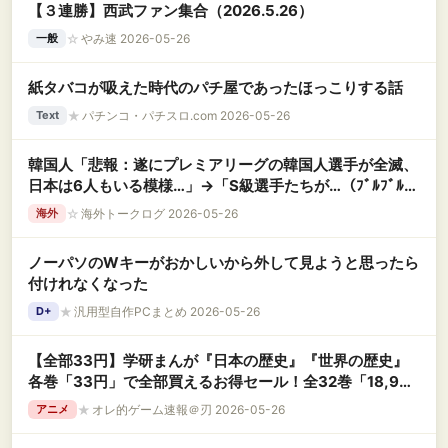
【３連勝】西武ファン集合（2026.5.26）
☆
やみ速 2026-05-26
一般
紙タバコが吸えた時代のパチ屋であったほっこりする話
★
パチンコ・パチスロ.com 2026-05-26
Text
韓国人「悲報：遂にプレミアリーグの韓国人選手が全滅、
日本は6人もいる模様…」→「S級選手たちが…（ﾌﾞﾙﾌﾞﾙ」
＝韓国の反応
☆
海外トークログ 2026-05-26
海外
ノーパソのWキーがおかしいから外して見ようと思ったら
付けれなくなった
★
汎用型自作PCまとめ 2026-05-26
D+
【全部33円】学研まんが『日本の歴史』『世界の歴史』
各巻「33円」で全部買えるお得セール！全32巻「18,945
円」→「1,086円」！日本史、世界史が学べる教養マン
★
オレ的ゲーム速報＠刃 2026-05-26
アニメ
ガ！