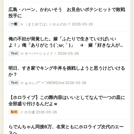
広島・ハーン、かわいそう お見合いポテンヒットで敗戦
投手に
★
（まとめては）いかんのか？ 2026-05-26
一般
俺の不妊が発覚した。嫁「ふたりで生きていけばいい
よ！」俺「ありがとう(´;ω;｀)」 → 嫁「好きな人がい
るの。やっぱり子供はほしい。離婚してください」俺
★
オーバージョイド！ 2026-05-26
Text
「！？」 → そして離婚後、1年経って………
明日、すき家でキング牛丼を挑戦しようと思うけどいける
か？
★
ぁゃιぃ(*ﾟーﾟ)NEWS2nd 2026-05-26
Text
【ホロライブ】この際内容はいいとしてなんで一つの皿に
全部盛り付けるんだよｗ
☆
ホロ速 2026-05-26
動画
らでんちゃん同接6万、名実ともにホロライブ次代のエー
スへ