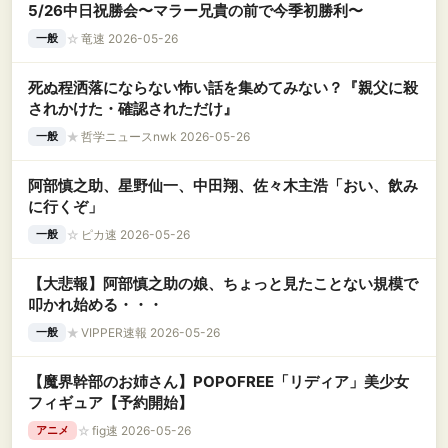
5/26中日祝勝会〜マラー兄貴の前で今季初勝利〜
☆
竜速 2026-05-26
一般
死ぬ程洒落にならない怖い話を集めてみない？『親父に殺
されかけた・確認されただけ』
★
哲学ニュースnwk 2026-05-26
一般
阿部慎之助、星野仙一、中田翔、佐々木主浩「おい、飲み
に行くぞ」
☆
ピカ速 2026-05-26
一般
【大悲報】阿部慎之助の娘、ちょっと見たことない規模で
叩かれ始める・・・
★
VIPPER速報 2026-05-26
一般
【魔界幹部のお姉さん】POPOFREE「リディア」美少女
フィギュア【予約開始】
☆
fig速 2026-05-26
アニメ