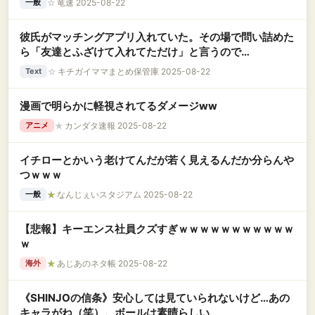
☆
竜速 2025-08-22
一般
彼氏がマッチングアプリ入れていた。その場で問い詰めた
ら「友達とふざけて入れてただけ」と言うので…
☆
キチガイママまとめ保管庫 2025-08-22
Text
漫画で明らかに軽視されてるダメージww
★
カンダタ速報 2025-08-22
アニメ
イチローとかいう老けてんだが若く見えるんだか分らんや
つｗｗｗ
★
なんじぇいスタジアム 2025-08-22
一般
【悲報】キーエンス社員クズすぎｗｗｗｗｗｗｗｗｗｗｗ
ｗ
★
あじあのネタ帳 2025-08-22
海外
《SHINJOの信条》安心しては見ていられないけど…あの
キャラがね（笑）。ボールは素晴らしい