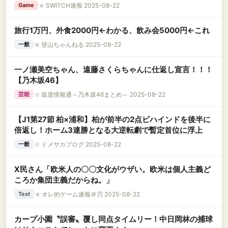
★
SWITCH速報 2025-08-22
Game
旅行1万円、外食2000円←わかる、飲み会5000円←これ
★
登山ちゃんねる 2025-08-22
一般
一ノ瀬美空ちゃん、遠藤さくらちゃんに仕返し宣言！！！
【乃木坂46】
☆
坂道情報通～乃木坂46まとめ～ 2025-08-22
芸能
【J1第27節 柏×浦和】柏が前半の2点ビハインドを後半に
倍返し！ホーム3連勝となる大逆転劇で暫定首位に浮上
☆
ドメサカブログ 2025-08-22
一般
X民さん「欧米人の〇〇文化がウザい。欧米は個人主義ど
ころか集団主義だからね。」
★
オレ的ゲーム速報＠刃 2025-08-22
Text
カープ小園〝誤審〟覆し同点タイムリー！中日岡林の捕球