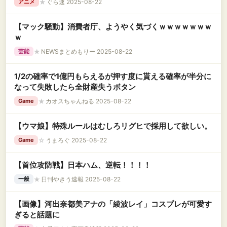
★
ぐら速 2025-08-22
アニメ
【マック騒動】消費者庁、ようやく気づくｗｗｗｗｗｗｗ
ｗ
★
NEWSまとめもりー 2025-08-22
芸能
1/2の確率で1億円もらえるが押す度に貰える確率が半分に
なって失敗したら全財産失うボタン
★
カオスちゃんねる 2025-08-22
Game
【ウマ娘】特殊ルールはむしろリグヒで採用して欲しい。
☆
うまろぐ 2025-08-22
Game
【首位攻防戦】日本ハム、逆転！！！！
★
日刊やきう速報 2025-08-22
一般
【画像】河出奈都美アナの「綾波レイ」コスプレが可愛す
ぎると話題に