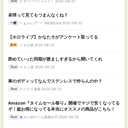
★
オーバージョイド！ 2025-08-22
Text
「！？」…..
卓球って見てもつまんなくね？
☆
ぁゃιぃ(*ﾟーﾟ)NEWS2nd 2025-08-22
一般
【ホロライブ】かなたそがアンケート取ってる
☆
ホロ速 2025-08-22
動画
辞めていった同期が羨ましすぎるから聞いてくれ
★
キニ速 2025-08-22
Text
車のボディってなんでステンレスで作らんのや？
★
バイク速報 2025-08-22
Text
Amazon『タイムセール祭り』開催でマジで安くなってる
ぞ！超お得になってる本当にオススメの商品がこちら！
★
オレ的ゲーム速報＠刃 2025-08-22
Text