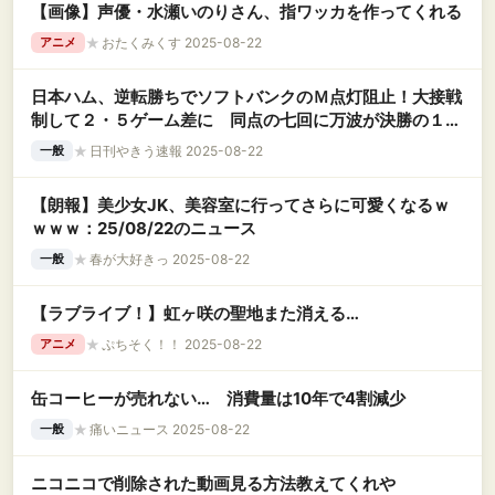
【画像】声優・水瀬いのりさん、指ワッカを作ってくれる
★
おたくみくす 2025-08-22
アニメ
日本ハム、逆転勝ちでソフトバンクのＭ点灯阻止！大接戦
制して２・５ゲーム差に 同点の七回に万波が決勝の１９
号ソロ
★
日刊やきう速報 2025-08-22
一般
【朗報】美少女JK、美容室に行ってさらに可愛くなるｗ
ｗｗｗ：25/08/22のニュース
★
春が大好きっ 2025-08-22
一般
【ラブライブ！】虹ヶ咲の聖地また消える…
★
ぷちそく！！ 2025-08-22
アニメ
缶コーヒーが売れない… 消費量は10年で4割減少
★
痛いニュース 2025-08-22
一般
ニコニコで削除された動画見る方法教えてくれや