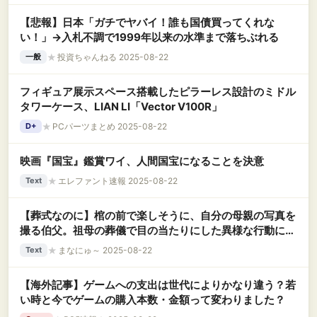
【悲報】日本「ガチでヤバイ！誰も国債買ってくれな
い！」→入札不調で1999年以来の水準まで落ちぶれる
★
投資ちゃんねる 2025-08-22
一般
フィギュア展示スペース搭載したピラーレス設計のミドル
タワーケース、LIAN LI「Vector V100R」
★
PCパーツまとめ 2025-08-22
D+
映画『国宝』鑑賞ワイ、人間国宝になることを決意
★
エレファント速報 2025-08-22
Text
【葬式なのに】棺の前で楽しそうに、自分の母親の写真を
撮る伯父。祖母の葬儀で目の当たりにした異様な行動に唖
然・・・
★
まなにゅ～ 2025-08-22
Text
【海外記事】ゲームへの支出は世代によりかなり違う？若
い時と今でゲームの購入本数・金額って変わりました？