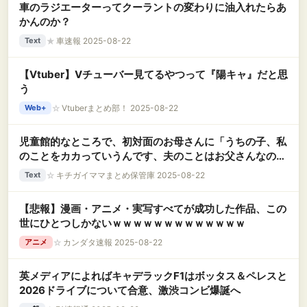
車のラジエーターってクーラントの変わりに油入れたらあ
かんのか？
★
車速報 2025-08-22
Text
【Vtuber】Vチューバー見てるやつって『陽キャ』だと思
う
☆
Vtuberまとめ部！ 2025-08-22
Web+
児童館的なところで、初対面のお母さんに「うちの子、私
のことをカカっていうんです、夫のことはお父さんなの
に」みたいなことを言われた。
☆
キチガイママまとめ保管庫 2025-08-22
Text
【悲報】漫画・アニメ・実写すべてが成功した作品、この
世にひとつしかないｗｗｗｗｗｗｗｗｗｗｗｗｗ
☆
カンダタ速報 2025-08-22
アニメ
英メディアによればキャデラックF1はボッタス＆ペレスと
2026ドライブについて合意、激渋コンビ爆誕へ