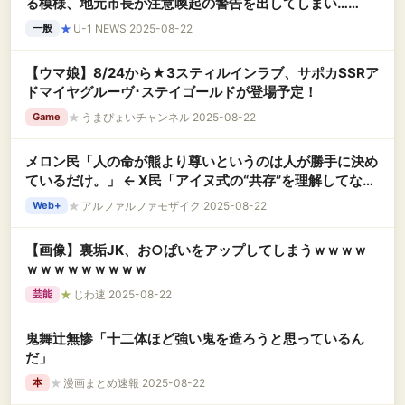
る模様、地元市長が注意喚起の警告を出してしまい……
★
U-1 NEWS 2025-08-22
一般
【ウマ娘】8/24から★3スティルインラブ、サポカSSRア
ドマイヤグルーヴ･ステイゴールドが登場予定！
★
うまぴょいチャンネル 2025-08-22
Game
メロン民「人の命が熊より尊いというのは人が勝手に決め
ているだけ。」 ← X民「アイヌ式の“共存”を理解してな
い」
★
アルファルファモザイク 2025-08-22
Web+
【画像】裏垢JK、お○ぱいをアップしてしまうｗｗｗｗ
ｗｗｗｗｗｗｗｗｗ
★
じわ速 2025-08-22
芸能
鬼舞辻無惨「十二体ほど強い鬼を造ろうと思っているん
だ」
★
漫画まとめ速報 2025-08-22
本