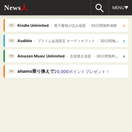
News
人
MENU▼
›
Kindle Unlimited
・ 電子書籍が読み放題 ・ 30日間無料体験
PR
›
Audible
・ プライム会員限定 オーディオブック ・ 30日間無料体験
PR
›
Amazon Music Unlimited
・ 音楽聴き放題 ・ 30日間無料体験
PR
ahamo乗り換えで
20,000ポイントプレゼント！
PR