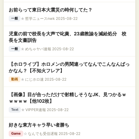
お前らって東日本大震災の時何してた？
★
哲学ニュースnwk 2025-08-22
一般
児童の前で校長を大声で叱責、23歳教諭を減給処分 校
長を文書訓告
★
めちゃヤバ速報 2025-08-22
一般
【ホロライブ】ホロメンの男関連ってなんでこんなんばっ
かなん？【不知火フレア】
★
にじホロ速 2025-08-22
動画
【画像】目が合っただけで射精しそうなJK、見つかるｗ
ｗｗｗｗ【他102枚】
★
VIPPER速報 2025-08-22
Text
好きな東方キャラ早い者勝ち
☆
なんでも受信遅報 2025-08-22
Game