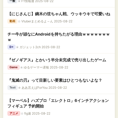
★
F1情報通 2025-08-22
一般
【にじさんじ】鏑木の弦ちゃん戦、ウッキウキで可愛いね
☆
Vtuberまとめるよ～ん 2025-08-22
動画
チー牛が頑なにAndroidを持ちたがる理由ｗｗｗｗｗｗｗ
ｗ
★
ガジェット2ch 2025-08-22
D+
『ゼノギアス』とかいう半分未完成で売り出したゲーム
★
ゆるゲーマー遅報 2025-08-22
Game
『鬼滅の刃』って目新しい要素はひとつもないよな？
★
ああ言えばForYou 2025-08-22
Text
【マーベル】ハズブロ「エレクトロ」6インチアクション
フィギュア 予約開始
☆
fig速 2025-08-22
アニメ