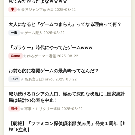
見てみたかったよなｗｗｗｗ
★
最強ジャンプ放送局 2025-08-22
本
大人になると『ゲームつまらん』ってなる理由って何？
☆
ゲーム魔人 2025-08-22
一般
『ガラケー』時代にやってたゲームwww
★
ゆるゲーマー遅報 2025-08-22
Game
お前ら的に格闘ゲームの最高峰ってなんだ？
★
ああ言えばForYou 2025-08-22
Text
減り続けるロシアの人口、極めて深刻な状況に…国家統計
局は統計の公表を中止！
★
軍事・ミリタリー速報 2025-08-22
海外
【朗報】『ファミコン探偵倶楽部 笑み男』発売１周年【ﾈ
ﾀﾊﾞﾚ注意】