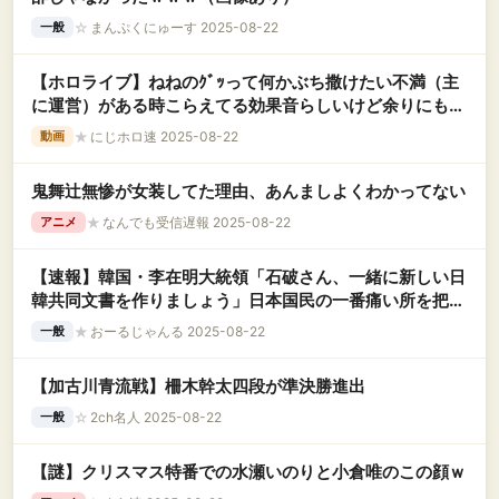
☆
まんぷくにゅーす 2025-08-22
一般
【ホロライブ】ねねのｸﾞｯって何かぶち撒けたい不満（主
に運営）がある時こらえてる効果音らしいけど余りにも多
すぎる【桃鈴ねね】
★
にじホロ速 2025-08-22
動画
鬼舞辻無惨が女装してた理由、あんましよくわかってない
★
なんでも受信遅報 2025-08-22
アニメ
【速報】韓国・李在明大統領「石破さん、一緒に新しい日
韓共同文書を作りましょう」日本国民の一番痛い所を把握
している模様･･･
★
おーるじゃんる 2025-08-22
一般
【加古川青流戦】柵木幹太四段が準決勝進出
☆
2ch名人 2025-08-22
一般
【謎】クリスマス特番での水瀬いのりと小倉唯のこの顔ｗ