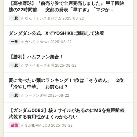
【高校野球】『前売り券で全席完売しました』 甲子園決
勝の22時間前… 突然の発表「早すぎ」「マジか
よ」 “最新情報”に広がる衝撃
★
なんじぇいスタジアム 2025-08-22
一般
ダンダダン公式、XでYOSHIKIに謝罪して決着
★
ガハろぐNews 2025-08-22
一般
【勝利】ハムファン集合！
☆
ファイターズ王国 2025-08-22
一般
夏に食べたい麺のランキング！1位は「そうめん」 2位
「冷やし中華」 お前らは？
☆
ラーメン速報 2025-08-22
一般
【ガンダム0083】核ミサイルがあるのにMSを短距離核
武装する有用性がよくわからない
★
GUNDAM.LOG 2025-08-22
芸能