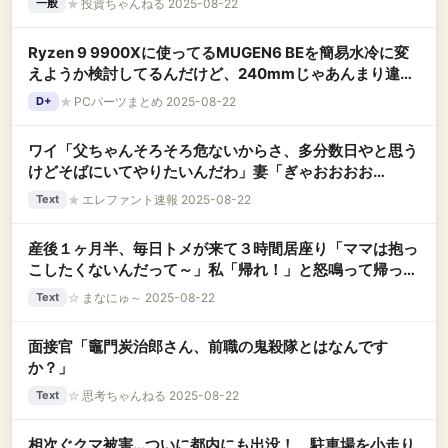
★
投資ちゃんねる 2025-08-22
一般
Ryzen 9 9900Xに使ってるMUGEN6 BEを簡易水冷に変
えようか検討してるんだけど、240mmじゃあんまり違い
はなかったりする？
★
PCパーツまとめ 2025-08-22
D+
ワイ「父ちゃんそろそろ危ないからさ、多分数日やと思う
けどそばにいてやりたいんだわ」妻「ぎゃおおおお
ん！！！」
★
エレファント速報 2025-08-22
Text
産後１ヶ月半、毎日トメが来て３時間居座り「ママは抱っ
こしたくないんだって～」私「帰れ！」と怒鳴って帰って
もらったが…夫の唯一の肉親なのでトメ宛の妥協案書いた
☆
まなにゅ～ 2025-08-22
Text
手紙を持たせた
面接官「竈門炭治郎さん、前職の鬼殺隊とはなんです
か？」
☆
思考ちゃんねる 2025-08-22
Text
相次ぐクマ被害…ついに都内にも出没！ 駐車場を小走り