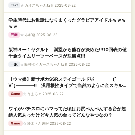
★
カオスちゃんねる 2025-08-22
Text
学生時代にお世話になりまくったグラビアアイドルｗｗｗ
ｗｗ
★
ネギ速 2025-08-22
芸能
阪神３ー１ヤクルト 満塁から熊谷が決めた!!!10回表の値
千金タイムリーツーベースが決勝点!!!
☆
阪神タイガースちゃんねる 2025-08-22
一般
【ウマ娘】新サポカSSRステイゴールドｷﾀ━━━━(ﾟ
∀ﾟ)━━━━!! 汎用根性タイプで当然のように金スキル2
種！人権すぎる性能に「余、逝く…。」
☆
うまろぐ 2025-08-22
Game
ワイがパチスロにハマってた頃はお尻ぺんぺんする台が超
絶人気あったけど今人気の台ってどんなやつなの？
☆
鈴木さん速報 2025-08-22
Game