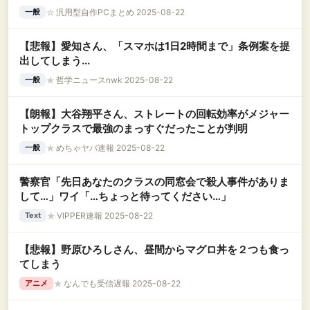
☆
汎用型自作PCまとめ 2025-08-22
一般
【悲報】愛知さん、「スマホは1日2時間まで」条例案を提
出してしまう...
★
哲学ニュースnwk 2025-08-22
一般
【朗報】大谷翔平さん、ストレートの回転効率がメジャー
トップクラスで最強のまっすぐだったことが判明
★
めちゃヤバ速報 2025-08-22
一般
警察官「先日あなたのクラスの同窓会で殺人事件がありま
して…」ワイ「…ちょっと待ってください…」
★
VIPPER速報 2025-08-22
Text
【悲報】野原ひろしさん、昼間からマグロ丼を２つも食っ
てしまう
★
なんでも受信遅報 2025-08-22
アニメ