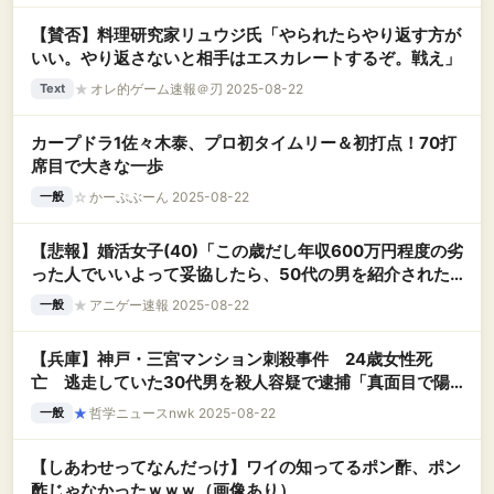
【賛否】料理研究家リュウジ氏「やられたらやり返す方が
いい。やり返さないと相手はエスカレートするぞ。戦え」
★
オレ的ゲーム速報＠刃 2025-08-22
Text
カープドラ1佐々木泰、プロ初タイムリー＆初打点！70打
席目で大きな一歩
☆
かーぷぶーん 2025-08-22
一般
【悲報】婚活女子(40)「この歳だし年収600万円程度の劣
った人でいいよって妥協したら、50代の男を紹介された…
劣るにも限度があるでしょ」
★
アニゲー速報 2025-08-22
一般
【兵庫】神戸・三宮マンション刺殺事件 24歳女性死
亡 逃走していた30代男を殺人容疑で逮捕「真面目で陽
気な人だった」同僚が悼む
★
哲学ニュースnwk 2025-08-22
一般
【しあわせってなんだっけ】ワイの知ってるポン酢、ポン
酢じゃなかったｗｗｗ（画像あり）