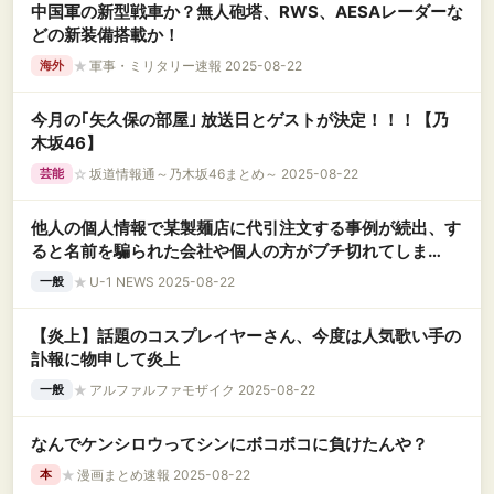
中国軍の新型戦車か？無人砲塔、RWS、AESAレーダーな
どの新装備搭載か！
★
軍事・ミリタリー速報 2025-08-22
海外
今月の｢矢久保の部屋｣ 放送日とゲストが決定！！！【乃
木坂46】
☆
坂道情報通～乃木坂46まとめ～ 2025-08-22
芸能
他人の個人情報で某製麺店に代引注文する事例が続出、す
ると名前を騙られた会社や個人の方がブチ切れてしま
い……
★
U-1 NEWS 2025-08-22
一般
【炎上】話題のコスプレイヤーさん、今度は人気歌い手の
訃報に物申して炎上
★
アルファルファモザイク 2025-08-22
一般
なんでケンシロウってシンにボコボコに負けたんや？
★
漫画まとめ速報 2025-08-22
本