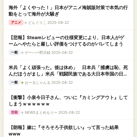
海外「よくやった！」日本がアニメ海賊版対策で本気の行
動をとって海外が大騒ぎ
★
どんぐりこ 2025-08-22
アニメ
【悲報】Steamレビューの仕様変更により、日本人がゲ
ームへやたらと厳しい評価をつけてるのがバレてしまう
★
ゲーハー黙示録 2025-08-22
一般
米兵「よく頑張った。後は休め」 日本兵「捕虜は恥、死
んだほうがまし」米兵「戦闘民族である大日本帝国の日本
兵ヤバすぎだろ･･･」
★
おーるじゃんる 2025-08-22
一般
【衝撃】小泉今日子さん、ついに『カミングアウト』して
しまうｗｗｗｗｗｗ
★
NEWSまとめもりー 2025-08-22
芸能
【朗報】嫁に『そろそろ子供欲しい』って言った結果
www