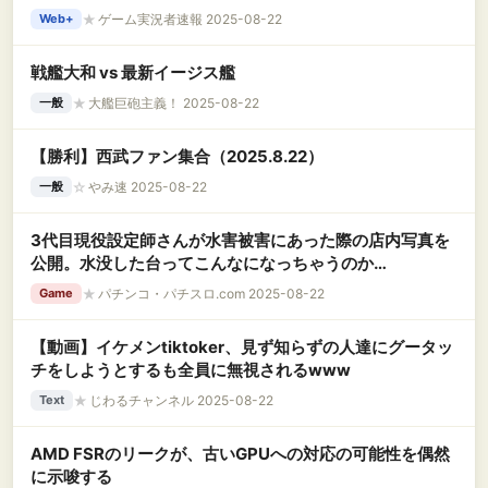
★
ゲーム実況者速報 2025-08-22
Web+
戦艦大和 vs 最新イージス艦
★
大艦巨砲主義！ 2025-08-22
一般
【勝利】西武ファン集合（2025.8.22）
☆
やみ速 2025-08-22
一般
3代目現役設定師さんが水害被害にあった際の店内写真を
公開。水没した台ってこんなになっちゃうのか…
★
パチンコ・パチスロ.com 2025-08-22
Game
【動画】イケメンtiktoker、見ず知らずの人達にグータッ
チをしようとするも全員に無視されるwww
★
じわるチャンネル 2025-08-22
Text
AMD FSRのリークが、古いGPUへの対応の可能性を偶然
に示唆する