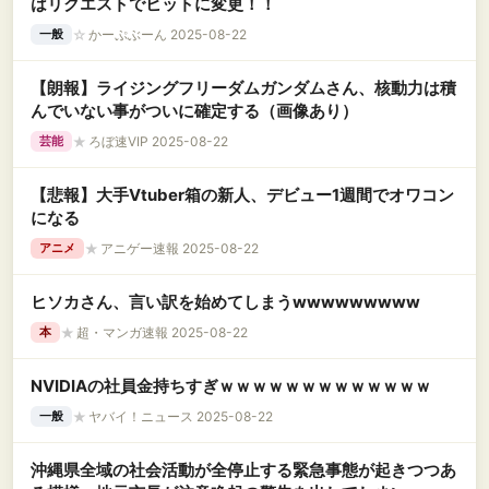
はリクエストでヒットに変更！！
☆
かーぷぶーん 2025-08-22
一般
【朗報】ライジングフリーダムガンダムさん、核動力は積
んでいない事がついに確定する（画像あり）
★
ろぼ速VIP 2025-08-22
芸能
【悲報】大手Vtuber箱の新人、デビュー1週間でオワコン
になる
★
アニゲー速報 2025-08-22
アニメ
ヒソカさん、言い訳を始めてしまうwwwwwwwww
★
超・マンガ速報 2025-08-22
本
NVIDIAの社員金持ちすぎｗｗｗｗｗｗｗｗｗｗｗｗｗ
★
ヤバイ！ニュース 2025-08-22
一般
沖縄県全域の社会活動が全停止する緊急事態が起きつつあ