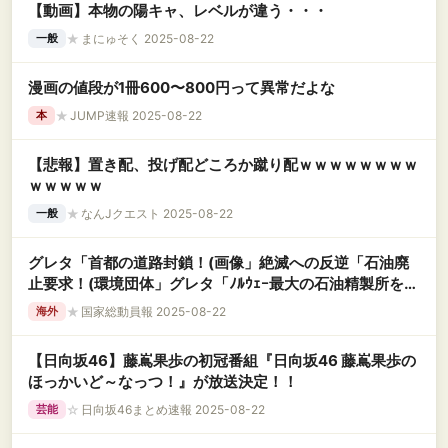
【動画】本物の陽キャ、レベルが違う・・・
★
まにゅそく 2025-08-22
一般
漫画の値段が1冊600〜800円って異常だよな
★
JUMP速報 2025-08-22
本
【悲報】置き配、投げ配どころか蹴り配ｗｗｗｗｗｗｗｗ
ｗｗｗｗｗ
★
なんJクエスト 2025-08-22
一般
グレタ「首都の道路封鎖！(画像」絶滅への反逆「石油廃
止要求！(環境団体」グレタ「ﾉﾙｳｪｰ最大の石油精製所を
36時間封鎖！」門倉貴史「過激な行動は逆効果(批判」→
★
国家総動員報 2025-08-22
海外
【日向坂46】藤嶌果歩の初冠番組『日向坂46 藤嶌果歩の
ほっかいど～なっつ！』が放送決定！！
☆
日向坂46まとめ速報 2025-08-22
芸能