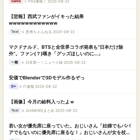
☆
PS5速報！ 2025-08-22
Game
【悲報】西武ファンがイキった結果
wwwwwwwwwwww
★
思考ちゃんねる 2025-08-22
Text
マクドナルド、BTSと全世界コラボ発表も”日本だけ除
外”。ファン(？)嘆き「グッズほしいのに…」
★
日本第一！ニュース録 2025-08-22
一般
安価でBlenderで3Dモデル作るぞっ
★
IT速報 2025-08-22
D+
【画像】今月の給料入ったよｗ
★
2chNEWSまとめ 2025-08-22
Text
若い女が優先席に座っていた。おじいさん「妊婦でもババ
アでもないのに優先席に座るな！」おじいさんが女を杖で
攻撃！ 女「お前になにがわかる！うわぁぁぁぁ..！」私