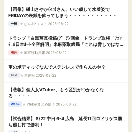
【画像】磯山さやか(41)さん、いい歳して水着姿で
FRIDAYの表紙を飾ってしまう・・・・・・・・・・・
★
なんJクエスト 2025-08-22
一般
トランプ「白黒写真投稿(ﾌﾟｰﾁﾝ画像」トランプ政権「ﾌｪﾝ
ﾀﾆﾙ日本ﾙｰﾄ全容解明」米麻薬取締局「これは脅しではな
い」トランプ政権「ﾎﾞﾙﾄﾝ自宅を家宅捜索！(FBI捜査」→
★
国家総動員報 2025-08-22
海外
車のボディってなんでステンレスで作らんのや？
★
車速報 2025-08-22
Text
【悲報】個人女VTuber、もう区別がつかなくな
る・・・・
★
Vtuberまとめ部！ 2025-08-22
Web+
【試合結果】 8/22 中日 6-4 広島 延長11回ロドリゲス勝
ち越し打で勝利！