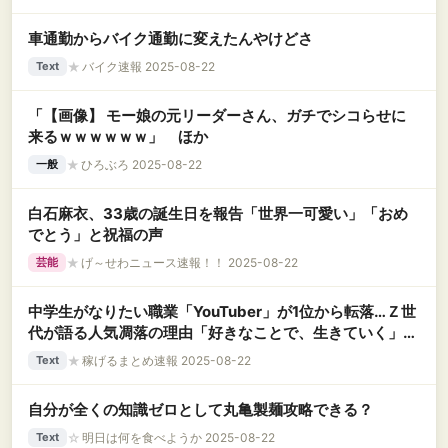
車通勤からバイク通勤に変えたんやけどさ
★
バイク速報 2025-08-22
Text
「【画像】 モー娘の元リーダーさん、ガチでシコらせに
来るｗｗｗｗｗｗ」 ほか
★
ひろぶろ 2025-08-22
一般
白石麻衣、33歳の誕生日を報告「世界一可愛い」「おめ
でとう」と祝福の声
★
げ～せわニュース速報！！ 2025-08-22
芸能
中学生がなりたい職業「YouTuber」が1位から転落…Ｚ世
代が語る人気凋落の理由「好きなことで、生きていく」は
もう古い？
★
稼げるまとめ速報 2025-08-22
Text
自分が全くの知識ゼロとして丸亀製麺攻略できる？
☆
明日は何を食べようか 2025-08-22
Text