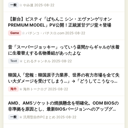
☆
やみ速 2025-08-22
一般
【新台】ビスティ「ぱちんこ シン・エヴァンゲリオン
PREMIUM MODEL」PV公開！正統派甘デジ堂々登場
☆
パチンコ・パチスロ.com 2025-08-22
Game
昔「スーパージョッキー」っていう昼間からギャルが水着
に生着替えする名物番組があったよな
★
じわるチャンネル 2025-08-22
Text
韓国人「悲報：韓国原子力業界、世界の有力市場を全て失
い大ダメージを受けてしまう…」→「どうしてこうなっ
た…？（ﾌﾞﾙﾌﾞﾙ」＝韓国の反応
★
海外トークログ 2025-08-22
海外
AMD、AM5ソケットの焼損懸念を明確化。ODM BIOSの
非準拠を原因とし、最新BIOSバージョンへのアップグレ
ードを推奨
★
汎用型自作PCまとめ 2025-08-22
一般