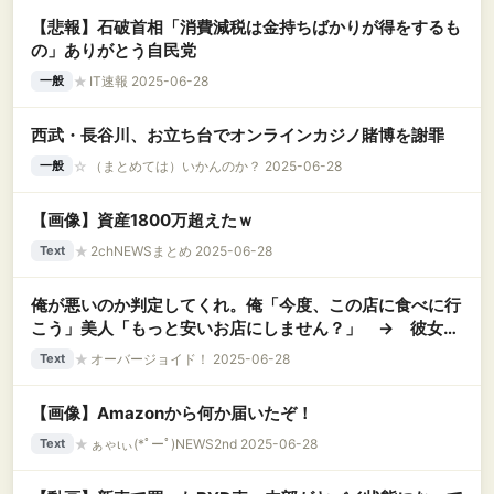
【悲報】石破首相「消費減税は金持ちばかりが得をするも
の」ありがとう自民党
★
IT速報 2025-06-28
一般
西武・長谷川、お立ち台でオンラインカジノ賭博を謝罪
☆
（まとめては）いかんのか？ 2025-06-28
一般
【画像】資産1800万超えたｗ
★
2chNEWSまとめ 2025-06-28
Text
俺が悪いのか判定してくれ。俺「今度、この店に食べに行
こう」美人「もっと安いお店にしません？」 → 彼女の
希望どおり安い店に行ったら… 美人「先輩、空気読めな
★
オーバージョイド！ 2025-06-28
Text
いって言われません？普通は『奢る』って良い店に誘うん
ですよ」俺「！？」….
【画像】Amazonから何か届いたぞ！
★
ぁゃιぃ(*ﾟーﾟ)NEWS2nd 2025-06-28
Text