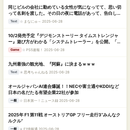
同じビルの会社に勤めている女性が気になってて、思い切
って名刺を渡した。その日の夜に電話があって、告白して
ＯＫ貰った→だが一回目のデートで一気に冷めたｗｗｗｗ
☆
まなにゅ～ 2025-06-28
Text
ｗ
10/2発売予定『デジモンストーリー タイムストレンジャ
ー』遊び方がわかる「システムトレーラー」を公開。「ジ
ャンプビクトリーカーニバル 2025」に国内最速試遊出展
☆
PS5速報！ 2025-06-28
Game
も決定
九州最強の観光地、『阿蘇』に決まるｗｗｗ
★
思考ちゃんねる 2025-06-28
Text
オールジャパンAI連合爆誕！！NECや富士通やKDDIなど
日本の名だたる有望企業22社が参加
☆
日本第一！ニュース録 2025-06-28
一般
2025年 F1 第11戦 オーストリアGP フリー走行3“みんなク
ルクル”
★
F1情報通 2025-06-28
一般