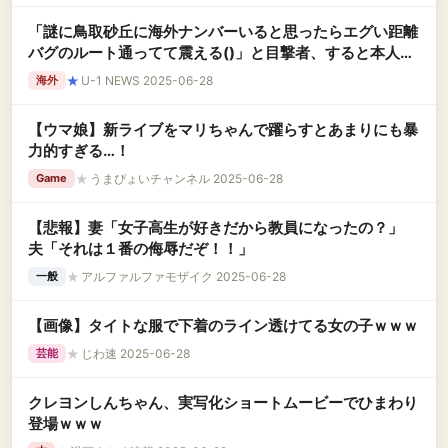
「謎に鳥取砂丘に海外ナンバーいると思ったらエグい距離
バグのルート通ってて震える()」と目撃者、すると本人が
降臨して……
★
U-1 NEWS 2025-06-28
海外
【ウマ娘】新ライブをマリちゃんで躍らすとあまりにも暴
力的すぎる…！
★
うまぴょいチャンネル 2025-06-28
Game
【悲報】妻「女子高生が好きだから教員になったの？」
夫「それは１番の侮辱だぞ！！」
★
アルファルファモザイク 2025-06-28
一般
【画像】タイトな服で下着のライン透けてる女の子ｗｗｗ
★
じわ速 2025-06-28
芸能
クレヨンしんちゃん、実写化ショートムービーでひまわり
登場ｗｗｗ