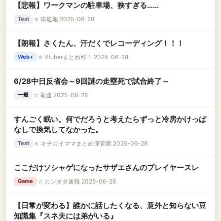
【悲報】ワークマンの駐車場、狭すぎる……
★
車速報 2025-06-28
Text
【朗報】さくたん、汗だくでレコーディング！！！
★
Vtuberまとめ部！ 2025-06-28
Web+
6/28中日反省会～9回謎の走塁死で試合終了～
☆
竜速 2025-06-28
一般
すんごく眠い。何でだろうと考えたらずっと冷房かけっぱ
なしで換気してなかった。
★
キチガイママまとめ保管庫 2025-06-28
Text
ここだけソシャゲになったサザエさんのプレイヤースレ
☆
カンダタ速報 2025-06-28
Game
【日常が変わる】誰かに話したくなる、意外と知らない豆
知識集『スネ夫には弟がいる』