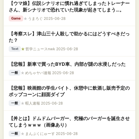
【ウマ娘】伝説シナリオに慣れ過ぎてしまったトレーナー
さん、新シナリオで恐れていた現象が起きてしまう…。
★
うまろぐ 2025-06-28
Game
【考察スレ】津山三十人殺しで助かるにはどうすべきだっ
た？
★
哲学ニュースnwk 2025-06-28
Text
【悲報】新車で買ったBYD車、内部が謎の水浸しだった
★
めちゃヤバ速報 2025-06-28
一般
【悲報】映画館の学生バイト、休憩中に飲酒し販売予定の
ポップコーンに顔面ダイブ
★
暇人速報 2025-06-28
一般
【丼とは】ドムドムバーガー、究極のバーガーを誕生させ
てしまうｗｗｗ（画像あり）
★
まんぷくにゅーす 2025-06-28
一般