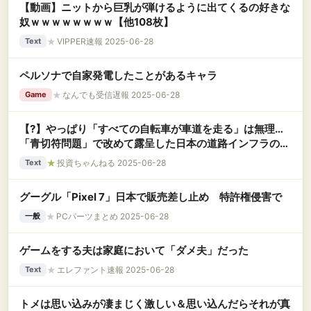
【動画】ニットから巨乳が弾けるように出てくるの好きな
奴ｗｗｗｗｗｗｗｗ【他108枚】
★
VIPPER速報 2025-06-28
Text
ペルソナで自家発電したことがあるキャラ
★
なんでも受信遅報 2025-06-28
Game
【?】やっぱり「すべての自転車が車道を走る」は無理…
「青切符問題」で改めて露呈した日本の道路インフラの欠
陥
★
投資ちゃんねる 2025-06-28
Text
グーグル「Pixel 7」日本で販売差し止め 特許権侵害で
★
PCパーツまとめ 2025-06-28
一般
ゲームをする夫は家庭において「ダメ夫」だった
★
エレファント速報 2025-06-28
Text
トメは思い込みが凄まじく激しい＆思い込んだらそれが真