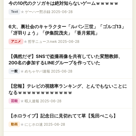
今の10代のクソガキは絶対知らないゲームｗｗｗｗｗ
★
ゲーハー黙示録 2025-06-28
Text
6大、裏社会のキャラクター「ルパン三世」「ゴルゴ13」
「冴羽りょう」「伊集院茂夫」「香月紫苑」
★
哲学ニュースnwk 2025-06-28
アニメ
【偶然だぞ】SNSで盗撮画像を共有していた変態教師、
200名の参加するLINEグループを作っていた
★
めちゃヤバ速報 2025-06-28
一般
【悲報】テレビの視聴率ランキング、とんでもないことに
なるｗｗｗｗｗｗｗｗｗｗｗｗ
★
暇人速報 2025-06-28
芸能
【ホロライブ】記念日に見切れてて草【兎田ぺこら】
★
にじホロ速 2025-06-28
動画