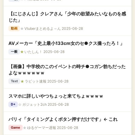
【にじさんじ】クレアさん「少年の欲望みたいなものを感
じた」
★
Vtuberまとめるよ～ん 2025-06-28
動画
AVメーカー「史上最小133cm女のセ●クス撮ったろ！」
★
いたしん！ 2025-06-28
一般
【画像】中学校のこのイベントの時チ●コガン勃ちだった
よなｗｗｗｗｗｗ
★
ラビット速報 2025-06-28
Text
スマホに詳しいやつちょっと来てちょｗｗｗｗ
☆
ガジェット2ch 2025-06-28
D+
パリィ「タイミングよくボタン押すだけです」← これ
★
ゆるゲーマー遅報 2025-06-28
Game