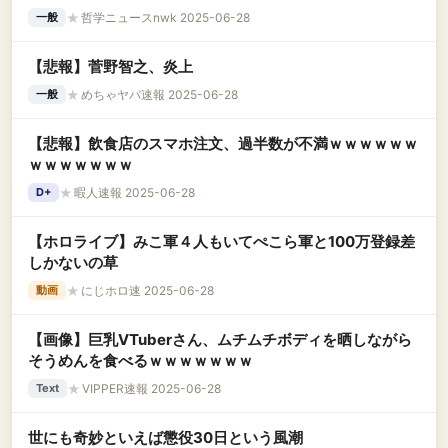
★
哲学ニュースnwk 2025-06-28
一般
【悲報】菅野智之、炎上
★
めちゃヤバ速報 2025-06-28
一般
【悲報】飲食店のスマホ注文、過半数が不満ｗｗｗｗｗｗ
ｗｗｗｗｗｗｗ
★
暇人速報 2025-06-28
D+
【ホロライブ】みこ軍４人もいてぺこら軍と100万登録差
しかないの草
★
にじホロ速 2025-06-28
動画
【画像】巨乳VTuberさん、ムチムチボディを晒しながら
そうめんを食べるｗｗｗｗｗｗｗ
★
VIPPER速報 2025-06-28
Text
世にも奇妙といえば懲役30日という風潮