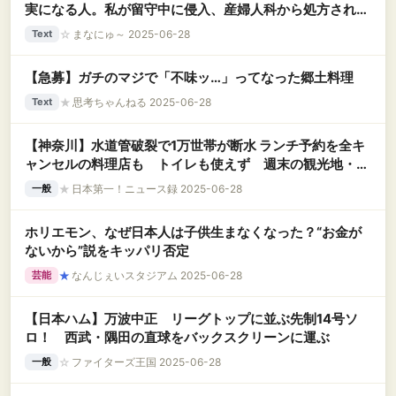
実になる人。私が留守中に侵入、産婦人科から処方された
薬を見て「産婦人科の薬＝避妊薬だわ！」って勝手に思い
☆
まなにゅ～ 2025-06-28
Text
込み！？
【急募】ガチのマジで「不味ッ…」ってなった郷土料理
★
思考ちゃんねる 2025-06-28
Text
【神奈川】水道管破裂で1万世帯が断水 ランチ予約を全キ
ャンセルの料理店も トイレも使えず 週末の観光地・鎌
倉を直撃
★
日本第一！ニュース録 2025-06-28
一般
ホリエモン、なぜ日本人は子供生まなくなった？“お金が
ないから”説をキッパリ否定
★
なんじぇいスタジアム 2025-06-28
芸能
【日本ハム】万波中正 リーグトップに並ぶ先制14号ソ
ロ！ 西武・隅田の直球をバックスクリーンに運ぶ
☆
ファイターズ王国 2025-06-28
一般