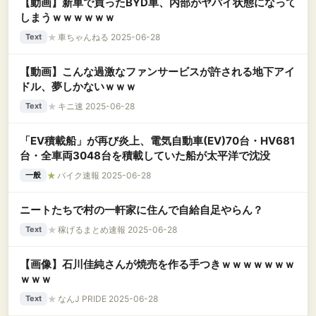
【動画】新車で買ったBYD車、内部がヤバイ状態になって
しまうｗｗｗｗｗｗ
★
車ちゃんねる 2025-06-28
Text
【動画】こんな過激なファンサービスが許される地下アイ
ドル、夢しかないｗｗｗ
★
キニ速 2025-06-28
Text
「EV積載船」が再び炎上、電気自動車(EV)70台・HV681
台・全車両3048台を積載していた船が太平洋で沈没
★
バイク速報 2025-06-28
一般
ニートたちで村の一軒家に住んで自給自足やらん？
★
稼げるまとめ速報 2025-06-28
Text
【画像】石川佳純さんが焼売を作る手つきｗｗｗｗｗｗｗ
ｗｗｗ
★
なんJ PRIDE 2025-06-28
Text