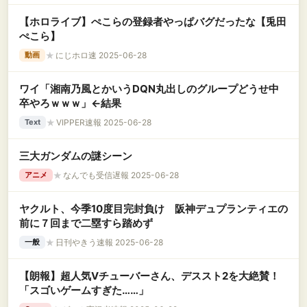
【ホロライブ】ぺこらの登録者やっぱバグだったな【兎田
ぺこら】
★
にじホロ速 2025-06-28
動画
ワイ「湘南乃風とかいうDQN丸出しのグループどうせ中
卒やろｗｗｗ」←結果
★
VIPPER速報 2025-06-28
Text
三大ガンダムの謎シーン
★
なんでも受信遅報 2025-06-28
アニメ
ヤクルト、今季10度目完封負け 阪神デュプランティエの
前に７回まで二塁すら踏めず
★
日刊やきう速報 2025-06-28
一般
【朗報】超人気Vチューバーさん、デススト2を大絶賛！
「スゴいゲームすぎた……」