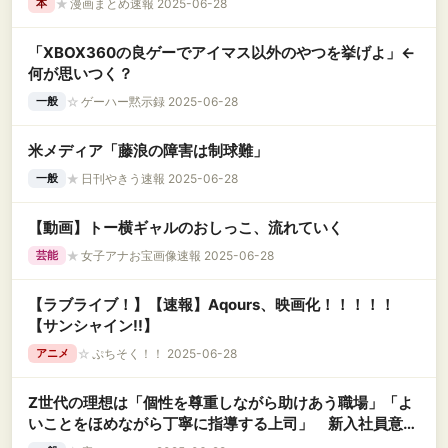
★
漫画まとめ速報 2025-06-28
本
「XBOX360の良ゲーでアイマス以外のやつを挙げよ」←
何が思いつく？
☆
ゲーハー黙示録 2025-06-28
一般
米メディア「藤浪の障害は制球難」
★
日刊やきう速報 2025-06-28
一般
【動画】トー横ギャルのおしっこ、流れていく
★
女子アナお宝画像速報 2025-06-28
芸能
【ラブライブ！】【速報】Aqours、映画化！！！！！
【サンシャイン!!】
☆
ぷちそく！！ 2025-06-28
アニメ
Z世代の理想は「個性を尊重しながら助けあう職場」「よ
いことをほめながら丁寧に指導する上司」 新入社員意識
調査2025