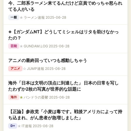
今、二郎系ラーメン来てるんだけど店員でめっちゃ怒られ
てる人がいる
★
ラーメン速報 2025-06-28
一般
※【ガンダムNT】どうしてミシェルはリタを助けなかっ
たの？
★
GUNDAM.LOG 2025-06-28
芸能
アニメの最終回っていつも感動しちゃう
☆
JUMP速報 2025-06-28
アニメ
海外「日本は文明の頂点に到達した」 日本の日常を写し
たわずか2枚の写真が世界的な話題に
★
パンドラの憂鬱 2025-06-28
海外
【正論】参政党「小麦は毒です。戦後アメリカによって持
ち込まれ、がん患者が急増しました」
★
IT速報 2025-06-28
D+