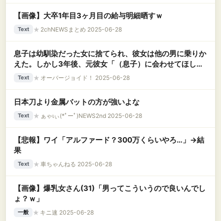
【画像】大卒1年目3ヶ月目の給与明細晒すｗ
★
2chNEWSまとめ 2025-06-28
Text
息子は幼馴染だった女に捨てられ、彼女は他の男に乗りか
えた。しかし3年後、元彼女「（息子）に会わせてほしい
です…」私「もう結婚しているよ」元彼女「！」 → 衝
★
オーバージョイド！ 2025-06-28
Text
撃の結果に…..
日本刀より金属バットの方が強いよな
★
ぁゃιぃ(*ﾟーﾟ)NEWS2nd 2025-06-28
Text
【悲報】ワイ「アルファード？300万くらいやろ…」→結
果
★
車ちゃんねる 2025-06-28
Text
【画像】爆乳女さん(31)「男ってこういうので良いんでし
ょ？ｗ」
★
キニ速 2025-06-28
一般