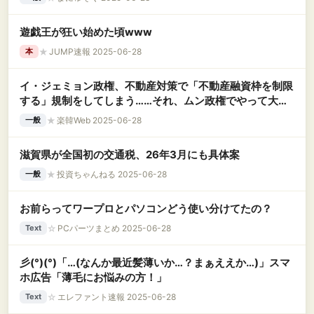
遊戯王が狂い始めた頃www
★
JUMP速報 2025-06-28
本
イ・ジェミョン政権、不動産対策で「不動産融資枠を制限
する」規制をしてしまう……それ、ムン政権でやって大失
敗してきたヤツだけど……
★
楽韓Web 2025-06-28
一般
滋賀県が全国初の交通税、26年3月にも具体案
★
投資ちゃんねる 2025-06-28
一般
お前らってワープロとパソコンどう使い分けてたの？
☆
PCパーツまとめ 2025-06-28
Text
彡(°)(°)「…(なんか最近髪薄いか…？まぁええか…)」スマ
ホ広告「薄毛にお悩みの方！」
☆
エレファント速報 2025-06-28
Text