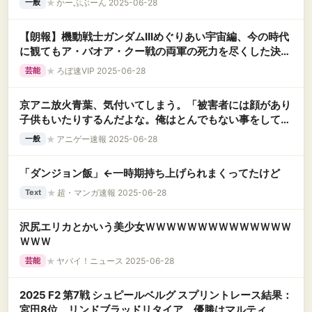
★
かーぷぶーん 2025-06-28
一般
【朗報】機動戦士ガンダムIIIめぐりあい宇宙編、今の時代
に観てもア・バオア・クー戦の両軍の死力を尽くした決戦
の見応えが半端じゃない…（画像あり）
★
ろぼ速VIP 2025-06-28
芸能
京アニ放火青葉、気付いてしまう。「被害者には顔があり
子供もいたりするんだよな。俺はとんでもない事をしてし
まった...」
★
アニゲー速報 2025-06-28
一般
「ダンジョン飯」←一時期持ち上げられまくってたけど
★
超・マンガ速報 2025-06-28
Text
沢尻エリカとかいう美少女ＷＷＷＷＷＷＷＷＷＷＷＷＷＷ
ＷＷＷ
★
ヤバイ！ニュース 2025-06-28
芸能
2025 F2 第7戦 シュピールベルグ スプリントレース結果：
宮田8位、リンドブラッドリタイア、優勝はマルティ