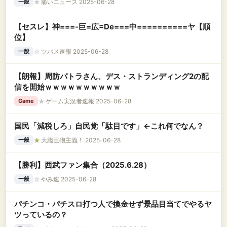
★
痛いニュース 2025-06-28
一般
【セスレ】神===-巨=広=De===中==========ヤ【順
位】
☆
ツバメ速報 2025-06-28
一般
【朗報】周防パトラさん、デス・ストランディング2の配
信を開始ｗｗｗｗｗｗｗｗｗｗ
★
ゲーム実況者速報 2025-06-28
Game
国民「減税しろ」自民党「駄目です」←これ何でなん？
★
大艦巨砲主義！ 2025-06-28
一般
【勝利】西武ファン集合（2025.6.28）
☆
やみ速 2025-06-28
一般
パチンコ・パチスロ打つ人で換金せず景品目当てでやるヤ
ツっているの？