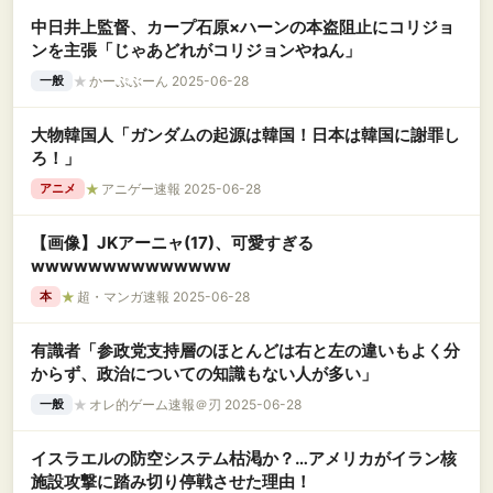
中日井上監督、カープ石原×ハーンの本盗阻止にコリジョ
ンを主張「じゃあどれがコリジョンやねん」
★
かーぷぶーん 2025-06-28
一般
大物韓国人「ガンダムの起源は韓国！日本は韓国に謝罪し
ろ！」
★
アニゲー速報 2025-06-28
アニメ
【画像】JKアーニャ(17)、可愛すぎる
wwwwwwwwwwwwww
★
超・マンガ速報 2025-06-28
本
有識者「参政党支持層のほとんどは右と左の違いもよく分
からず、政治についての知識もない人が多い」
★
オレ的ゲーム速報＠刃 2025-06-28
一般
イスラエルの防空システム枯渇か？…アメリカがイラン核
施設攻撃に踏み切り停戦させた理由！