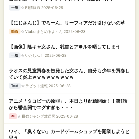
☆
F1情報通 2025-06-28
一般
【にじさんじ】でろーん、リーフィアだけ引けないの草
☆
Vtuberまとめるよ～ん 2025-06-28
動画
【画像】陰キャ女さん、乳首とア●ルを晒してしまう
★
いたしん！ 2025-06-28
一般
ラオスの児童買春を告発した女さん、自分も少年を買春し
ていて炎上ｗｗｗｗｗｗｗｗｗ
★
ラビット速報 2025-06-28
Text
アニメ「タコピーの原罪」、本日より配信開始！！第1話
から鬱全開でエグすぎる・・・
★
最強ジャンプ放送局 2025-06-28
本
ワイ、「臭くない」カードゲームショップを開業しようと
思う