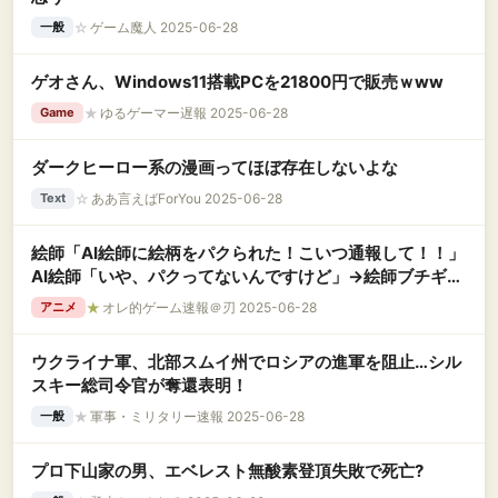
☆
ゲーム魔人 2025-06-28
一般
ゲオさん、Windows11搭載PCを21800円で販売ｗww
★
ゆるゲーマー遅報 2025-06-28
Game
ダークヒーロー系の漫画ってほぼ存在しないよな
☆
ああ言えばForYou 2025-06-28
Text
絵師「AI絵師に絵柄をパクられた！こいつ通報して！！」
AI絵師「いや、パクってないんですけど」→絵師ブチギレ
「本当に気持ち悪い。人間性どうなってんの」大戦争へ
★
オレ的ゲーム速報＠刃 2025-06-28
アニメ
ウクライナ軍、北部スムイ州でロシアの進軍を阻止…シル
スキー総司令官が奪還表明！
★
軍事・ミリタリー速報 2025-06-28
一般
プロ下山家の男、エベレスト無酸素登頂失敗で死亡?