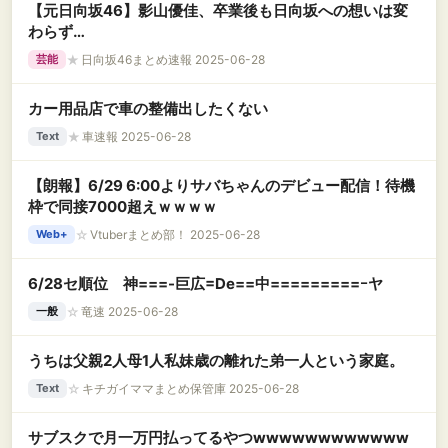
【元日向坂46】影山優佳、卒業後も日向坂への想いは変
わらず…
★
日向坂46まとめ速報 2025-06-28
芸能
カー用品店で車の整備出したくない
★
車速報 2025-06-28
Text
【朗報】6/29 6:00よりサバちゃんのデビュー配信！待機
枠で同接7000超えｗｗｗｗ
☆
Vtuberまとめ部！ 2025-06-28
Web+
6/28セ順位 神===-巨広=De==中=========ｰヤ
☆
竜速 2025-06-28
一般
うちは父親2人母1人私妹歳の離れた弟一人という家庭。
☆
キチガイママまとめ保管庫 2025-06-28
Text
サブスクで月一万円払ってるやつwwwwwwwwwwww