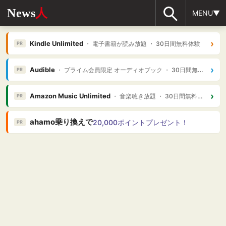
News
人
MENU▼
›
Kindle Unlimited
・ 電子書籍が読み放題 ・ 30日間無料体験
PR
›
Audible
・ プライム会員限定 オーディオブック ・ 30日間無料体験
PR
›
Amazon Music Unlimited
・ 音楽聴き放題 ・ 30日間無料体験
PR
ahamo乗り換えで
20,000ポイントプレゼント！
PR