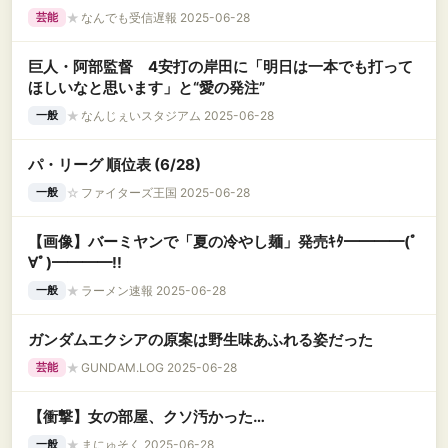
★
なんでも受信遅報 2025-06-28
芸能
巨人・阿部監督 4安打の岸田に「明日は一本でも打って
ほしいなと思います」と“愛の発注”
★
なんじぇいスタジアム 2025-06-28
一般
パ・リーグ 順位表 (6/28)
☆
ファイターズ王国 2025-06-28
一般
【画像】バーミヤンで「夏の冷やし麺」発売ｷﾀ━━━━(ﾟ
∀ﾟ)━━━━!!
★
ラーメン速報 2025-06-28
一般
ガンダムエクシアの原案は野生味あふれる姿だった
★
GUNDAM.LOG 2025-06-28
芸能
【衝撃】女の部屋、クソ汚かった…
★
まにゅそく 2025-06-28
一般