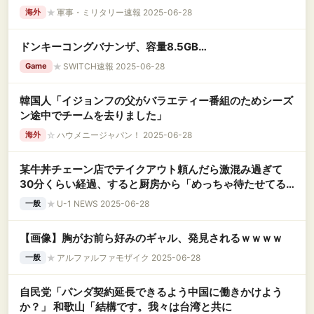
★
軍事・ミリタリー速報 2025-06-28
海外
ドンキーコングバナンザ、容量8.5GB…
★
SWITCH速報 2025-06-28
Game
韓国人「イジョンフの父がバラエティー番組のためシーズ
ン途中でチームを去りました」
☆
ハウメニージャパン！ 2025-06-28
海外
某牛丼チェーン店でテイクアウト頼んだら激混み過ぎて
30分くらい経過、すると厨房から「めっちゃ待たせてる
じゃん！」「申し訳なさすぎる！」って声が聞こえてき
★
U-1 NEWS 2025-06-28
一般
て……
【画像】胸がお前ら好みのギャル、発見されるｗｗｗｗ
★
アルファルファモザイク 2025-06-28
一般
自民党「パンダ契約延長できるよう中国に働きかけよう
か？」 和歌山「結構です。我々は台湾と共に