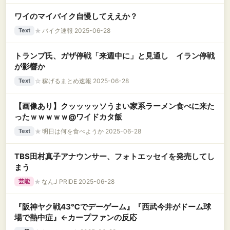
ワイのマイバイク自慢してええか？
★
バイク速報 2025-06-28
Text
トランプ氏、ガザ停戦「来週中に」と見通し イラン停戦
が影響か
☆
稼げるまとめ速報 2025-06-28
Text
【画像あり】クッッッッソうまい家系ラーメン食べに来た
ったｗｗｗｗｗ@ワイドカタ飯
★
明日は何を食べようか 2025-06-28
Text
TBS田村真子アナウンサー、フォトエッセイを発売してし
まう
★
なんJ PRIDE 2025-06-28
芸能
『阪神ヤク戦43℃でデーゲーム』『西武今井がドーム球
場で熱中症』←カープファンの反応