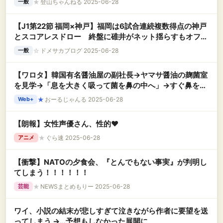
★
登山ちゃんねる 2025-06-28
一般
【J1第22節 福岡×神戸】福岡は6試合連続複数得点の神戸
とスコアレスドロー 終盤に碓井がネット揺らすもオフサ
イド
☆
ドメサカブログ 2025-06-28
一般
【ワロタ】韓国有名醤油屋の副社長→ヤマサ醤油の麹菌室
を見学→「息を大きく吸って菌を鼻の中へ」→すぐ鼻をか
み、鼻水から麹菌盗むことに成功
★
おーるじゃんる 2025-06-28
Web+
【朗報】女性声優さん、性的❤
★
ぐら速 2025-06-28
アニメ
【衝撃】NATOの夕食会、『とんでもない事実』が判明し
てしまう！！！！！！
★
NEWSまとめもりー 2025-06-28
芸能
ワイ、小説の結末が悲しすぎて泣きながら作者に要望を送
ってしまう →…予想もしなかった展開に