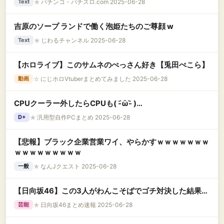
★
パチンコ・パチスロ.com 2025-06-28
Text
吉原のソープ ランドで働く泡姫たちのご尊顔 w
★
じわるチャンネル 2025-06-28
Text
【ホロライブ】このサムネのぺっさん好き【兎田ぺこら】
☆
にじホロVtuberまとめてみました 2025-06-28
動画
CPUクーラー外したらCPUも( -᷄ὢ-᷅ )…
★
汎用型自作PCまとめ 2025-06-28
D+
【悲報】ブラック企業営業ワイ、やらかすｗｗｗｗｗｗｗ
ｗｗｗｗｗｗｗｗｗ
★
なんJクエスト 2025-06-28
一般
【日向坂46】この3人がわんこそばでゴチ対決した結果…
★
日向坂46まとめ速報 2025-06-28
芸能