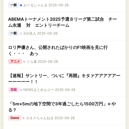
★
おーるじゃんる 2025-06-28
一般
ABEMAトーナメント2025予選Ｂリーグ第二試合 チー
ム永瀬 対 エントリーチーム
☆
2ch名人 2025-06-28
一般
ロリ声優さん、公開されたばかりのF1映画を見に行
く・・・ あっ
★
ぐら速 2025-06-28
アニメ
【速報】サントリー、ついに『再開』キタァアアアアアー
ーーーーー！！
★
NEWSまとめもりー 2025-06-28
芸能
「5m×5mの地下空間で3年過ごしたら1500万円」←や
る？
★
カオスちゃんねる 2025-06-28
Game