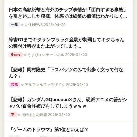
日本の高額紙幣と海外のチップ事情が「面白すぎる事態」
を引き起こした模様、体感では紙幣の価値はわかりにく
い……
★
U-1 NEWS 2025-04-20
一般
障害G1までキタサンブラック産駒が制覇してキタちゃん
の種付け料がまた上がってしまう…
★
うまぴょいチャンネル 2025-04-20
Game
【悲報】岡村隆史「下スパッツのみで出歩く女って何な
ん？」
★
アルファルファモザイク 2025-04-20
芸能
【悲報】ガンダ厶GQuuuuuuXさん、硬派アニメの筈がシ
ャバい百合豚媚びをしてしまうｗｗｗ
★
漫画まとめ速報 2025-04-20
本
『ゲームのトラウマ』第1位といえば？