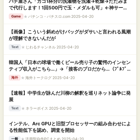
パチ屋さん「カゴ1杯分の洗濯物を洗濯→乾燥→たたみま
で代行します！1回500円で玉・メダルも可」←神サービ
スすぎるｗｗｗｗ
★
パチンコ・パチスロ.com 2025-04-20
Game
【画像】こういう斜めがけバッグがダサいと言われる風潮
が理解できないんだが
★
じわるチャンネル 2025-04-20
Text
韓国人「日本の球場で働くビール売り子の驚愕のインセン
ティブ収入がこちら…」→「接客のプロだから…（ﾌﾞﾙﾌﾞ
ﾙ」＝韓国の反応
★
海外トークログ 2025-04-20
海外
【速報】中学生が詠んだ川柳の解釈を巡りネット論争に発
展
★
ネラーボイス 2025-04-20
Text
インテル、Arc GPUと旧型プロセッサーの組み合わせによ
る性能低下を認め、調査を開始
★
汎用型自作PCまとめ 2025-04-20
一般