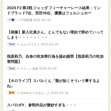
2025 F2 第3戦 ジェッダ フィーチャーレース結果：リン
ドブラッド7位、宮田16位、優勝はフェルシュホー
☆
F1情報通 2025-04-20
一般
【画像】新入社員さん、とんでもない理由で辞めていって
しまう・・・・・・・・
★
なんJクエスト 2025-04-20
Text
指原莉乃、自身の性加害行為を認め謝罪【指原莉乃の性加
害問題】
★
ラビット速報 2025-04-20
Text
【ホロライブ】スバルくん「龍が如くそういう事するよ
ね」
★
Vtuberまとめるよ～ん 2025-04-20
動画
スパロボY、参戦作品が微妙すぎる・・・