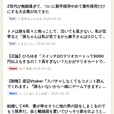
Z世代が無能過ぎて、ついに新卒採用やめて通年採用だけ
にする大企業が出てきた
★
思考ちゃんねる 2025-04-20
Text
トメは娘を延々と抱っこして、泣いても返さない。私が近
寄ると「孫ちゃんは私が見てるから嫁子さんは○○してき
て」私「お腹すいてるので！」ときつめに言って、授乳し
★
まなにゅ～ 2025-04-20
Text
て戻ってきたら・・・
【正論】ひろゆき「スイッチ2のマリオカートって9000
円以上もするの！？高すぎない？たかがマリオカートで
さ…」
★
IT速報 2025-04-20
Game
【朗報】底辺Vtuber『スパチャしなくてもコメント読ん
でくれます』『誰もいないから一緒にゲームできます』←
もうさぁ…
★
ぶいあにまとめ部！ 2025-04-20
Web+
結婚して4年、妻が幸せそうに他の男の話をしまくるので
もう限界だ。金と離婚届を置いてひっそり家を出ようと思