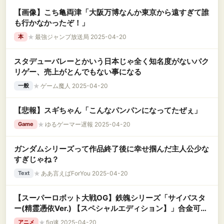
【画像】こち亀両津「大阪万博なんか東京から遠すぎて誰
も行かなかったぞ！」
★
最強ジャンプ放送局 2025-04-20
本
スタデューバレーとかいう日本じゃ全く知名度がないパク
リゲー、売上がとんでもない事になる
★
ゲーム魔人 2025-04-20
一般
【悲報】スギちゃん「こんなパンパンになってたぜぇ」
★
ゆるゲーマー遅報 2025-04-20
Game
ガンダムシリーズって作品終了後に幸せ掴んだ主人公少な
すぎじゃね？
★
ああ言えばForYou 2025-04-20
Text
【スーパーロボット大戦OG】鉄魄シリーズ「サイバスタ
ー(精霊憑依Ver.) 【スペシャルエディション】」合金可動
フィギュア
★
fig速 2025-04-20
アニメ