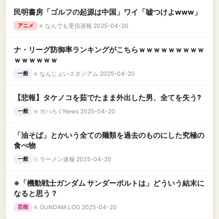
民明書房「ゴルフの起源は中国」ワイ「嘘つけよwww」
★
なんでも受信遅報 2025-04-20
アニメ
ナ・リーグ防御率ランキングがこちらｗｗｗｗｗｗｗｗｗ
ｗｗｗｗｗｗ
★
なんじぇいスタジアム 2025-04-20
一般
【悲報】タケノコを茹でたまま外出した男、全てを失う?
★
ガハろぐNews 2025-04-20
一般
「油そば」とかいう全ての麺類を過去のものにした究極の
食べ物
☆
ラーメン速報 2025-04-20
一般
※「機動戦士ガンダム サンダーボルトは」どういう結末に
なると思う？
★
GUNDAM.LOG 2025-04-20
芸能