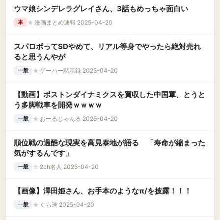
ウマ娘シンデレラグレイさん、3話もめっちゃ面白い
★
漫画まとめ速報 2025-04-20
本
スパロボってSDやめて、リアル等身でやったら絶対売れ
ると思うんやが
★
ゲーハー黙示録 2025-04-20
一般
【動画】ボストンダイナミクスを買収した中国軍、とうと
う多脚戦車を開発ｗｗｗｗ
★
おーるじゃんる 2025-04-20
一般
順位戦の過酷な現実を高見泰地が語る 「寿命が縮まった
気がするんです」
☆
2ch名人 2025-04-20
一般
【画像】澤田姫さん、お手本のようなπ/を披露！！！
★
ぐら速 2025-04-20
一般