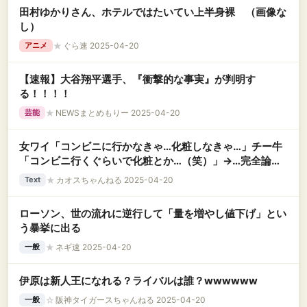
田村ゆかりさん、ホテルではたいてい上半身裸 （画像な
し）
★
ぐら速 2025-04-20
アニメ
【速報】大谷翔平選手、『衝撃的な事実』が判明す
る！！！！
★
NEWSまとめもりー 2025-04-20
芸能
女ワイ「コンビニに行かなきゃ…化粧しなきゃ…」チー牛
「コンビニ行くぐらいで化粧とか…（笑）」→…完全論破
した結果ｗ
★
カオスちゃんねる 2025-04-20
Text
ローソン、世の流れに逆行して「量を増やし値下げ」とい
う暴挙に出る
★
ネギ速 2025-04-20
一般
伊原は新人王になれる？ライバルは誰？wwwwww
☆
阪神タイガースちゃんねる 2025-04-20
一般