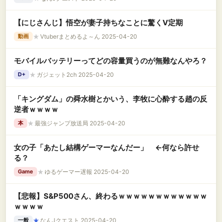
【にじさんじ】悟空が妻子持ちなことに驚くV定期
★
Vtuberまとめるよ～ん 2025-04-20
動画
モバイルバッテリーってどの容量買うのが無難なんやろ？
★
ガジェット2ch 2025-04-20
D+
「キングダム」の舜水樹とかいう、李牧に心酔する趙の反
逆者ｗｗｗｗ
★
最強ジャンプ放送局 2025-04-20
本
女の子「あたし結構ゲーマーなんだー」 ←何なら許せ
る？
★
ゆるゲーマー遅報 2025-04-20
Game
【悲報】S&P500さん、終わるｗｗｗｗｗｗｗｗｗｗｗｗ
ｗｗｗｗ
★
なんJクエスト 2025-04-20
一般