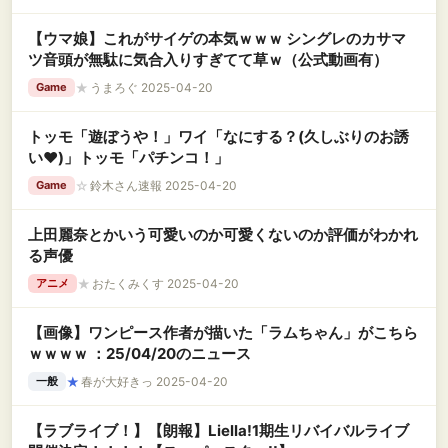
【ウマ娘】これがサイゲの本気ｗｗｗ シングレのカサマ
ツ音頭が無駄に気合入りすぎてて草ｗ（公式動画有）
★
うまろぐ 2025-04-20
Game
トッモ「遊ぼうや！」ワイ「なにする？(久しぶりのお誘
い❤)」トッモ「パチンコ！」
☆
鈴木さん速報 2025-04-20
Game
上田麗奈とかいう可愛いのか可愛くないのか評価がわかれ
る声優
★
おたくみくす 2025-04-20
アニメ
【画像】ワンピース作者が描いた「ラムちゃん」がこちら
ｗｗｗｗ ：25/04/20のニュース
★
春が大好きっ 2025-04-20
一般
【ラブライブ！】【朗報】Liella!1期生リバイバルライブ