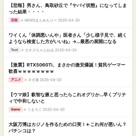
【悲報】男さん、鳥取砂丘で『ヤバイ状態』になってしま
った結果・・・・
★
NEWSまとめもりー 2025-04-20
芸能
ワイくん「体調悪いんや」医者さん「少し様子見で、続く
ようなら検査した方がいいね」→…最悪の展開になる
★
カオスちゃんねる 2025-04-20
Text
【激震】RTX5060Ti、まさかの激安爆誕！貧民ゲーマー
歓喜ｗｗｗｗｗｗｗｗ
★
ネギ速 2025-04-20
アニメ
【ウマ娘】叡智な腋と思ったらこれオグリか…早くプリテ
ィで中和しないと
★
うまろぐ 2025-04-20
Game
大阪万博はカジノを作るための口実！←これ何が悪いん？
パチンコは？