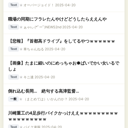
う……
★
オーバージョイド！ 2025-04-20
Text
職場の同期にフラレたんやけどどうしたらええんや
★
ぁゃιぃ(*ﾟーﾟ)NEWS2nd 2025-04-20
Text
【悲報】『首都高ドライブ』をしてるやつｗｗｗｗｗｗ
★
車ちゃんねる 2025-04-20
Text
【画像】たまに細いのにめっちゃお●ぱいでかい女いるで
しょ
★
キニ速 2025-04-20
Text
倒れ込む長岡… 絶句する高津監督…
★
（まとめては）いかんのか？ 2025-04-20
一般
川崎重工の4足歩行バイクかっけええｗｗｗｗｗｗｗｗｗ
ｗｗｗｗｗｗｗｗｗ
★
バイク速報 2025-04-20
Text