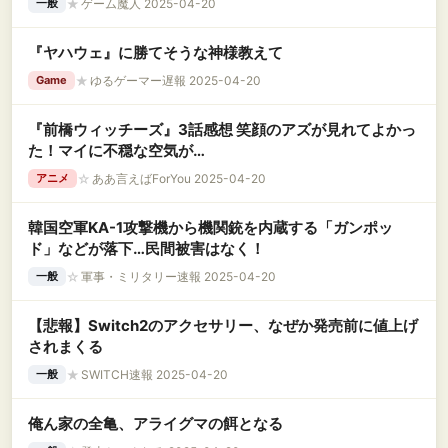
★
ゲーム魔人 2025-04-20
一般
『ヤハウェ』に勝てそうな神様教えて
★
ゆるゲーマー遅報 2025-04-20
Game
『前橋ウィッチーズ』3話感想 笑顔のアズが見れてよかっ
た！マイに不穏な空気が…
☆
ああ言えばForYou 2025-04-20
アニメ
韓国空軍KA-1攻撃機から機関銃を内蔵する「ガンポッ
ド」などが落下…民間被害はなく！
☆
軍事・ミリタリー速報 2025-04-20
一般
【悲報】Switch2のアクセサリー、なぜか発売前に値上げ
されまくる
★
SWITCH速報 2025-04-20
一般
俺ん家の全亀、アライグマの餌となる