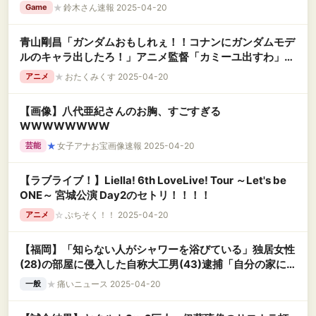
★
鈴木さん速報 2025-04-20
Game
青山剛昌「ガンダムおもしれぇ！！コナンにガンダムモデ
ルのキャラ出したろ！」アニメ監督「カミーユ出すわ」青
山「Z見てない…」
★
おたくみくす 2025-04-20
アニメ
【画像】八代亜紀さんのお胸、すごすぎる
WWWWWWWW
★
女子アナお宝画像速報 2025-04-20
芸能
【ラブライブ！】Liella! 6th LoveLive! Tour ～Let's be
ONE～ 宮城公演 Day2のセトリ！！！！
☆
ぷちそく！！ 2025-04-20
アニメ
【福岡】「知らない人がシャワーを浴びている」独居女性
(28)の部屋に侵入した自称大工男(43)逮捕「自分の家に
いるつもりだった」
★
痛いニュース 2025-04-20
一般