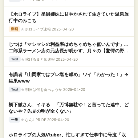
【ホロライブ】星街姉妹に甘やかされて生きていた温泉旅
行中のみこち
★
ホロライブ速報 2025-04-20
動画
じつは「マシマシの利益率はめちゃめちゃ低いんです」…
二郎系ラーメン店の元店長が明かす、月々の【驚愕の野菜
消費量】
★
稼げるまとめ速報 2025-04-20
Text
有識者「山岡家ではプレ塩を頼め」ワイ「わかった！」→
結果www
★
明日は何を食べようか 2025-04-20
Text
橋下徹さん、イキる 「万博無駄や！と言ってた連中、ど
ないや？先見の明が全くない」
★
なんJ PRIDE 2025-04-20
一般
ホロライブの人気Vtuber、忙しすぎて仕事中に号泣「収