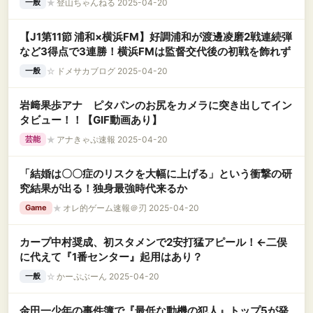
★
登山ちゃんねる 2025-04-20
一般
【J1第11節 浦和×横浜FM】好調浦和が渡邊凌磨2戦連続弾
など3得点で3連勝！横浜FMは監督交代後の初戦を飾れず
☆
ドメサカブログ 2025-04-20
一般
岩﨑果歩アナ ピタパンのお尻をカメラに突き出してイン
タビュー！！【GIF動画あり】
★
アナきゃぷ速報 2025-04-20
芸能
「結婚は〇〇症のリスクを大幅に上げる」という衝撃の研
究結果が出る！独身最強時代来るか
★
オレ的ゲーム速報＠刃 2025-04-20
Game
カープ中村奨成、初スタメンで2安打猛アピール！←二俣
に代えて『1番センター』起用はあり？
☆
かーぷぶーん 2025-04-20
一般
金田一少年の事件簿で『最低な動機の犯人』トップ5が発