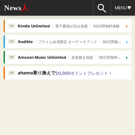
News
人
MENU▼
›
Kindle Unlimited
・ 電子書籍が読み放題 ・ 30日間無料体験
PR
›
Audible
・ プライム会員限定 オーディオブック ・ 30日間無料体験
PR
›
Amazon Music Unlimited
・ 音楽聴き放題 ・ 30日間無料体験
PR
ahamo乗り換えで
20,000ポイントプレゼント！
PR