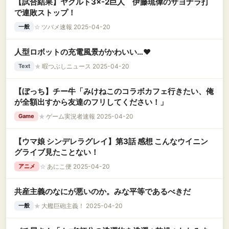
【試合結果】ヤクルト3×-2巨人 伊藤琉偉のサヨナラ打
で連敗ストップ！
☆
ツバメ速報 2025-04-20
一般
人型ロボットの充電風景がかわいい…❤
★
暇つぶしニュース 2025-04-20
Text
【ぼっち】チー牛「みけねこのコラボカフェ行きたい、俺
が全額出すから友達のフリしてください！」
★
ゲーム実況者速報 2025-04-20
Game
【ウマ娘 シンデレラグレイ】第3話 感想 こんなウイニン
グライブ見たことない！
☆
あにこ便 2025-04-20
アニメ
共産主義のなにが悪いのか。みな平等であるべきだ
★
大艦巨砲主義！ 2025-04-20
一般