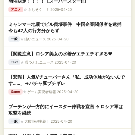
開催決定！！！！【スーパースター!!】
☆
ぷちそく！！ 2025-04-20
アニメ
ミャンマー地震でビル倒壊事件 中国企業関係者を逮捕
今も47人の行方分からず
★
痛いニュース 2025-04-20
一般
【閲覧注意】ロシア美女の水着がエチエチすぎる❤
★
暇つぶしニュース 2025-04-20
Text
【悲報】人気Vチューバーさん「私、成功体験がないんで
す……」→バチャ豚ブチギレ
★
ゲーム実況者速報 2025-04-20
Game
プーチンが一方的にイースター停戦を宣言 → ロシア軍は
攻撃を継続
★
大艦巨砲主義！ 2025-04-20
一般