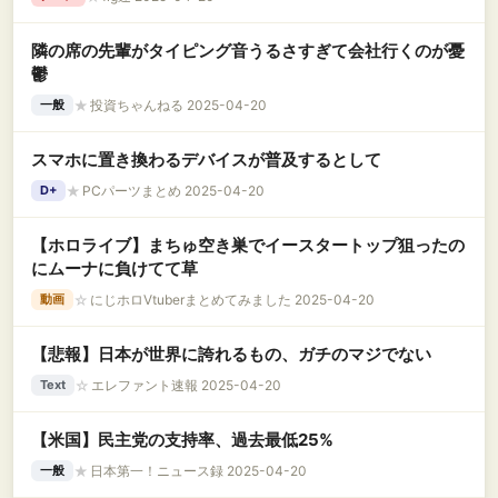
隣の席の先輩がタイピング音うるさすぎて会社行くのが憂
鬱
★
投資ちゃんねる 2025-04-20
一般
スマホに置き換わるデバイスが普及するとして
★
PCパーツまとめ 2025-04-20
D+
【ホロライブ】まちゅ空き巣でイースタートップ狙ったの
にムーナに負けてて草
☆
にじホロVtuberまとめてみました 2025-04-20
動画
【悲報】日本が世界に誇れるもの、ガチのマジでない
☆
エレファント速報 2025-04-20
Text
【米国】民主党の支持率、過去最低25%
★
日本第一！ニュース録 2025-04-20
一般