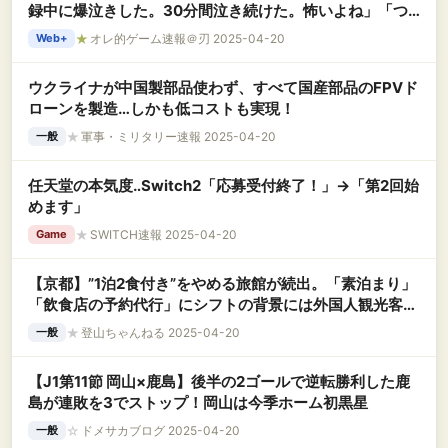
録中に爆泣きした。30分間泣き続けた。怖いよね」「つ
らすぎて運営の上の人にも直接伝えた」
★
オレ的ゲーム速報＠刃 2025-04-20
Web+
ウクライナが中国製部品使わず、すべて国産部品のFPVド
ローンを製造…しかも低コストも実現！
★
軍事・ミリタリー速報 2025-04-20
一般
任天堂の本気度‥Switch2「応募受付終了！」→「第2回始
めます」
★
SWITCH速報 2025-04-20
Game
【京都】”1泊2食付き”をやめる旅館が続出。「素泊まり」
「飲食店の予約代行」にシフトの背景には外国人観光客の
≪正直な本音≫があった
★
登山ちゃんねる 2025-04-20
一般
【J1第11節 岡山×鹿島】後半の2ゴールで逆転勝利した鹿
島が連敗を3でストップ！岡山は今季ホーム初黒星
☆
ドメサカブログ 2025-04-20
一般