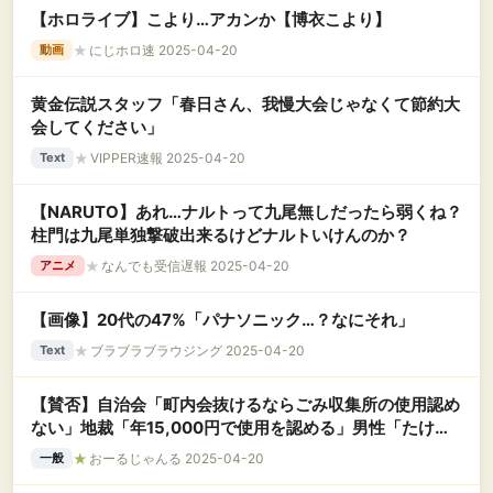
【ホロライブ】こより…アカンか【博衣こより】
★
にじホロ速 2025-04-20
動画
黄金伝説スタッフ「春日さん、我慢大会じゃなくて節約大
会してください」
★
VIPPER速報 2025-04-20
Text
【NARUTO】あれ…ナルトって九尾無しだったら弱くね？
柱門は九尾単独撃破出来るけどナルトいけんのか？
★
なんでも受信遅報 2025-04-20
アニメ
【画像】20代の47%「パナソニック…？なにそれ」
★
ブラブラブラウジング 2025-04-20
Text
【賛否】自治会「町内会抜けるならごみ収集所の使用認め
ない」地裁「年15,000円で使用を認める」男性「たけー
よ」※空き家のため町内会費は年22,000円
★
おーるじゃんる 2025-04-20
一般