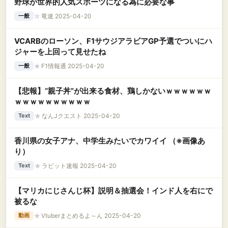
野球が世界的人気スポーツになる為に必要な事
☆
竜速 2025-04-20
一般
VCARBのローソン、F1サウジアラビアGP予選でついにハ
ジャーを上回って見せたね
★
F1情報通 2025-04-20
一般
【悲報】“親子丼”が出来る食材、鶏しかないｗｗｗｗｗｗ
ｗｗｗｗｗｗｗｗｗｗ
★
なんJクエスト 2025-04-20
Text
香川県の女子アナ、中学生みたいでカワイイ （※画像あ
り）
★
ラビット速報 2025-04-20
Text
【マリカにじさんじ杯】説明＆抽選会！インド人を右にで
被るな
★
Vtuberまとめるよ～ん 2025-04-20
動画