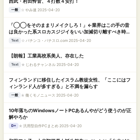
西武・村田怜音、４打数４安打！
☆
やみ速 2025-04-20
一般
「◯◯をそのままリメイクしろ！」←業界はこの手の昔
は良かった系スロカスジジイをいい加減切り離すべき時期
が来てるよな
☆
パチンコ・パチスロ.com 2025-04-20
Text
【朗報】工業高校系美人、存在した
★
じわるチャンネル 2025-04-20
Text
フィンランドに移住したイスラム教徒女性、「ここにはフ
ィンランド人が多すぎる」と不満を漏らす
★
働くモノニュース 2025-04-20
一般
10年落ちのWindowsノートPCあるんやがどう使うのが正
解やろか
★
汎用型自作PCまとめ 2025-04-20
D+