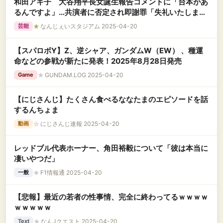
和田アキ子 大谷翔平長女誕生報告コメントに「台本があ
るんですよ」…共演者に否定され即謝罪「失礼いたしまし
た」
★
なんじぇいスタジアム 2025-04-20
芸能
【スパロボY】Z、逆シャア、ガンダムW（EW） 、種運
命などの参戦が新たに発表！2025年8月28日発売
★
GUNDAM.LOG 2025-04-20
Game
【にじさんじ】たくさん食べるななたまのエピソードを話
するんちょま
☆
にじさんじ速報 2025-04-20
動画
レッドブル代表ホーナー、角田裕毅について「彼は本当に
凄いやつだ」
★
F1情報通 2025-04-20
一般
【悲報】最近の若者の性事情、完全に終わってるｗｗｗｗ
ｗｗｗｗｗ
★
なんJクエスト 2025-04-20
Text