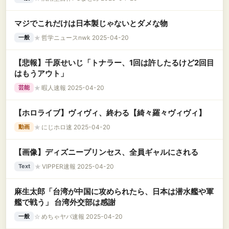
マジでこれだけは日本製じゃないとダメな物
★
哲学ニュースnwk 2025-04-20
一般
【悲報】千原せいじ「トナラー、1回は許したるけど2回目
はもうアウト」
★
暇人速報 2025-04-20
芸能
【ホロライブ】ヴィヴィ、終わる【綺々羅々ヴィヴィ】
★
にじホロ速 2025-04-20
動画
【画像】ディズニープリンセス、全員ギャルにされる
★
VIPPER速報 2025-04-20
Text
麻生太郎「台湾が中国に攻められたら、日本は潜水艦や軍
艦で戦う」 台湾外交部は感謝
☆
めちゃヤバ速報 2025-04-20
一般