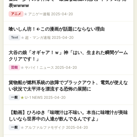
表wwww
★
アニゲー速報 2025-04-20
アニメ
喰いしん坊！←この漫画が話題にならない理由
★
超・マンガ速報 2025-04-20
Text
大谷の娘「オギャア！ｗ」神「はい、生まれた瞬間ゲーム
クリアです！」
★
ヤバイ！ニュース 2025-04-20
芸能
貨物船が燃料系統の故障でブラックアウト、電気が使えな
い状況で太平洋を漂流する恐怖の展開に
★
U-1 NEWS 2025-04-20
一般
【動画】ひろゆき「味噌汁は不味い。本当に味噌汁が美味
しいなら世界中の人達が飲んでるんですよ」
★
アルファルファモザイク 2025-04-20
一般