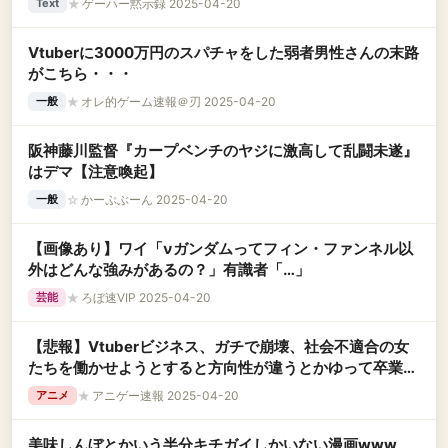
★
ゲーハー黙示録 2025-04-20
Text
Vtuberに3000万円のスパチャをした弱者男性さんの末路
がこちら・・・
★
オレ的ゲーム速報＠刃 2025-04-20
一般
阪神藤川監督『カープベンチのヤジに激高して乱闘未遂』
はデマ【注意喚起】
☆
かーぷぶーん 2025-04-20
一般
【画像あり】ワイ「νガンダムってフィン・ファンネル以
外はどんな強みがあるの？」有識者「…」
★
ろぼ速VIP 2025-04-20
芸能
【悲報】Vtuberビジネス、ガチで崩壊、社会不適合の女
たちを働かせようとすると方向性が違うとかゆって卒業し
てしまうため
★
アニゲー速報 2025-04-20
アニメ
美味しんぼとかいう半分キチガイしかいない漫画www