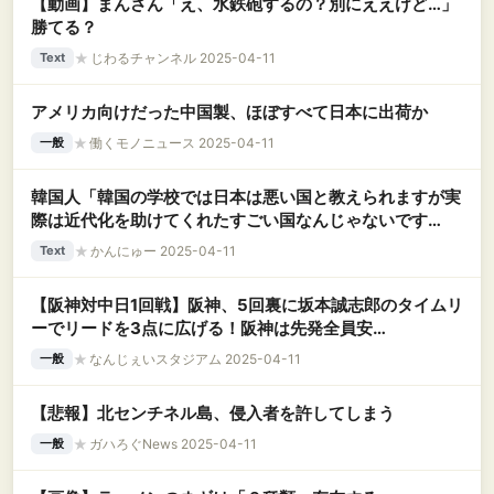
【動画】まんさん「え、水鉄砲するの？別にええけど…」
勝てる？
★
じわるチャンネル 2025-04-11
Text
アメリカ向けだった中国製、ほぼすべて日本に出荷か
★
働くモノニュース 2025-04-11
一般
韓国人「韓国の学校では日本は悪い国と教えられますが実
際は近代化を助けてくれたすごい国なんじゃないです
か？」
★
かんにゅー 2025-04-11
Text
【阪神対中日1回戦】阪神、5回裏に坂本誠志郎のタイムリ
ーでリードを3点に広げる！阪神は先発全員安
打！！！！！！！！！！！
★
なんじぇいスタジアム 2025-04-11
一般
【悲報】北センチネル島、侵入者を許してしまう
★
ガハろぐNews 2025-04-11
一般