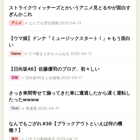
ストライクウィッチーズとかいうアニメ見とるやが面白す
ぎんかこれ
★
なんでも受信遅報 2025-04-11
アニメ
【ウマ娘】ドンナ「ミュージックスタート！」←もう面白
い
★
ウマ娘まとめちゃんねる 2025-04-11
Game
【日向坂46】佐藤優羽のブログ、初々しい
☆
日向坂46まとめ速報 2025-04-11
芸能
さっき車間寄せて煽ってきた車に遭遇したから遅く運転し
たったwwww
★
車速報 2025-04-11
Text
なんでもござれ #36【ブラックアウトといえば何の機
種？】
☆
パチスロ動画本店 2025-04-11
海外