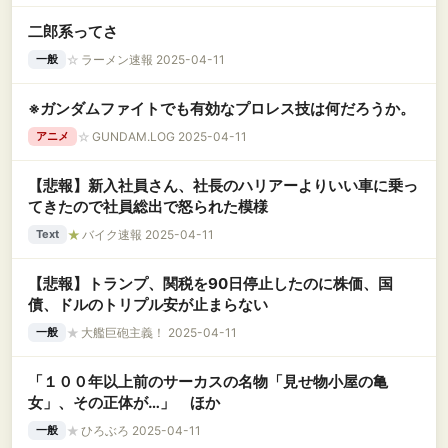
二郎系ってさ
☆
ラーメン速報 2025-04-11
一般
※ガンダムファイトでも有効なプロレス技は何だろうか。
☆
GUNDAM.LOG 2025-04-11
アニメ
【悲報】新入社員さん、社長のハリアーよりいい車に乗っ
てきたので社員総出で怒られた模様
★
バイク速報 2025-04-11
Text
【悲報】トランプ、関税を90日停止したのに株価、国
債、ドルのトリプル安が止まらない
★
大艦巨砲主義！ 2025-04-11
一般
「１００年以上前のサーカスの名物「見せ物小屋の亀
女」、その正体が…」 ほか
★
ひろぶろ 2025-04-11
一般