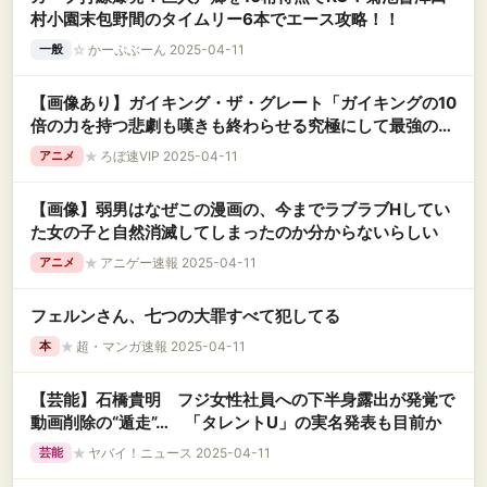
村小園末包野間のタイムリー6本でエース攻略！！
☆
かーぷぶーん 2025-04-11
一般
【画像あり】ガイキング・ザ・グレート「ガイキングの10
倍の力を持つ悲劇も嘆きも終わらせる究極にして最強の炎
の巨人です」←こいつ
★
ろぼ速VIP 2025-04-11
アニメ
【画像】弱男はなぜこの漫画の、今までラブラブHしてい
た女の子と自然消滅してしまったのか分からないらしい
★
アニゲー速報 2025-04-11
アニメ
フェルンさん、七つの大罪すべて犯してる
★
超・マンガ速報 2025-04-11
本
【芸能】石橋貴明 フジ女性社員への下半身露出が発覚で
動画削除の“遁走”… 「タレントU」の実名発表も目前か
★
ヤバイ！ニュース 2025-04-11
芸能