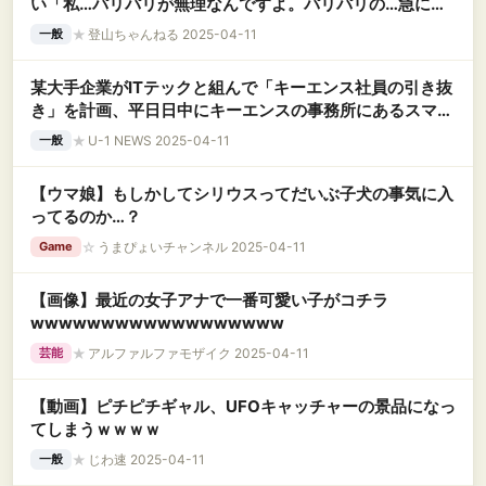
い「私…パリパリが無理なんですよ。パリパリの…急にく
る感じが怖くて…」
★
登山ちゃんねる 2025-04-11
一般
某大手企業がITテックと組んで「キーエンス社員の引き抜
き」を計画、平日日中にキーエンスの事務所にあるスマホ
に広告を流した結果……
★
U-1 NEWS 2025-04-11
一般
【ウマ娘】もしかしてシリウスってだいぶ子犬の事気に入
ってるのか…？
☆
うまぴょいチャンネル 2025-04-11
Game
【画像】最近の女子アナで一番可愛い子がコチラ
wwwwwwwwwwwwwwwwww
★
アルファルファモザイク 2025-04-11
芸能
【動画】ピチピチギャル、UFOキャッチャーの景品になっ
てしまうｗｗｗｗ
★
じわ速 2025-04-11
一般