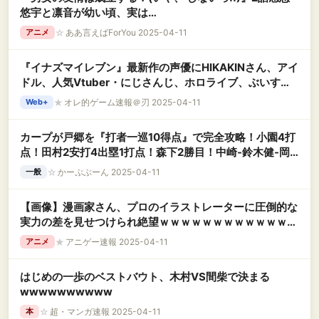
悠宇と凛音が幼い頃、実は…
☆
ああ言えばForYou 2025-04-11
アニメ
『イナズマイレブン』最新作の声優にHIKAKINさん、アイ
ドル、人気Vtuber・にじさんじ、ホロライブ、ぶいすぽ
などを起用！→批判殺到してしまう
★
オレ的ゲーム速報＠刃 2025-04-11
Web+
カープが戸郷を『打者一巡10得点』で完全攻略！小園4打
点！田村2安打4出塁1打点！森下2勝目！中崎-鈴木健-岡
本が完全投球0封リレー！【広島12-3巨人/試合結果】
☆
かーぷぶーん 2025-04-11
一般
【画像】漫画家さん、プロのイラストレーターに圧倒的な
実力の差を見せつけられ絶望ｗｗｗｗｗｗｗｗｗｗｗｗｗ
ｗ
★
アニゲー速報 2025-04-11
アニメ
はじめの一歩のベストバウト、木村VS間柴で決まる
wwwwwwwwww
☆
超・マンガ速報 2025-04-11
本