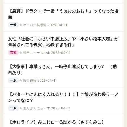
【急募】ドラクエで一番「うぉおおおお！」ってなった場
面
★
ゲーハー黙示録 2025-04-11
一般
女性『社会に「小さい中居正広」や「小さい松本人志」が
量産されてる現実、地獄すぎる件』
★
哲学ニュースnwk 2025-04-11
芸能
【大惨事】車乗りさん、一時停止違反してしまう? （動
画あり）
★
暇人速報 2025-04-11
一般
【バターとにんにく入れると！！！】ご飯が進む袋ラーメ
ンってなに？
★
まんぷくにゅーす 2025-04-11
一般
【ホロライブ】みこじゅーる助かる【さくらみこ】