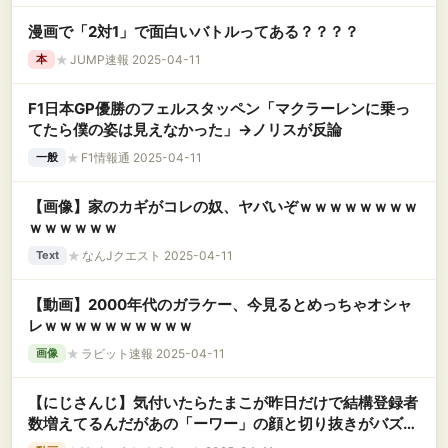
漫画で「2対1」で面白いバトルってある？？？？
★
JUMP速報 2025-04-11
本
F1日本GP優勝のフェルスタッペン「マクラーレンに乗っ
てたら僕の姿は見えなかった」→ノリスが反論
★
F1情報通 2025-04-11
一般
【画像】家のカギがコレの奴、ヤバいぞｗｗｗｗｗｗｗｗ
ｗｗｗｗｗｗ
★
なんJクエスト 2025-04-11
Text
【動画】2000年代のガラケー、今見るとめっちゃオシャ
レｗｗｗｗｗｗｗｗｗｗ
★
ラビット速報 2025-04-11
画像
【にじさんじ】気付いたらたまこが昨日だけで結構登録者
数増えてるんだがあの「ーワー」の顔と切り抜きがバズっ
たのがデカいんかな