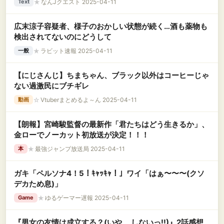
★
なんJクエスト 2025-04-11
Text
広末涼子容疑者、様子のおかしい状態が続く…酒も薬物も
検出されてないのにどうして
★
ラビット速報 2025-04-11
一般
【にじさんじ】ちまちゃん、ブラック以外はコーヒーじゃ
ない過激民にブチギレ
☆
Vtuberまとめるよ～ん 2025-04-11
動画
【朗報】宮崎駿監督の最新作「君たちはどう生きるか」、
金ローでノーカット初放送が決定！！！
★
最強ジャンプ放送局 2025-04-11
本
ガキ「ペルソナ4！5！ｷｬｯｷｬ！」ワイ「はぁ〜〜〜(クソ
デカため息)」
★
ゆるゲーマー遅報 2025-04-11
Game
『男女の友情は成立する？(いや、 しないっ!!)』2話感想