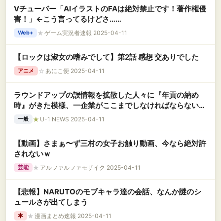
Vチューバー「AIイラストのFAは絶対禁止です！著作権侵
害！」←こう言ってるけどさ……
★
ゲーム実況者速報 2025-04-11
Web+
【ロックは淑女の嗜みでして】第2話 感想 交ありでした
☆
あにこ便 2025-04-11
アニメ
ラウンドアップの誤情報を拡散した人々に『年貢の納め
時』がきた模様、一企業がここまでしなければならないと
は……
★
U-1 NEWS 2025-04-11
一般
【動画】さまぁ〜ず三村の女子お触り動画、今なら絶対許
されないｗ
★
アルファルファモザイク 2025-04-11
芸能
【悲報】NARUTOのモブキャラ達の会話、なんか謎のシ
ュールさが出てしまう
★
漫画まとめ速報 2025-04-11
本