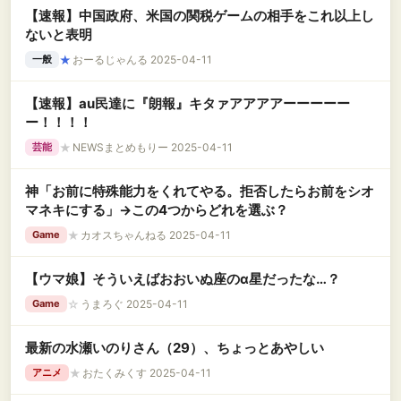
【速報】中国政府、米国の関税ゲームの相手をこれ以上し
ないと表明
★
おーるじゃんる 2025-04-11
一般
【速報】au民達に『朗報』キタァアアアアーーーーー
ー！！！！
★
NEWSまとめもりー 2025-04-11
芸能
神「お前に特殊能力をくれてやる。拒否したらお前をシオ
マネキにする」→この4つからどれを選ぶ？
★
カオスちゃんねる 2025-04-11
Game
【ウマ娘】そういえばおおいぬ座のα星だったな…？
☆
うまろぐ 2025-04-11
Game
最新の水瀬いのりさん（29）、ちょっとあやしい
★
おたくみくす 2025-04-11
アニメ