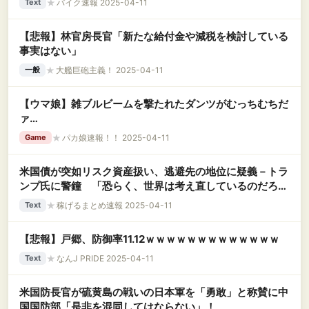
★
バイク速報 2025-04-11
Text
【悲報】林官房長官「新たな給付金や減税を検討している
事実はない」
★
大艦巨砲主義！ 2025-04-11
一般
【ウマ娘】雑ブルビームを撃たれたダンツがむっちむちだ
ァ…
★
パカ娘速報！！ 2025-04-11
Game
米国債が突如リスク資産扱い、逃避先の地位に疑義－トラ
ンプ氏に警鐘 「恐らく、世界は考え直しているのだろ
う」
★
稼げるまとめ速報 2025-04-11
Text
【悲報】戸郷、防御率11.12ｗｗｗｗｗｗｗｗｗｗｗｗｗ
★
なんJ PRIDE 2025-04-11
Text
米国防長官が硫黄島の戦いの日本軍を「勇敢」と称賛に中
国国防部「是非を混同してはならない」！