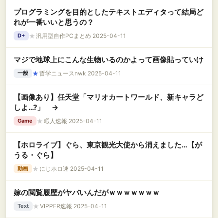
プログラミングを目的としたテキストエディタって結局ど
れが一番いいと思うの？
★
汎用型自作PCまとめ 2025-04-11
D+
マジで地球上にこんな生物いるのかよって画像貼っていけ
★
哲学ニュースnwk 2025-04-11
一般
【画像あり】任天堂「マリオカートワールド、新キャラど
しよ…?」 →
★
暇人速報 2025-04-11
Game
【ホロライブ】ぐら、東京観光大使から消えました…【が
うる・ぐら】
★
にじホロ速 2025-04-11
動画
嫁の閲覧履歴がヤバいんだがｗｗｗｗｗｗｗ
★
VIPPER速報 2025-04-11
Text