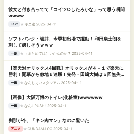
彼女と付き合ってて「コイツ○したろかな」って思う瞬間
wwww
★
キニ速 2025-04-11
Text
ソフトバンク・嶺井、今季初出場で躍動！ 和田康士朗を
刺して嬉しそうｗｗｗ
★
（まとめては）いかんのか？ 2025-04-11
一般
【楽天対オリックス4回戦】オリックスが４－１で楽天に
勝利！開幕から敵地６連勝！先発・田嶋大樹は５回無失点
で今季初勝利！楽天は４連敗
★
なんじぇいスタジアム 2025-04-11
一般
【画像】大阪万博のトイレ(化粧室)wwwwww
★
なんJ PUSH!! 2025-04-11
一般
刹那が今、「キン肉マン」なのに驚いた
★
GUNDAM.LOG 2025-04-11
アニメ