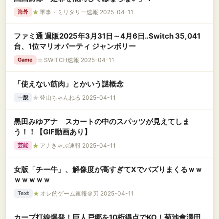
★
軍事・ミリタリー速報 2025-04-11
海外
ファミ通 週販2025年3月31日～4月6日‥Switch 35,041
台、1位マリオパーティ ジャンボリー
☆
SWITCH速報 2025-04-11
Game
「使えない筋肉」とかいう謎概念
★
登山ちゃんねる 2025-04-11
一般
黒田みゆアナ スカートの中のスパッツが見えてしま
う！！【GIF動画あり】
★
アナきゃぷ速報 2025-04-11
芸能
女版「チー牛」、解像度が高すぎてXでバズりまくるｗｗ
ｗｗｗｗｗ
★
オレ的ゲーム速報＠刃 2025-04-11
Text
カープ打線爆発！巨人戸郷を10桁得点でKO！菊池會澤田