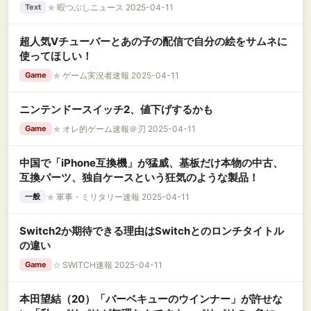
★
暇つぶしニュース 2025-04-11
Text
超人気Vチューバーとあの子の配信で自分の絵をサムネに
使ってほしい！
★
ゲーム実況者速報 2025-04-11
Game
ニンテンドースイッチ2、値下げするかも
★
オレ的ゲーム速報＠刃 2025-04-11
Game
中国で「iPhone互換機」が猛威、基板だけ本物の中古、
互換パーツ、独自ケースという狂気のような製品！
★
軍事・ミリタリー速報 2025-04-11
一般
Switch2か期待できる理由はSwitchとのロンチタイトル
の違い
☆
SWITCH速報 2025-04-11
Game
本田望結（20）「バーベキューのウインナー」が許せな