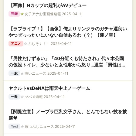
【画像】Nカップの超乳がAVデビュー
★
女子アナお宝画像速報 2025-04-11
芸能
【ラブライブ！】【画像】俺よりリンクラのガチャ運良い
やつぜっったいにいない自信あるわ（？）【蓮ノ空】
☆
ぷちそく！！ 2025-04-11
アニメ
「男性だけずるい」「40分近くも待たされ」代々木公園
の仮設トイレ、少ないと女性客から怒り…運営「男性は立
小便をされてしまう」
★
痛いニュース 2025-04-11
一般
ヤクルトvsDeNAは雨天中止ノーゲーム
☆
ツバメ速報 2025-04-11
一般
【閲覧注意】ノーブラ巨乳女子さん、とんでもない技を披
露❤
★
暇つぶしニュース 2025-04-11
Text