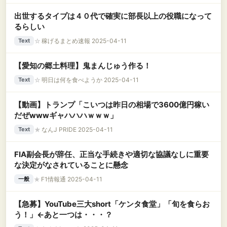
出世するタイプは４０代で確実に部長以上の役職になって
るらしい
☆
稼げるまとめ速報 2025-04-11
Text
【愛知の郷土料理】鬼まんじゅう作る！
☆
明日は何を食べようか 2025-04-11
Text
【動画】トランプ「こいつは昨日の相場で3600億円稼い
だぜwwwギャハハハｗｗｗ」
★
なんJ PRIDE 2025-04-11
Text
FIA副会長が辞任、正当な手続きや適切な協議なしに重要
な決定がなされていることに懸念
★
F1情報通 2025-04-11
一般
【急募】YouTube三大short「ケンタ食堂」「旬を食らお
う！」←あと一つは・・・？