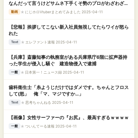
なんだって言うけどサムネ下手くそ勢のプロがわざわざ外
注依頼するくらいには事前に準備してろってぃと歌うの楽
★
にじホロVtuberまとめてみました 2025-04-11
動画
しみにしてたウキウキコラボなんですよね【鏑木ろこ】
【悲報】挨拶してこない新入社員無視してたらワイが怒ら
れた
★
エレファント速報 2025-04-11
Text
【兵庫】斎藤知事の執務室がある兵庫県庁6階に拡声器持
った学生が侵入し騒ぐ 建造物侵入で逮捕
★
日本第一！ニュース録 2025-04-11
一般
歯科衛生士「糸ようじだけではダメです。ちゃんとフロス
して(怒」 俺「マ、マジですか…」
★
思考ちゃんねる 2025-04-11
Text
【画像】女性サーファーの『お尻』、最高すぎるｗｗｗｗ
★
ついんてーる速報 2025-04-11
一般