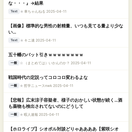
な・・・』→結果
★
車ちゃんねる 2025-04-11
Text
【画像】標準的な男性の射精量、いつも見てる量より少な
い…
★
キニ速 2025-04-11
Text
五十幡のバット引きｗｗｗｗｗｗｗｗ
☆
（まとめては）いかんのか？ 2025-04-11
一般
戦国時代の定説ってコロコロ変わるよな
★
哲学ニュースnwk 2025-04-11
一般
【悲報】広末涼子容疑者、様子のおかしい状態が続く…酒
も薬物も検出されてないのにどうして
★
暇人速報 2025-04-11
一般
【ホロライブ】シオポル対談どりゃああああ【紫咲シオ