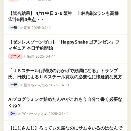
【試合結果】 4/11 中日 3-6 阪神 上林先制2ランも高橋
宏斗5回4失点・・
☆
竜速 2025-04-11
一般
【ゼンレスゾーンゼロ】「HappyShake ゴアンゼン」フ
ィギュア 本日予約開始
★
fig速 2025-04-11
アニメ
「ＵＳスチールは関税のおかげで好調になる」トランプ
氏、日鉄によるＵＳスチール買収の必要性に懐疑的な見方
★
投資ちゃんねる 2025-04-11
一般
AIプログラミング始めたんやがこれもう自分で書く必要な
くね？
★
PCパーツまとめ 2025-04-11
D+
【にじさんじ】ろってぃ欠席なのにサムネいるのはなんで