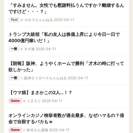
「すみません。女性でも慰謝料払うんですか？離婚するん
ですけど・・・？」
★
カオスちゃんねる 2025-04-11
Text
トランプ大統領「私の友人は株価上昇により今日一日で
4000億円稼いだ！」
★
ネギ速 2025-04-11
一般
【朗報】阪神、ようやくホームで勝利「才木の時に打って
欲しかった」
☆
阪神タイガースちゃんねる 2025-04-11
一般
【ウマ娘】まさかこの2人…！？
★
うまろぐ 2025-04-11
Game
オンラインカジノ検挙者数が過去最多、なぜハマるの？借
金で自殺するバカもｗ
☆
鈴木さん速報 2025-04-11
Game