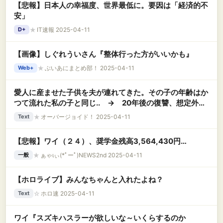
【悲報】日本人の幸福度、世界最低に。要因は「経済的不
安」
★
IT速報 2025-04-11
D+
【画像】しぐれういさん『整体行った方がいいかも』
★
ぶいあにまとめ部！ 2025-04-11
Web+
愛人に産ませた子供を夫が連れてきた。その子の年齢はか
つて流れた私の子と同じ.. → 20年後の復讐、想定外な
結末…..
★
オーバージョイド！ 2025-04-11
Text
【悲報】ワイ（２４）、奨学金残高3,564,430円…
★
ぁゃιぃ(*ﾟーﾟ)NEWS2nd 2025-04-11
一般
【ホロライブ】みんなちゃんと入れたよね？
☆
ホロ速 2025-04-11
Text
ワイ『スズキハスラーが欲しいな～いくらするのか