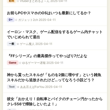
☆
Vtuberまとめるよ～ん 2025-04-11
動画
お前らPCやスマホのOSはいつも最新にしてるか？
☆
ガジェット2ch 2025-04-11
D+
イーロン・マスク、ゲーム配信をするもゲーム内チャット
でいじめられて退出
★
ゲーム魔人 2025-04-11
一般
『FFシリーズ』の最高傑作ってやっぱり7だよな
☆
ゆるゲーマー遅報 2025-04-11
Game
神から貰ったスキルが「ものを2個に増やす」という雑魚
スキルだから追放されたけど…ってなろう小説どう？
★
ああ言えばForYou 2025-04-11
Text
彼女「おかえり！自転車とバイクのチェーン汚かったから
クレ556で掃除しといたよ！」