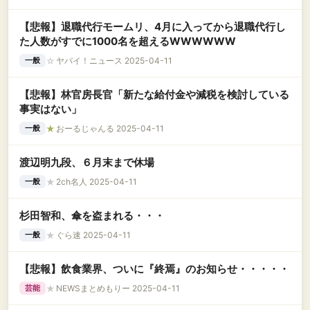
【悲報】退職代行モームリ、4月に入ってから退職代行し
た人数がすでに1000名を超えるWWWWWW
☆
ヤバイ！ニュース 2025-04-11
一般
【悲報】林官房長官「新たな給付金や減税を検討している
事実はない」
★
おーるじゃんる 2025-04-11
一般
渡辺明九段、６月末まで休場
★
2ch名人 2025-04-11
一般
杉田智和、傘を盗まれる・・・
★
ぐら速 2025-04-11
一般
【悲報】飲食業界、ついに『終焉』のお知らせ・・・・・
★
NEWSまとめもりー 2025-04-11
芸能