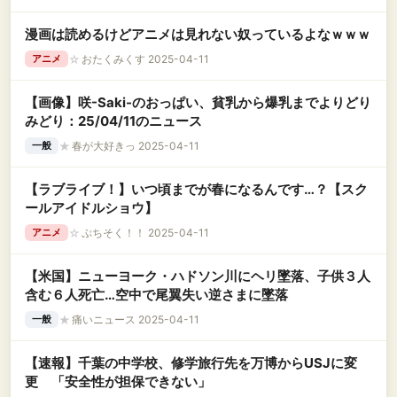
漫画は読めるけどアニメは見れない奴っているよなｗｗｗ
☆
おたくみくす 2025-04-11
アニメ
【画像】咲-Saki-のおっぱい、貧乳から爆乳までよりどり
みどり：25/04/11のニュース
★
春が大好きっ 2025-04-11
一般
【ラブライブ！】いつ頃までが春になるんです…？【スク
ールアイドルショウ】
☆
ぷちそく！！ 2025-04-11
アニメ
【米国】ニューヨーク・ハドソン川にヘリ墜落、子供３人
含む６人死亡…空中で尾翼失い逆さまに墜落
★
痛いニュース 2025-04-11
一般
【速報】千葉の中学校、修学旅行先を万博からUSJに変
更 「安全性が担保できない」