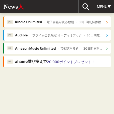
News
人
MENU▼
›
Kindle Unlimited
・ 電子書籍が読み放題 ・ 30日間無料体験
PR
›
Audible
・ プライム会員限定 オーディオブック ・ 30日間無料体験
PR
›
Amazon Music Unlimited
・ 音楽聴き放題 ・ 30日間無料体験
PR
ahamo乗り換えで
20,000ポイントプレゼント！
PR