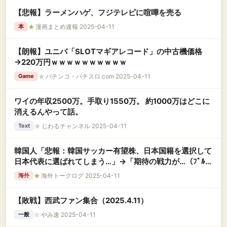
【悲報】ラーメンハゲ、フジテレビに喧嘩を売る
★
漫画まとめ速報 2025-04-11
本
【朗報】ユニバ「SLOTマギアレコード」の中古機価格
→220万円ｗｗｗｗｗｗｗｗｗｗ
★
パチンコ・パチスロ.com 2025-04-11
Game
ワイの年収2500万。手取り1550万。 約1000万はどこに
消えるんやって話。
★
じわるチャンネル 2025-04-11
Text
韓国人「悲報：韓国サッカー有望株、日本国籍を選択して
日本代表に選ばれてしまう…」→「期待の戦力が…（ﾌﾞﾙ
ﾌﾞﾙ」＝韓国の反応
★
海外トークログ 2025-04-11
海外
【敗戦】西武ファン集合（2025.4.11）
☆
やみ速 2025-04-11
一般