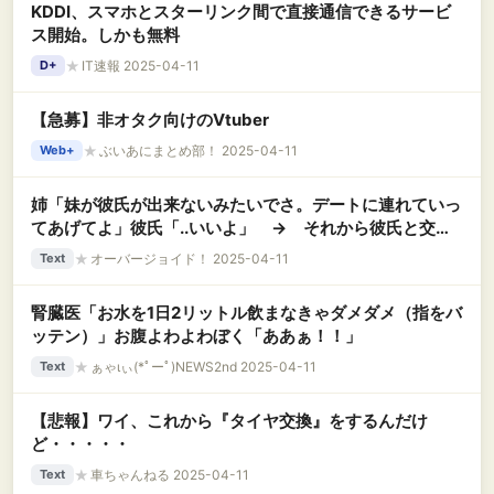
KDDI、スマホとスターリンク間で直接通信できるサービ
ス開始。しかも無料
★
IT速報 2025-04-11
D+
【急募】非オタク向けのVtuber
★
ぶいあにまとめ部！ 2025-04-11
Web+
姉「妹が彼氏が出来ないみたいでさ。デートに連れていっ
てあげてよ」彼氏「..いいよ」 → それから彼氏と交際
して3年。おかげで私もキレイになって、告白されるよう
★
オーバージョイド！ 2025-04-11
Text
になった。でも彼は私に冷めたまま。本気にさせるのはど
うすればいい？…….
腎臓医「お水を1日2リットル飲まなきゃダメダメ（指をバ
ッテン）」お腹よわよわぼく「ああぁ！！」
★
ぁゃιぃ(*ﾟーﾟ)NEWS2nd 2025-04-11
Text
【悲報】ワイ、これから『タイヤ交換』をするんだけ
ど・・・・・
★
車ちゃんねる 2025-04-11
Text