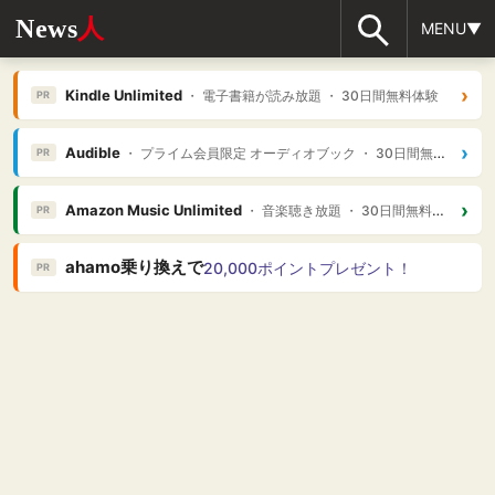
News
人
MENU▼
›
Kindle Unlimited
・ 電子書籍が読み放題 ・ 30日間無料体験
PR
›
Audible
・ プライム会員限定 オーディオブック ・ 30日間無料体験
PR
›
Amazon Music Unlimited
・ 音楽聴き放題 ・ 30日間無料体験
PR
ahamo乗り換えで
20,000ポイントプレゼント！
PR