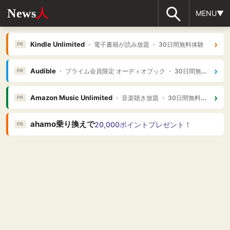
News
人
MENU▼
›
Kindle Unlimited
・ 電子書籍が読み放題 ・ 30日間無料体験
PR
›
Audible
・ プライム会員限定 オーディオブック ・ 30日間無料体験
PR
›
Amazon Music Unlimited
・ 音楽聴き放題 ・ 30日間無料体験
PR
ahamo乗り換えで
20,000ポイントプレゼント！
PR