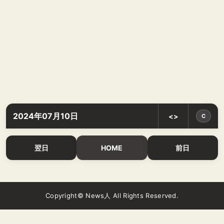
2024年07月10日
<>
C
翌日
HOME
前日
Copyright© News人 All Rights Reserved.