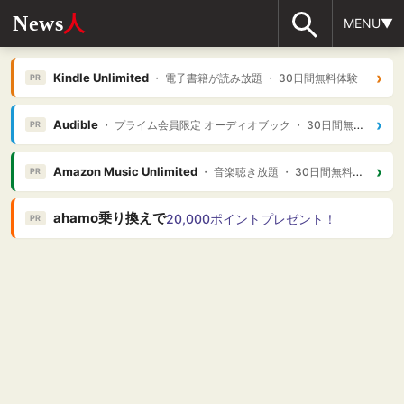
News
人
MENU▼
›
Kindle Unlimited
・ 電子書籍が読み放題 ・ 30日間無料体験
PR
›
Audible
・ プライム会員限定 オーディオブック ・ 30日間無料体験
PR
›
Amazon Music Unlimited
・ 音楽聴き放題 ・ 30日間無料体験
PR
ahamo乗り換えで
20,000ポイントプレゼント！
PR