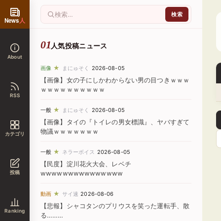
News
人
人気投稿ニュース
About
★
画像
まにゅそく
2026-08-05
【画像】女の子にしかわからない男の目つきｗｗｗ
ｗｗｗｗｗｗｗｗｗｗ
RSS
★
一般
まにゅそく
2026-08-05
【画像】タイの『トイレの男女標識』、ヤバすぎて
物議ｗｗｗｗｗｗｗ
カテゴリ
★
一般
ネラーボイス
2026-08-05
【民度】淀川花火大会、レベチ
投稿
wwwwwwwwwwwwwww
★
動画
サイ速
2026-08-06
【悲報】シャコタンのプリウスを笑った運転手、散
Ranking
る………