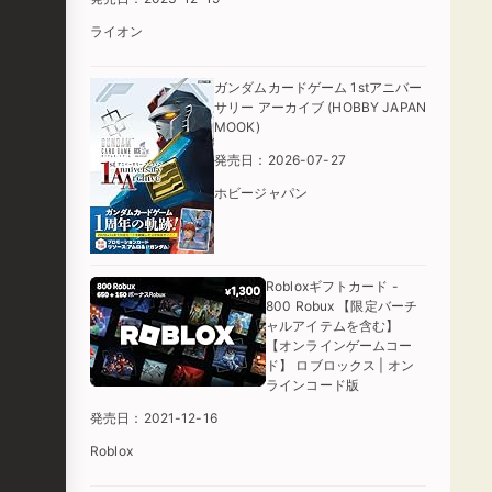
ライオン
ガンダムカードゲーム 1stアニバー
サリー アーカイブ (HOBBY JAPAN
MOOK)
発売日：2026-07-27
ホビージャパン
Robloxギフトカード -
800 Robux 【限定バーチ
ャルアイテムを含む】
【オンラインゲームコー
ド】 ロブロックス | オン
ラインコード版
発売日：2021-12-16
Roblox