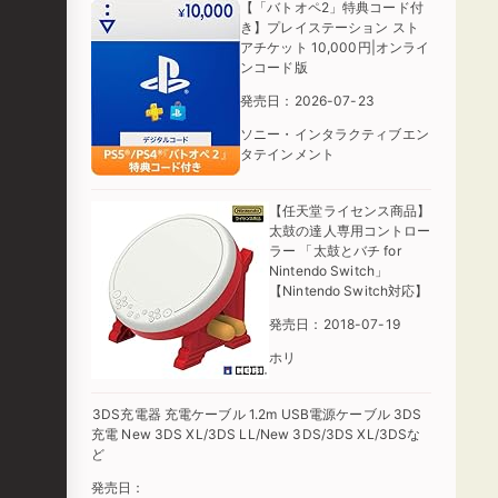
【「バトオペ2」特典コード付
き】プレイステーション スト
アチケット 10,000円|オンライ
ンコード版
発売日：2026-07-23
ソニー・インタラクティブエン
タテインメント
【任天堂ライセンス商品】
太鼓の達人専用コントロー
ラー 「太鼓とバチ for
Nintendo Switch」
【Nintendo Switch対応】
発売日：2018-07-19
ホリ
3DS充電器 充電ケーブル 1.2m USB電源ケーブル 3DS
充電 New 3DS XL/3DS LL/New 3DS/3DS XL/3DSな
ど
発売日：