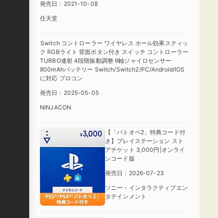
発売日：2021-10-08
任天堂
Switch コントローラー ワイヤレス ホール効果スティッ
ク RGBライト 背面ボタン付き スイッチ コントローラー
TURBO連射 4段階振動調整 6軸ジャイロセンサー
800mAhバッテリー Switch/Switch2/PC/Android/IOS
に対応 プロコン
発売日：2025-05-05
NINJACON
【「バトオペ2」特典コード付
き】プレイステーション スト
アチケット 3,000円|オンライ
ンコード版
発売日：2026-07-23
ソニー・インタラクティブエン
タテインメント