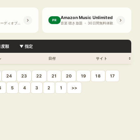
Amazon Music Unlimited
PR
プライム会員限定 オーディオブック ・ 30日間無料体験
音楽 聴き放題 ・ 30日間無料体験
目度順
▼ 指定
ル
日付
サイト
24
23
22
21
20
19
18
17
6
5
4
3
2
1
>>