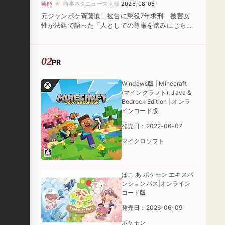
★
芸能
時事ネタニュース速報
2026-08-06
元ジャンポケ斉藤慎二被告に懲役7年求刑 被害女
性が法廷で語った「人としての尊厳を踏みにじられ
た」
PR
Windows版 | Minecraft
(マインクラフト): Java &
Bedrock Edition | オンラ
インコード版
発売日：2022-06-07
マイクロソフト
ぽこ あ ポケモン エキスパ
ンションパス|オンライン
コード版
発売日：2026-06-09
ポケモン