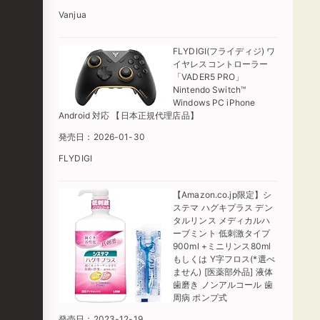
Vanjua
FLYDIGI(フライディジ) ワ
イヤレスコントローラー
「VADER5 PRO」
Nintendo Switch™
Windows PC iPhone
Android 対応 【日本正規代理店品】
発売日：2026-01-30
FLYDIGI
【Amazon.co.jp限定】シ
ステマ ハグキプラス デン
タルリンス メディカルハ
ーブミント 低刺激タイプ
900ml +ミニリンス80ml
もしくは Y字フロス(*選べ
ません) [医薬部外品] 液体
歯磨き ノンアルコール 歯
周病 ポンプ式
発売日：2023-12-19