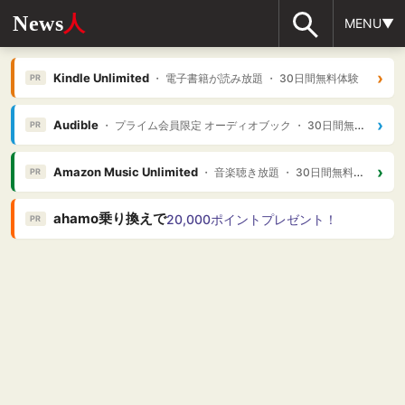
News
人
MENU▼
›
Kindle Unlimited
・ 電子書籍が読み放題 ・ 30日間無料体験
PR
›
Audible
・ プライム会員限定 オーディオブック ・ 30日間無料体験
PR
›
Amazon Music Unlimited
・ 音楽聴き放題 ・ 30日間無料体験
PR
ahamo乗り換えで
20,000ポイントプレゼント！
PR