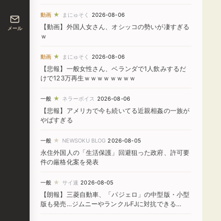
★
動画
まにゅそく
2026-08-06
【動画】外国人女さん、オシッコの勢いが凄すぎる
メール
ｗ
★
動画
まにゅそく
2026-08-06
【悲報】一般女性さん、ベランダで1人飲みするだ
けで123万再生ｗｗｗｗｗｗｗｗ
★
一般
ネラーボイス
2026-08-06
【悲報】アメリカで今も続いてる近親相姦の一族が
やばすぎる
★
一般
NEWSOKU BLOG
2026-08-05
永住外国人の「生活保護」回避狙った政府、許可要
件の厳格化案を発表
★
一般
サイ速
2026-08-05
【朗報】三菱自動車、「パジェロ」の中型版・小型
版も発売…ジムニーやランクルFJに対抗できる
か！？