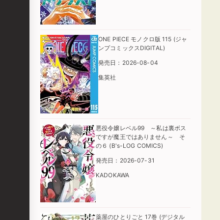
ONE PIECE モノクロ版 115 (ジャ
ンプコミックスDIGITAL)
発売日：2026-08-04
集英社
悪役令嬢レベル99 ～私は裏ボス
ですが魔王ではありません～ そ
の６ (B's-LOG COMICS)
発売日：2026-07-31
KADOKAWA
薬屋のひとりごと 17巻 (デジタル