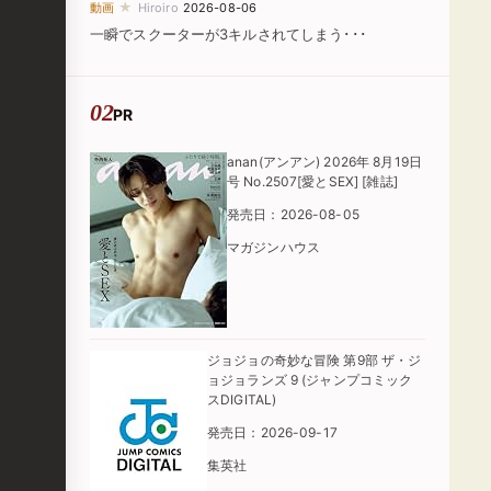
★
動画
Hiroiro
2026-08-06
一瞬でスクーターが3キルされてしまう･･･
PR
anan(アンアン) 2026年 8月19日
号 No.2507[愛とSEX] [雑誌]
発売日：2026-08-05
マガジンハウス
ジョジョの奇妙な冒険 第9部 ザ・ジ
ョジョランズ 9 (ジャンプコミック
スDIGITAL)
発売日：2026-09-17
集英社