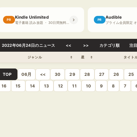
Kindle Unlimited
Audible
PR
PR
電子書籍 読み放題 ・ 30日間無料体験
2022年06月24日のニュース
<<
>>
カテゴリ順
注
ジャンル
星
タイト
TOP
06月
<<
30
29
28
27
26
25
16
15
14
13
12
11
10
9
8
7