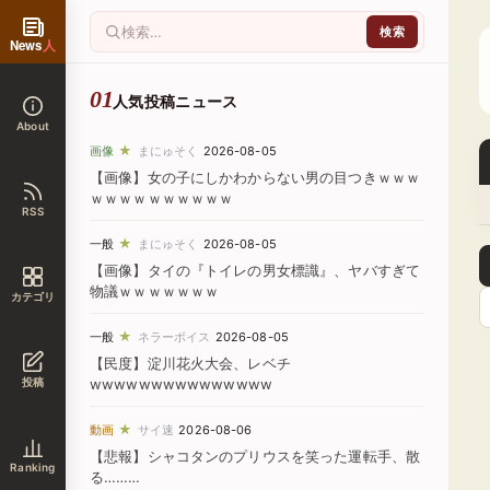
News
人
人気投稿ニュース
About
★
画像
まにゅそく
2026-08-05
【画像】女の子にしかわからない男の目つきｗｗｗ
ｗｗｗｗｗｗｗｗｗｗ
RSS
★
一般
まにゅそく
2026-08-05
【画像】タイの『トイレの男女標識』、ヤバすぎて
物議ｗｗｗｗｗｗｗ
カテゴリ
★
一般
ネラーボイス
2026-08-05
【民度】淀川花火大会、レベチ
投稿
wwwwwwwwwwwwwww
★
動画
サイ速
2026-08-06
【悲報】シャコタンのプリウスを笑った運転手、散
Ranking
る………