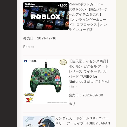
Robloxギフトカード -
800 Robux 【限定バーチ
ャルアイテムを含む】
【オンラインゲームコー
ド】 ロブロックス | オン
ラインコード版
発売日：2021-12-16
Roblox
【任天堂ライセンス商品】
ポケモン ピクセル アート
シリーズ ワイヤードホリ
パッド TURBO for
Nintendo Switch™ 2 Pixel
- 緑 -
発売日：2026-09-30
ホリ
ガンダムカードゲーム 1stアニバー
サリー アーカイブ (HOBBY JAPAN