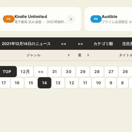
Kindle Unlimited
Audible
PR
PR
電子書籍 読み放題 ・ 30日間無料体験
2021年12月14日のニュース
<<
>>
カテゴリ順
注目
ジャンル
星
タイト
TOP
12月
<<
31
30
29
28
27
26
17
16
15
14
13
12
11
10
9
8