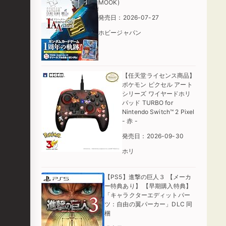
MOOK)
発売日：2026-07-27
ホビージャパン
【任天堂ライセンス商品】
ポケモン ピクセル アート
シリーズ ワイヤードホリ
パッド TURBO for
Nintendo Switch™ 2 Pixel
- 赤 -
発売日：2026-09-30
ホリ
【PS5】進撃の巨人３ 【メーカ
ー特典あり】 【早期購入特典】
「キャラクターエディットパー
ツ：自由の翼パーカー」DLC 同
梱