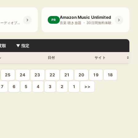
Amazon Music Unlimited
PR
プライム会員限定 オーディオブック ・ 30日間無料体験
音楽 聴き放題 ・ 30日間無料体験
度順
▼ 指定
ル
日付
サイト
25
24
23
22
21
20
19
18
7
6
5
4
3
2
1
>>