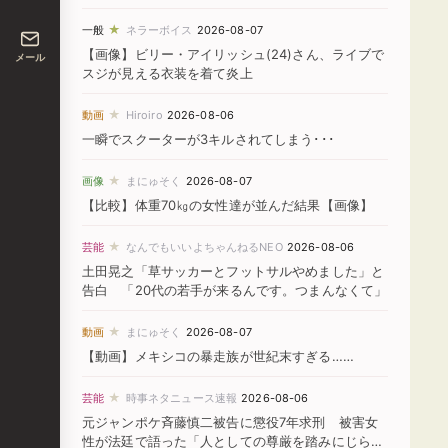
★
一般
ネラーボイス
2026-08-07
【画像】ビリー・アイリッシュ(24)さん、ライブで
メール
スジが見える衣装を着て炎上
★
動画
Hiroiro
2026-08-06
一瞬でスクーターが3キルされてしまう･･･
★
画像
まにゅそく
2026-08-07
【比較】体重70㎏の女性達が並んだ結果【画像】
★
芸能
なんでもいいよちゃんねるNEO
2026-08-06
土田晃之「草サッカーとフットサルやめました」と
告白 「20代の若手が来るんです。つまんなくて」
★
動画
まにゅそく
2026-08-07
【動画】メキシコの暴走族が世紀末すぎる……
★
芸能
時事ネタニュース速報
2026-08-06
元ジャンポケ斉藤慎二被告に懲役7年求刑 被害女
性が法廷で語った「人としての尊厳を踏みにじられ