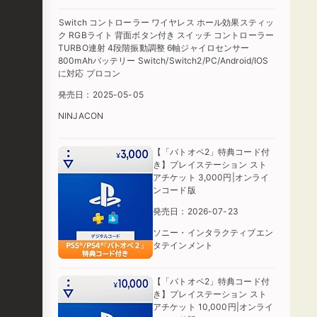
Switch コントローラー ワイヤレス ホール効果スティッ
ク RGBライト 背面ボタン付き スイッチ コントローラー
TURBO連射 4段階振動調整 6軸ジャイロセンサー
800mAhバッテリー Switch/Switch2/PC/Android/IOS
に対応 プロコン
発売日：2025-05-05
NINJACON
【「バトオペ2」特典コード付
き】プレイステーション スト
アチケット 3,000円|オンライ
ンコード版
発売日：2026-07-23
ソニー・インタラクティブエン
タテインメント
【「バトオペ2」特典コード付
き】プレイステーション スト
アチケット 10,000円|オンライ