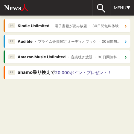
News
人
MENU▼
›
Kindle Unlimited
・ 電子書籍が読み放題 ・ 30日間無料体験
PR
›
Audible
・ プライム会員限定 オーディオブック ・ 30日間無料体験
PR
›
Amazon Music Unlimited
・ 音楽聴き放題 ・ 30日間無料体験
PR
ahamo乗り換えで
20,000ポイントプレゼント！
PR