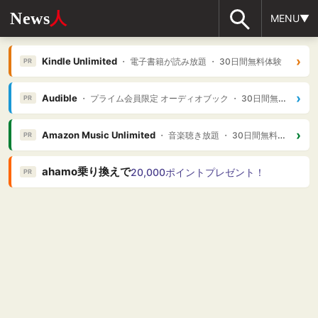
News
人
MENU▼
›
Kindle Unlimited
・ 電子書籍が読み放題 ・ 30日間無料体験
PR
›
Audible
・ プライム会員限定 オーディオブック ・ 30日間無料体験
PR
›
Amazon Music Unlimited
・ 音楽聴き放題 ・ 30日間無料体験
PR
ahamo乗り換えで
20,000ポイントプレゼント！
PR